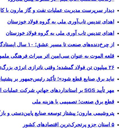
دیدار سرپرست مدیریت عملیات نفت و گاز مارون با کار
اهدای تندیس تاب‌آوری ملی به گروه فولاد خوزستان
اهدای تندیس تاب آوری ملی به گروه فولاد خوزستان
از چرخ‌دنده‌های صنعت تا مسیر عشق؛ ۱۰ سال ایستادگی فولاد خوزستان در مرز چذابه
قلعه الموت به عنوان سی‌امین اثر میراث‌ فرهنگی ملم
۲۶ میلیون تن فولاد گمشده؛ وقتی ناترازی انرژی بزرگ‌ترین مانع تولید می‌شود
نباید برق صنایع قطع شود»؛ تأکید رئیس‌جمهور بر پشتیبانی
مهر تأیید SGS بر استانداردهای جهانیِ شرکت عملیات اکتشاف نفت
قطع برق صنعت؛ تصمیمی با هزینه ملی
پتروشیمی مارون؛ پیشتاز توسعه صنایع پایین‌دستی و بازگ
۵ استان جزو پرتحرک‌ترین اقتصاد‌های کشور