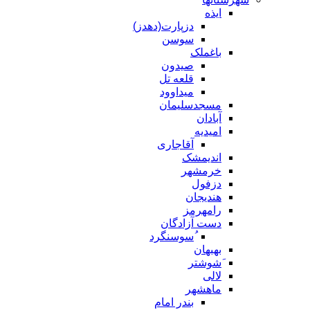
ایذه
دزپارت(دهدز)
سوسن
باغملک
صیدون
قلعه تل
میداوود
مسجدسلیمان
آبادان
امیدیه
آقاجاری
اندیمشک
خرمشهر
دزفول
هندیجان
رامهرمز
دست آزادگان
ُسوسنگرد
بهبهان
َشوشتر
لالی
ماهشهر
بندر امام