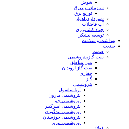
شوش
سازمان آب برق
توزیع برق
شهرداری اهواز
آب فاضلاب
جهاد کشاورزی
توسعه نیشکر
بهداشت و سلامت
صنعت
صمت
نفت،گاز،پتروشیمی
ملی مناطق
نفت گاز اروندان
حفاری
گاز
پتروشیمی
آریا ساسول
پتروشیمی مارون
پتروشیمی جم
پتروشیمی امیرکبیر
پتروشیمی تندگویان
پتروشیمی خوزستان
پتروشیمی تبریز
فولاد