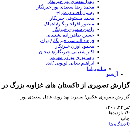
زهرا سعیدی پور خبرنگار
محمد رضا سعیدی پور خبرنگار
رسول احمدی طراح
محمد مستوفی خبرنگار
منصور افراخبرنگار/باغملک
رامین شهپری خبرنگار
حسین طاهرزاده پشتیبانی
فرهاد الماسی خبرنگار/تهران
محمود اوژن خبرنگار
اکبر شعبانی خبرنگار/هندیجان
رضا بوری پور/ رامهرمز
ابراهیم بندانی لولویی /ایذه
تماس باما
آرشیو
گزارش تصویری از تاکستان های غزاویه بزرگ در
گزارش تصویری عکس؛ نسترن بهداروند-عادل سعیدی پور
تیر ۲۴, ۱۴۰۱
79 بازدیدها
چاپ
0 دیدگاه ها