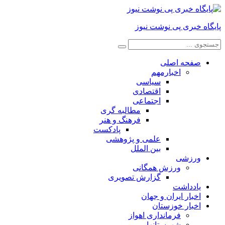
پایگاه خبری پی نوشت نیوز
صفحه اصلی
اخبارمهم
سیاسی
اقتصادی
اجتماعی
مطالبه گری
فرهنگ و هنر
پادکست
علمی و پژوهشی
بین الملل
ورزشی
ورزش همگانی
گزارش تصویری
یادداشت
اخبار ایران و جهان
اخبار خوزستان
فرمانداری اهواز
شهرستانها