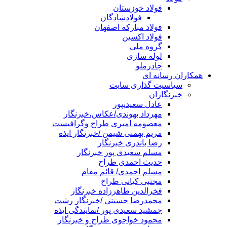
فولاد خوزستان
فولادشادگان
فولاد مبارکه اصفهان
فولاد اکسین
گروه ملی
لوله سازی
چادرملو
همکاران رسانه ای
سیاسیت گذاری سایت
خبرنگاران
عادل سعیدیپور
مهرداد بهوندی/عکاس،خبرنگار
معصومه امیری طراح وگرافیست
مریم بهمنی شیمن /خبرنگار ایذه
رضا باندری خبرنگار
مسلم سعیدی پور خبرنگار
حدیث احمدی طراح
مسلم احمدی/ قائم مقام
مجتبی کیانی طراح
فخرالدین طاهرزاده خبرنگار
محمدرضا حسینی /خبرنگار رشت
جمشید سعیدی پور /نمایندگی ایذه
محمود خواجوی طراح و خبرنگار