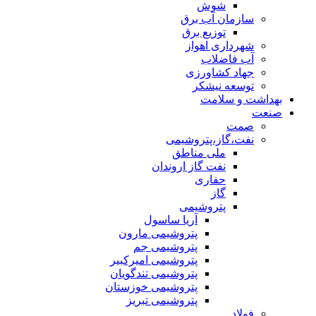
شوش
سازمان آب برق
توزیع برق
شهرداری اهواز
آب فاضلاب
جهاد کشاورزی
توسعه نیشکر
بهداشت و سلامت
صنعت
صمت
نفت،گاز،پتروشیمی
ملی مناطق
نفت گاز اروندان
حفاری
گاز
پتروشیمی
آریا ساسول
پتروشیمی مارون
پتروشیمی جم
پتروشیمی امیرکبیر
پتروشیمی تندگویان
پتروشیمی خوزستان
پتروشیمی تبریز
فولاد