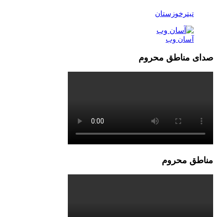
تیترخوزستان
آسان وب
صدای مناطق محروم
مناطق محروم