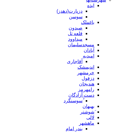
ایذه
دزپارت(دهدز)
سوسن
باغملک
صیدون
قلعه تل
میداوود
مسجدسلیمان
آبادان
امیدیه
آقاجاری
اندیمشک
خرمشهر
دزفول
هندیجان
رامهرمز
دست آزادگان
ُسوسنگرد
بهبهان
َشوشتر
لالی
ماهشهر
بندر امام