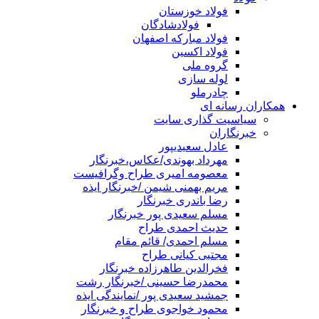
فولاد خوزستان
فولادشادگان
فولاد مبارکه اصفهان
فولاد اکسین
گروه ملی
لوله سازی
چادرملو
همکاران رسانه ای
سیاسیت گذاری سایت
خبرنگاران
عادل سعیدیپور
مهرداد بهوندی/عکاس،خبرنگار
معصومه امیری طراح وگرافیست
مریم بهمنی شیمن /خبرنگار ایذه
رضا باندری خبرنگار
مسلم سعیدی پور خبرنگار
حدیث احمدی طراح
مسلم احمدی/ قائم مقام
مجتبی کیانی طراح
فخرالدین طاهرزاده خبرنگار
محمدرضا حسینی /خبرنگار رشت
جمشید سعیدی پور /نمایندگی ایذه
محمود خواجوی طراح و خبرنگار