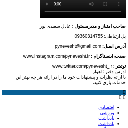
صاحب امتیاز و مدیرمسئول :
عادل سعیدی پور
پل ارتباطی: 09360314755
آدرس ایمیل:
pynevesht@gmail.com
صفحه اینستاگرام :
www.instagram.com/pynevesht.ir
توئیتر :
www.twitter.com/pynevesht_ir
آدرس دفتر : اهواز
با ارائه نظرات و پیشنهادات خود ما را در ارائه هر چه بهتر این
خدمات یاری کنید.
اقتصادی
ورزشی
یادداشت
یادداشت