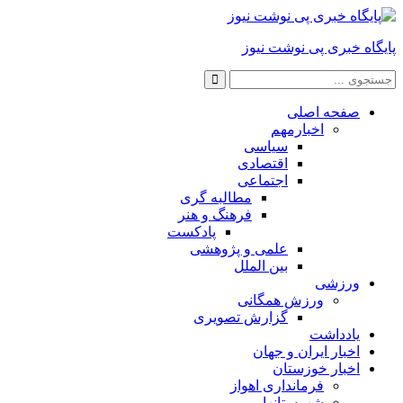
پایگاه خبری پی نوشت نیوز
صفحه اصلی
اخبارمهم
سیاسی
اقتصادی
اجتماعی
مطالبه گری
فرهنگ و هنر
پادکست
علمی و پژوهشی
بین الملل
ورزشی
ورزش همگانی
گزارش تصویری
یادداشت
اخبار ایران و جهان
اخبار خوزستان
فرمانداری اهواز
شهرستانها