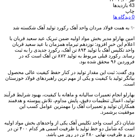
43 بازدیدها
چاپ
0 دیدگاه ها
✨ به همت فولاد مردان واحد آهک رکورد تولید آهک شکسته شد
امین بهارلو مدیر بخش مواد اولیه ضمن تبریک عید سعید قربان با
اعلام این خبر افزود: نوزدهم تیرماه همزمان با عید سعید قربان
واحد تکلیس آهک با تولید ۸۹۴ تن آهک، رکورد جدیدی را به ثبت
رساند. رکورد قبلی مربوط به تولید ۸۷۲ تن آهک است که در
فروردین ۹۶ محقق شده بود.
وی گفت: ثبت این مقدار تولید در کنار حفظ کیفیت عالی محصول
بیانگر تولید با کیفیت و یکی از مهم ترین راهبردهای فولاد خوزستان
است.
بهارلو انجام تعمیرات سالیانه و ماهانه با کیفیت، بهبود شرایط فرآیند
تولید، اعمال تنظیمات دقیق، پایش مداوم، تلاش پیوسته و هدفمند
همکاران تولید و تعمیرات آهک را مهمترین عوامل کسب این
موفقیت برشمرد.
شایان ذکر است واحد تکلیس آهک یکی از واحدهای بخش مواد اولیه
است که شامل دو خط تولید با ظرفیت اسمی هر کدام ۴۰۰ تن در
روز و ظرفیت نهایی ۴۸۰ تن در روز می باشد.