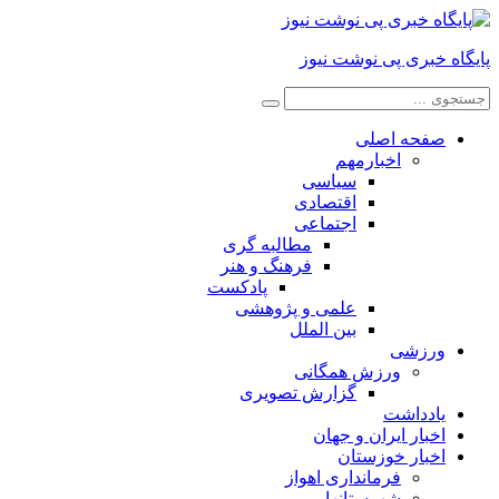
پایگاه خبری پی نوشت نیوز
صفحه اصلی
اخبارمهم
سیاسی
اقتصادی
اجتماعی
مطالبه گری
فرهنگ و هنر
پادکست
علمی و پژوهشی
بین الملل
ورزشی
ورزش همگانی
گزارش تصویری
یادداشت
اخبار ایران و جهان
اخبار خوزستان
فرمانداری اهواز
شهرستانها