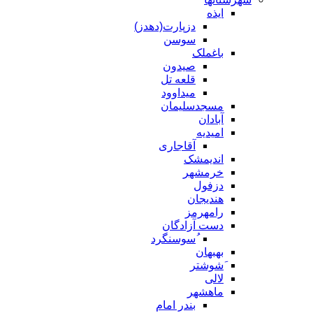
ایذه
دزپارت(دهدز)
سوسن
باغملک
صیدون
قلعه تل
میداوود
مسجدسلیمان
آبادان
امیدیه
آقاجاری
اندیمشک
خرمشهر
دزفول
هندیجان
رامهرمز
دست آزادگان
ُسوسنگرد
بهبهان
َشوشتر
لالی
ماهشهر
بندر امام