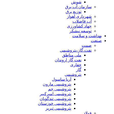
شوش
سازمان آب برق
توزیع برق
شهرداری اهواز
آب فاضلاب
جهاد کشاورزی
توسعه نیشکر
بهداشت و سلامت
صنعت
صمت
نفت،گاز،پتروشیمی
ملی مناطق
نفت گاز اروندان
حفاری
گاز
پتروشیمی
آریا ساسول
پتروشیمی مارون
پتروشیمی جم
پتروشیمی امیرکبیر
پتروشیمی تندگویان
پتروشیمی خوزستان
پتروشیمی تبریز
فولاد