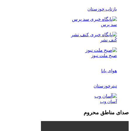
بازتاب خوزستان
سد پرس
کُنف نشر
صبح ملت نیوز
هوای بانا
تیترخوزستان
آسان وب
صدای مناطق محروم