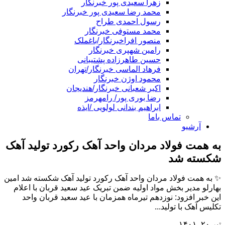
زهرا سعیدی پور خبرنگار
محمد رضا سعیدی پور خبرنگار
رسول احمدی طراح
محمد مستوفی خبرنگار
منصور افراخبرنگار/باغملک
رامین شهپری خبرنگار
حسین طاهرزاده پشتیبانی
فرهاد الماسی خبرنگار/تهران
محمود اوژن خبرنگار
اکبر شعبانی خبرنگار/هندیجان
رضا بوری پور/ رامهرمز
ابراهیم بندانی لولویی /ایذه
تماس باما
آرشیو
به همت فولاد مردان واحد آهک رکورد تولید آهک
شکسته شد
✨ به همت فولاد مردان واحد آهک رکورد تولید آهک شکسته شد امین
بهارلو مدیر بخش مواد اولیه ضمن تبریک عید سعید قربان با اعلام
این خبر افزود: نوزدهم تیرماه همزمان با عید سعید قربان واحد
تکلیس آهک با تولید...
تیر ۲۰, ۱۴۰۱