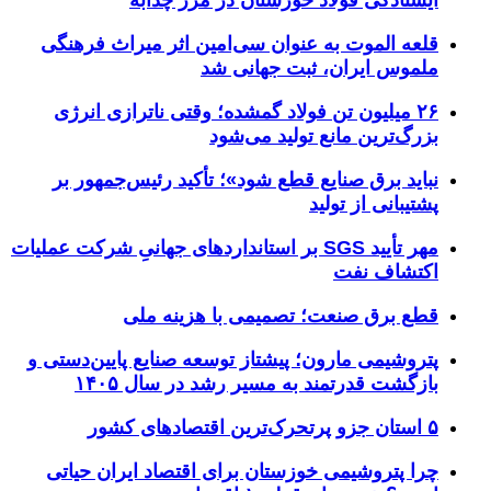
قلعه الموت به عنوان سی‌امین اثر میراث‌ فرهنگی
ملموس ایران، ثبت جهانی شد
۲۶ میلیون تن فولاد گمشده؛ وقتی ناترازی انرژی
بزرگ‌ترین مانع تولید می‌شود
نباید برق صنایع قطع شود»؛ تأکید رئیس‌جمهور بر
پشتیبانی از تولید
مهر تأیید SGS بر استانداردهای جهانیِ شرکت عملیات
اکتشاف نفت
قطع برق صنعت؛ تصمیمی با هزینه ملی
پتروشیمی مارون؛ پیشتاز توسعه صنایع پایین‌دستی و
بازگشت قدرتمند به مسیر رشد در سال ۱۴۰۵
۵ استان جزو پرتحرک‌ترین اقتصاد‌های کشور
چرا پتروشیمی خوزستان برای اقتصاد ایران حیاتی