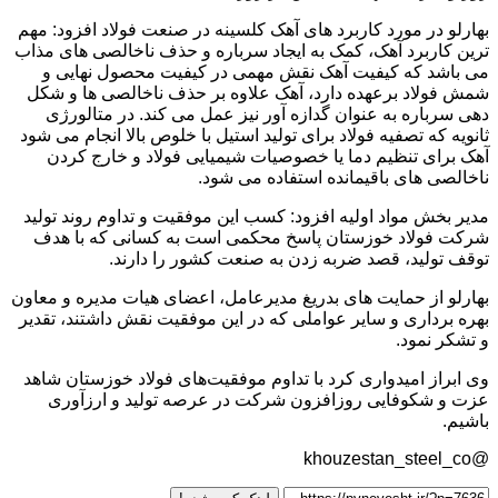
بهارلو در مورد کاربرد های آهک کلسینه در صنعت فولاد افزود: مهم
ترین کاربرد آهک، کمک به ایجاد سرباره و حذف ناخالصی های مذاب
می باشد که کیفیت آهک نقش مهمی در کیفیت محصول نهایی و
شمش فولاد برعهده دارد، آهک علاوه بر حذف ناخالصی ها و شکل
دهی سرباره به عنوان گدازه آور نیز عمل می کند. در متالورژی
ثانویه که تصفیه فولاد برای تولید استیل با خلوص بالا انجام می شود
آهک برای تنظیم دما یا خصوصیات شیمیایی فولاد و خارج کردن
ناخالصی های باقیمانده استفاده می شود.
مدیر بخش مواد اولیه افزود: کسب این موفقیت و تداوم روند تولید
شرکت فولاد خوزستان پاسخ محکمی است به کسانی که با هدف
توقف تولید، قصد ضربه زدن به صنعت کشور را دارند.
بهارلو از حمایت های بدریغ مدیرعامل، اعضای هیات مدیره و معاون
بهره برداری و سایر عواملی که در این موفقیت نقش داشتند، تقدیر
و تشکر نمود.
وی ابراز امیدواری کرد با تداوم موفقیت‌های فولاد خوزستان شاهد
عزت و شکوفایی روز‌افزون شرکت در عرصه تولید و ارزآوری
باشیم.
@khouzestan_steel_co