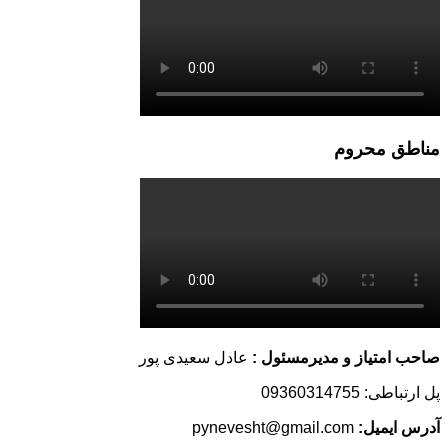
مناطق محروم
صاحب امتیاز و مدیرمسئول :
عادل سعیدی پور
پل ارتباطی: 09360314755
آدرس ایمیل:
pynevesht@gmail.com