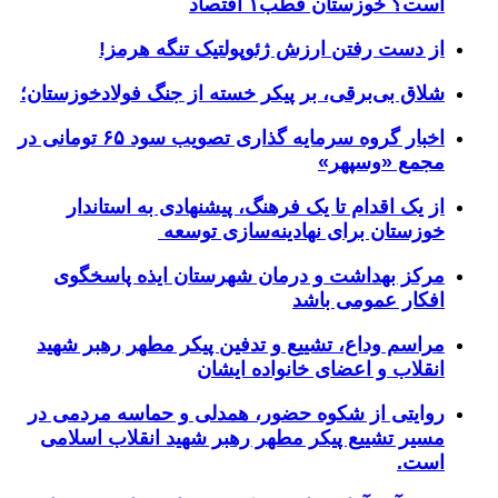
است؟ خوزستان قطب۱ اقتصاد
از دست رفتن ارزش ژئوپولتیک تنگه هرمز!
شلاق‌ بی‌برقی، بر پیکر خسته‌ از جنگ فولادخوزستان؛
اخبار گروه سرمایه گذاری تصویب سود ۶۵ تومانی در
مجمع «وسپهر»
از یک اقدام تا یک فرهنگ، پیشنهادی به استاندار
خوزستان برای نهادینه‌سازی توسعه
مرکز بهداشت و درمان شهرستان ایذه پاسخگوی
افکار عمومی باشد
مراسم وداع، تشییع و تدفین پیکر مطهر رهبر شهید
انقلاب و اعضای خانواده ایشان
روایتی از شکوه حضور، همدلی و حماسه مردمی در
مسیر تشییع پیکر مطهر رهبر شهید انقلاب اسلامی
است.