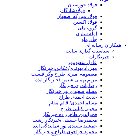
فولاد خوزستان
فولادشادگان
فولاد مبارکه اصفهان
فولاد اکسین
گروه ملی
لوله سازی
چادرملو
همکاران رسانه ای
سیاسیت گذاری سایت
خبرنگاران
عادل سعیدیپور
مهرداد بهوندی/عکاس،خبرنگار
معصومه امیری طراح وگرافیست
مریم بهمنی شیمن /خبرنگار ایذه
رضا باندری خبرنگار
مسلم سعیدی پور خبرنگار
حدیث احمدی طراح
مسلم احمدی/ قائم مقام
مجتبی کیانی طراح
فخرالدین طاهرزاده خبرنگار
محمدرضا حسینی /خبرنگار رشت
جمشید سعیدی پور /نمایندگی ایذه
محمود خواجوی طراح و خبرنگار