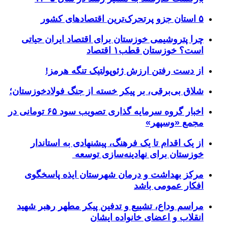
۵ استان جزو پرتحرک‌ترین اقتصاد‌های کشور
چرا پتروشیمی خوزستان برای اقتصاد ایران حیاتی
است؟ خوزستان قطب۱ اقتصاد
از دست رفتن ارزش ژئوپولتیک تنگه هرمز!
شلاق‌ بی‌برقی، بر پیکر خسته‌ از جنگ فولادخوزستان؛
اخبار گروه سرمایه گذاری تصویب سود ۶۵ تومانی در
مجمع «وسپهر»
از یک اقدام تا یک فرهنگ، پیشنهادی به استاندار
خوزستان برای نهادینه‌سازی توسعه
مرکز بهداشت و درمان شهرستان ایذه پاسخگوی
افکار عمومی باشد
مراسم وداع، تشییع و تدفین پیکر مطهر رهبر شهید
انقلاب و اعضای خانواده ایشان