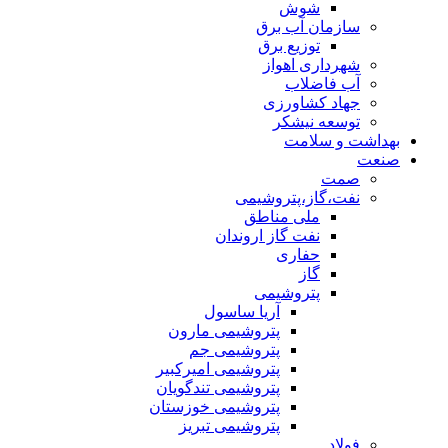
شوش
سازمان آب برق
توزیع برق
شهرداری اهواز
آب فاضلاب
جهاد کشاورزی
توسعه نیشکر
بهداشت و سلامت
صنعت
صمت
نفت،گاز،پتروشیمی
ملی مناطق
نفت گاز اروندان
حفاری
گاز
پتروشیمی
آریا ساسول
پتروشیمی مارون
پتروشیمی جم
پتروشیمی امیرکبیر
پتروشیمی تندگویان
پتروشیمی خوزستان
پتروشیمی تبریز
فولاد