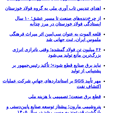
اهدای تندیس تاب آوری ملی به گروه فولاد خوزستان
از چرخ‌دنده‌های صنعت تا مسیر عشق؛ ۱۰ سال
ایستادگی فولاد خوزستان در مرز چذابه
قلعه الموت به عنوان سی‌امین اثر میراث‌ فرهنگی
ملموس ایران، ثبت جهانی شد
۲۶ میلیون تن فولاد گمشده؛ وقتی ناترازی انرژی
بزرگ‌ترین مانع تولید می‌شود
نباید برق صنایع قطع شود»؛ تأکید رئیس‌جمهور بر
پشتیبانی از تولید
مهر تأیید SGS بر استانداردهای جهانیِ شرکت عملیات
اکتشاف نفت
قطع برق صنعت؛ تصمیمی با هزینه ملی
پتروشیمی مارون؛ پیشتاز توسعه صنایع پایین‌دستی و
بازگشت قدرتمند به مسیر رشد در سال ۱۴۰۵