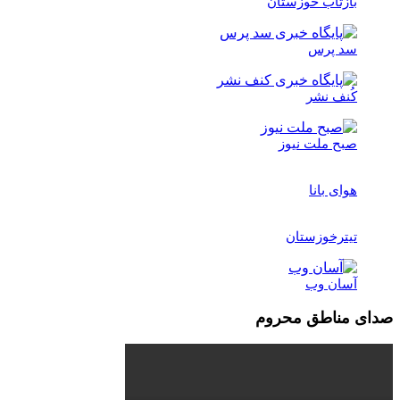
بازتاب خوزستان
سد پرس
کُنف نشر
صبح ملت نیوز
هوای بانا
تیترخوزستان
آسان وب
صدای مناطق محروم