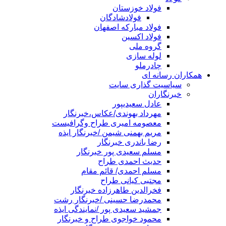
فولاد خوزستان
فولادشادگان
فولاد مبارکه اصفهان
فولاد اکسین
گروه ملی
لوله سازی
چادرملو
همکاران رسانه ای
سیاسیت گذاری سایت
خبرنگاران
عادل سعیدیپور
مهرداد بهوندی/عکاس،خبرنگار
معصومه امیری طراح وگرافیست
مریم بهمنی شیمن /خبرنگار ایذه
رضا باندری خبرنگار
مسلم سعیدی پور خبرنگار
حدیث احمدی طراح
مسلم احمدی/ قائم مقام
مجتبی کیانی طراح
فخرالدین طاهرزاده خبرنگار
محمدرضا حسینی /خبرنگار رشت
جمشید سعیدی پور /نمایندگی ایذه
محمود خواجوی طراح و خبرنگار