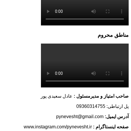
مناطق محروم
صاحب امتیاز و مدیرمسئول :
عادل سعیدی پور
پل ارتباطی: 09360314755
آدرس ایمیل:
pynevesht@gmail.com
صفحه اینستاگرام :
www.instagram.com/pynevesht.ir