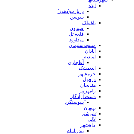
ایذه
دزپارت(دهدز)
سوسن
باغملک
صیدون
قلعه تل
میداوود
مسجدسلیمان
آبادان
امیدیه
آقاجاری
اندیمشک
خرمشهر
دزفول
هندیجان
رامهرمز
دست آزادگان
ُسوسنگرد
بهبهان
َشوشتر
لالی
ماهشهر
بندر امام