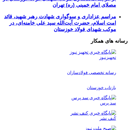
مصلای امام خمینی (ره) تهران
مراسم عزاداری و سوگواری شهادت رهبر شهید، قائد
امت اسلام، حضرت آیت‌الله سید علی خامنه‌ای، در
موکب شهدای فولاد خوزستان
رسانه های همکار
تجهیزنیوز
رسانه تخصصی فولادسازان
بازتاب خوزستان
سد پرس
کُنف نشر