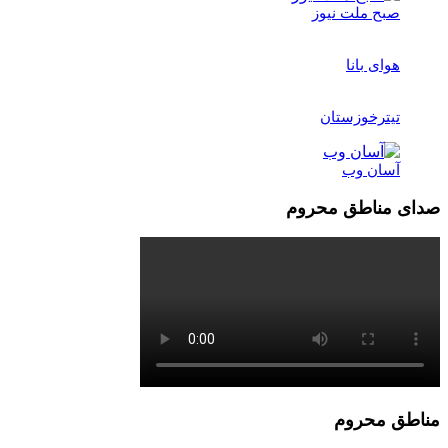
صبح ملت نیوز
هوای بانا
تیترخوزستان
آسان وب
صدای مناطق محروم
مناطق محروم