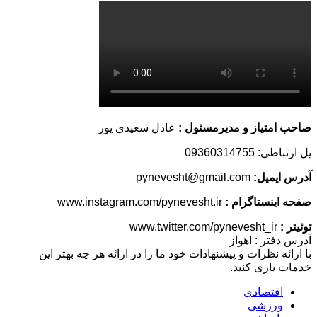
صاحب امتیاز و مدیرمسئول :
عادل سعیدی پور
پل ارتباطی: 09360314755
آدرس ایمیل:
pynevesht@gmail.com
صفحه اینستاگرام :
www.instagram.com/pynevesht.ir
توئیتر :
www.twitter.com/pynevesht_ir
آدرس دفتر : اهواز
با ارائه نظرات و پیشنهادات خود ما را در ارائه هر چه بهتر این
خدمات یاری کنید.
اقتصادی
ورزشی