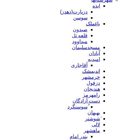
ایذه
دزپارت(دهدز)
سوسن
باغملک
صیدون
قلعه تل
میداوود
مسجدسلیمان
آبادان
امیدیه
آقاجاری
اندیمشک
خرمشهر
دزفول
هندیجان
رامهرمز
دست آزادگان
ُسوسنگرد
بهبهان
َشوشتر
لالی
ماهشهر
بندر امام