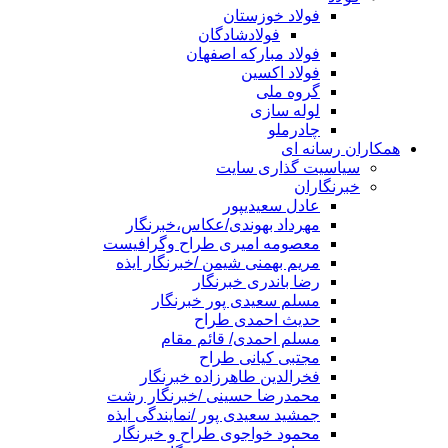
فولاد خوزستان
فولادشادگان
فولاد مبارکه اصفهان
فولاد اکسین
گروه ملی
لوله سازی
چادرملو
همکاران رسانه ای
سیاسیت گذاری سایت
خبرنگاران
عادل سعیدیپور
مهرداد بهوندی/عکاس،خبرنگار
معصومه امیری طراح وگرافیست
مریم بهمنی شیمن /خبرنگار ایذه
رضا باندری خبرنگار
مسلم سعیدی پور خبرنگار
حدیث احمدی طراح
مسلم احمدی/ قائم مقام
مجتبی کیانی طراح
فخرالدین طاهرزاده خبرنگار
محمدرضا حسینی /خبرنگار رشت
جمشید سعیدی پور /نمایندگی ایذه
محمود خواجوی طراح و خبرنگار