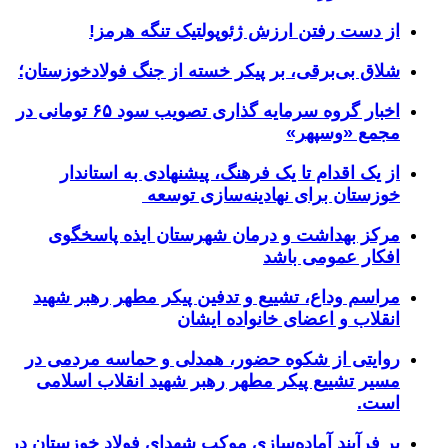
از دست رفتن ارزش ژئوپولتیک تنگه هرمز!
شلاق‌ بی‌برقی، بر پیکر خسته‌ از جنگ فولادخوزستان؛
اخبار گروه سرمایه گذاری تصویب سود ۶۵ تومانی در
مجمع «وسپهر»
از یک اقدام تا یک فرهنگ، پیشنهادی به استاندار
خوزستان برای نهادینه‌سازی توسعه
مرکز بهداشت و درمان شهرستان ایذه پاسخگوی
افکار عمومی باشد
مراسم وداع، تشییع و تدفین پیکر مطهر رهبر شهید
انقلاب و اعضای خانواده ایشان
روایتی از شکوه حضور، همدلی و حماسه مردمی در
مسیر تشییع پیکر مطهر رهبر شهید انقلاب اسلامی
است.
بر فرآیند آماده‌سازی موکب شهدای فولاد خوزستان در