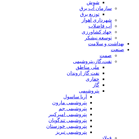
شوش
سازمان آب برق
توزیع برق
شهرداری اهواز
آب فاضلاب
جهاد کشاورزی
توسعه نیشکر
بهداشت و سلامت
صنعت
صمت
نفت،گاز،پتروشیمی
ملی مناطق
نفت گاز اروندان
حفاری
گاز
پتروشیمی
آریا ساسول
پتروشیمی مارون
پتروشیمی جم
پتروشیمی امیرکبیر
پتروشیمی تندگویان
پتروشیمی خوزستان
پتروشیمی تبریز
فولاد