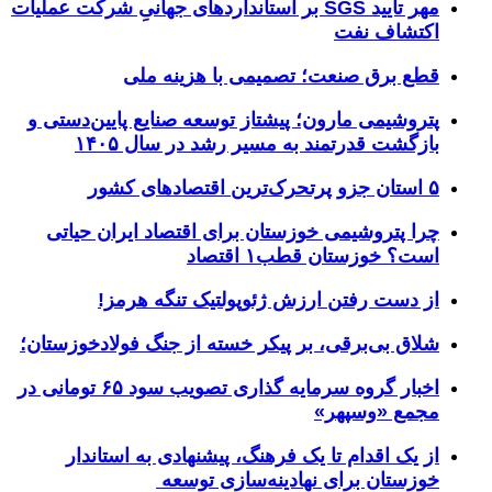
مهر تأیید SGS بر استانداردهای جهانیِ شرکت عملیات
اکتشاف نفت
قطع برق صنعت؛ تصمیمی با هزینه ملی
پتروشیمی مارون؛ پیشتاز توسعه صنایع پایین‌دستی و
بازگشت قدرتمند به مسیر رشد در سال ۱۴۰۵
۵ استان جزو پرتحرک‌ترین اقتصاد‌های کشور
چرا پتروشیمی خوزستان برای اقتصاد ایران حیاتی
است؟ خوزستان قطب۱ اقتصاد
از دست رفتن ارزش ژئوپولتیک تنگه هرمز!
شلاق‌ بی‌برقی، بر پیکر خسته‌ از جنگ فولادخوزستان؛
اخبار گروه سرمایه گذاری تصویب سود ۶۵ تومانی در
مجمع «وسپهر»
از یک اقدام تا یک فرهنگ، پیشنهادی به استاندار
خوزستان برای نهادینه‌سازی توسعه