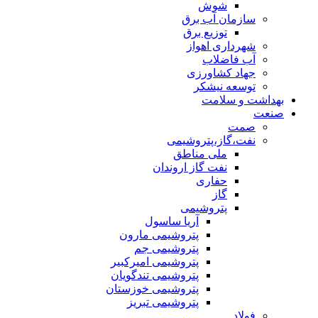
شوش
سازمان آب برق
توزیع برق
شهرداری اهواز
آب فاضلاب
جهاد کشاورزی
توسعه نیشکر
بهداشت و سلامت
صنعت
صمت
نفت،گاز،پتروشیمی
ملی مناطق
نفت گاز اروندان
حفاری
گاز
پتروشیمی
آریا ساسول
پتروشیمی مارون
پتروشیمی جم
پتروشیمی امیرکبیر
پتروشیمی تندگویان
پتروشیمی خوزستان
پتروشیمی تبریز
فولاد