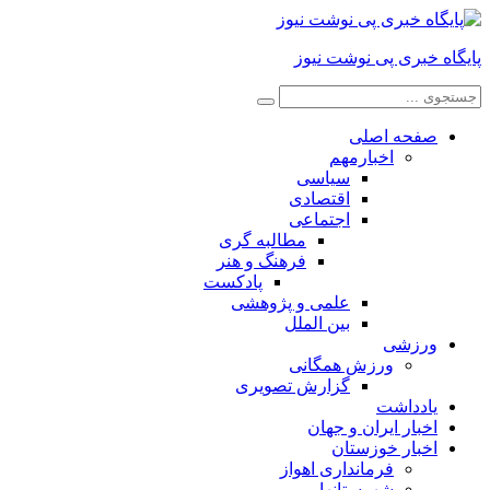
پایگاه خبری پی نوشت نیوز
صفحه اصلی
اخبارمهم
سیاسی
اقتصادی
اجتماعی
مطالبه گری
فرهنگ و هنر
پادکست
علمی و پژوهشی
بین الملل
ورزشی
ورزش همگانی
گزارش تصویری
یادداشت
اخبار ایران و جهان
اخبار خوزستان
فرمانداری اهواز
شهرستانها