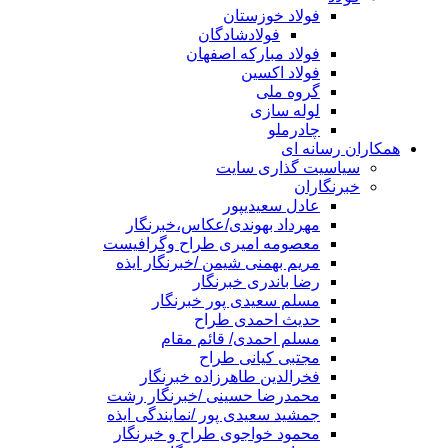
فولاد خوزستان
فولادشادگان
فولاد مبارکه اصفهان
فولاد اکسین
گروه ملی
لوله سازی
چادرملو
همکاران رسانه ای
سیاسیت گذاری سایت
خبرنگاران
عادل سعیدیپور
مهرداد بهوندی/عکاس،خبرنگار
معصومه امیری طراح وگرافیست
مریم بهمنی شیمن /خبرنگار ایذه
رضا باندری خبرنگار
مسلم سعیدی پور خبرنگار
حدیث احمدی طراح
مسلم احمدی/ قائم مقام
مجتبی کیانی طراح
فخرالدین طاهرزاده خبرنگار
محمدرضا حسینی /خبرنگار رشت
جمشید سعیدی پور /نمایندگی ایذه
محمود خواجوی طراح و خبرنگار