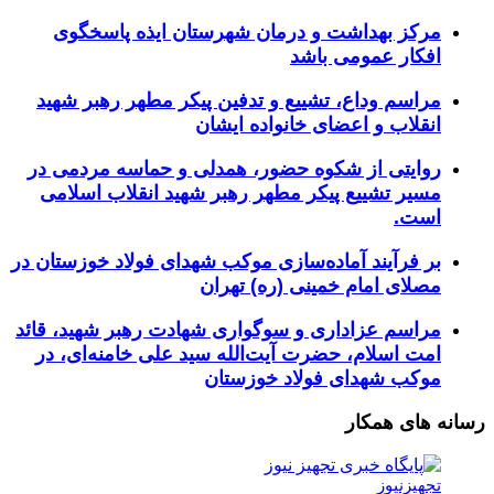
مرکز بهداشت و درمان شهرستان ایذه پاسخگوی
افکار عمومی باشد
مراسم وداع، تشییع و تدفین پیکر مطهر رهبر شهید
انقلاب و اعضای خانواده ایشان
روایتی از شکوه حضور، همدلی و حماسه مردمی در
مسیر تشییع پیکر مطهر رهبر شهید انقلاب اسلامی
است.
بر فرآیند آماده‌سازی موکب شهدای فولاد خوزستان در
مصلای امام خمینی (ره) تهران
مراسم عزاداری و سوگواری شهادت رهبر شهید، قائد
امت اسلام، حضرت آیت‌الله سید علی خامنه‌ای، در
موکب شهدای فولاد خوزستان
رسانه های همکار
تجهیزنیوز