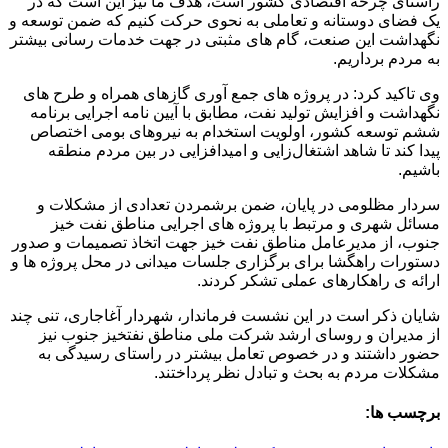
راستای چرخه اقتصادی کشور است، هدف ما نیز این است که در
یک فضای دوستانه و تعاملی به نحوی حرکت کنیم که ضمن توسعه و
نگهداشت این صنعت، گام های مثبتی در جهت خدمات رسانی بیشتر
به مردم برداریم.
وی تاکید کرد: در پروژه های جمع آوری گازهای همراه و طرح های
نگهداشت و افزایش تولید نفت، مطابق با آیین نامه اجرایی برنامه
ششم توسعه کشور، اولویت استخدام به نیروهای بومی اختصاص
پیدا کند تا شاهد اشتغال
‌زایی و امیدافزایی در بین مردم منطقه
باشیم.
سردار مظلومی در پایان، ضمن برشمردن تعدادی از مشکلات و
مسائل شهری و مرتبط با پروژه های اجرایی مناطق نفت خیز
جنوب، از مدیرعامل مناطق نفت خیز جهت اتخاذ تصمیمات و صدور
دستورات راهگشا برای برگزاری جلسات میدانی در محل پروژه ها و
ارائه ی راهکارهای عملی تشکر کردند.
شایان ذکر است در این نشست فرماندار، شهردار آغاجاری، تنی چند
از مدیران و روسای ارشد شرکت ملی مناطق نفتخیز جنوب نیز
حضور داشتند و در خصوص تعامل بیشتر در راستای رسیدگی به
مشکلات مردم به بحث و تبادل نظر پرداختند.
برچسب ها: