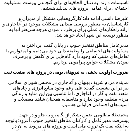
تأسیسات دارند، به دنبال الحاقیه‌ای برای گنجاندن پیوست مسئولیت
اجتماعی برای تمامی پروژه های بیدبلند هستیم.
علیرضا دانشی ادامه داد: کارگروه
‌هایی متشکل از مدیران و
کارشناسان به منظور بررسی میدانی مشکلات موجود در آغاجاری و
ارائه راهکارهای عملی برای برطرف نمودن هرچه سریعتر آنها به
منظور توسعه این شهر ایجاد خواهد شد.
مدیرعامل مناطق نفتخیز جنوب در پایان گفت: پرداختن به
مسئولیت‌های اجتماعی را وظیفه ذاتی خود می‌دانیم و امیدواریم با
تعامل‌های مثبتی که وجود دارد گام‌هایی برای کاهش و برطرف
نمودن مشکلات جوامع پیرامونی برداریم.
ضرورت اولویت بخشی به نیروهای بومی در پروژه های صنعت نفت
نماینده مردم شریف
بهبهان و آغاجاری در مجلس شورای اسلامی
نیز در این نشست گفت: علی
رغم وجود منابع انرژی و چاه‌های
متعدد نفت و گاز در آغاجاری، اما تناسبی بین این منابع و زندگی
مردم منطقه وجود ندارد و متاسفانه همچنان شاهد معضلات و
آسیب‌های اجتماعی فراوانی هستیم.
محمدطلا مظلومی ضمن تشکر از نگاه رو به جلو و در جهت
پیشرفت مدیرعامل و کارکنان مناطق نفتخیز جنوب، افزود: باتوجه
به اینکه نفت یک ثروت ملی است و پروژه های مربوط به آن در