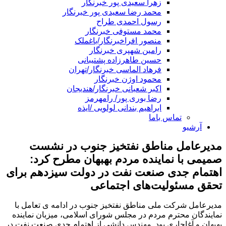
زهرا سعیدی پور خبرنگار
محمد رضا سعیدی پور خبرنگار
رسول احمدی طراح
محمد مستوفی خبرنگار
منصور افراخبرنگار/باغملک
رامین شهپری خبرنگار
حسین طاهرزاده پشتیبانی
فرهاد الماسی خبرنگار/تهران
محمود اوژن خبرنگار
اکبر شعبانی خبرنگار/هندیجان
رضا بوری پور/ رامهرمز
ابراهیم بندانی لولویی /ایذه
تماس باما
آرشیو
مدیرعامل مناطق نفتخیز جنوب در نشست
صمیمی با نماینده مردم بهبهان مطرح کرد:
اهتمام جدی صنعت نفت در دولت سیزدهم برای
تحقق مسئولیت‌های اجتماعی
مدیرعامل شرکت ملی مناطق نفتخیز جنوب در ادامه ی تعامل با
نمایندگان محترم مردم در مجلس شورای اسلامی، میزبان نماینده
بهبهان و آغاجاری بود. مهندس دانشی از اهتمام جدی صنعت نفت در