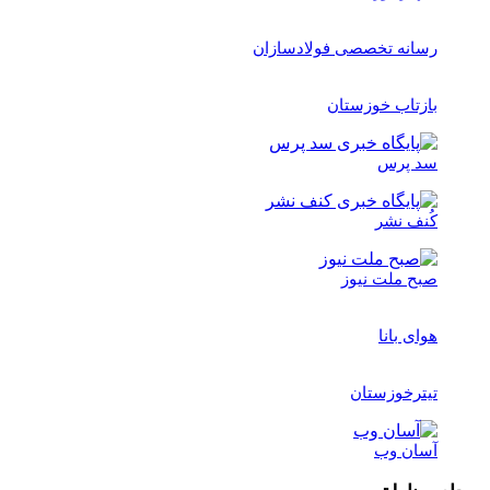
رسانه تخصصی فولادسازان
بازتاب خوزستان
سد پرس
کُنف نشر
صبح ملت نیوز
هوای بانا
تیترخوزستان
آسان وب