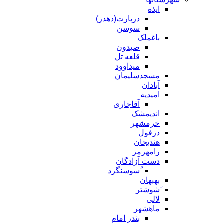
ایذه
دزپارت(دهدز)
سوسن
باغملک
صیدون
قلعه تل
میداوود
مسجدسلیمان
آبادان
امیدیه
آقاجاری
اندیمشک
خرمشهر
دزفول
هندیجان
رامهرمز
دست آزادگان
ُسوسنگرد
بهبهان
َشوشتر
لالی
ماهشهر
بندر امام