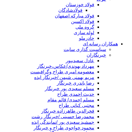
فولاد خوزستان
فولادشادگان
فولاد مبارکه اصفهان
فولاد اکسین
گروه ملی
لوله سازی
چادرملو
اران رسانه ای
سیاسیت گذاری سایت
خبرنگاران
عادل سعیدیپور
مهرداد بهوندی/عکاس،خبرنگار
معصومه امیری طراح وگرافیست
مریم بهمنی شیمن /خبرنگار ایذه
رضا باندری خبرنگار
مسلم سعیدی پور خبرنگار
حدیث احمدی طراح
مسلم احمدی/ قائم مقام
مجتبی کیانی طراح
فخرالدین طاهرزاده خبرنگار
محمدرضا حسینی /خبرنگار رشت
جمشید سعیدی پور /نمایندگی ایذه
محمود خواجوی طراح و خبرنگار