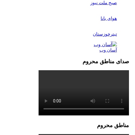
بح ملت نیوز
وای بانا
یترخوزستان
سان وب
مناطق محروم
 محروم