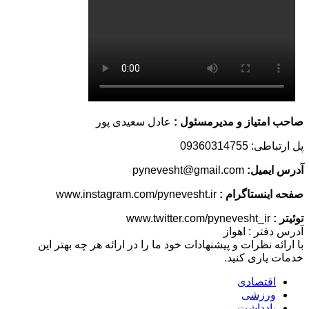
یاز و مدیرمسئول :
عادل سعیدی پور
093603
یل:
pynevesht@gmail.com
ستاگرام :
www.instagram.com/pynevesht.ir
 : اهواز
نظرات و پیشنهادات خود ما را در ارائه هر چه بهتر این
ری کنید.
تصادی
زشی
دداشت