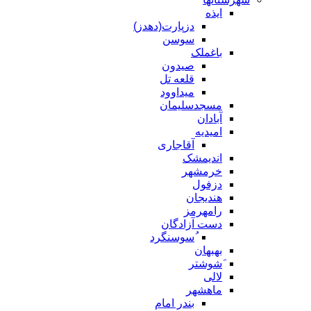
ایذه
دزپارت(دهدز)
سوسن
باغملک
صیدون
قلعه تل
میداوود
مسجدسلیمان
آبادان
امیدیه
آقاجاری
اندیمشک
خرمشهر
دزفول
هندیجان
رامهرمز
دست آزادگان
ُسوسنگرد
بهبهان
َشوشتر
لالی
ماهشهر
بندر امام