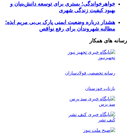
واهرخواندگی؛ بستری برای توسعه دانش‌بنیان و
هبود کیفیت زندگی شهری
شدار درباره وضعیت ایمنی پارک بی‌بی مریم ایذه؛
طالبه شهروندان برای رفع نواقص
های همکار
جهیزنیوز
سانه تخصصی فولادسازان
ازتاب خوزستان
د پرس
ُنف نشر