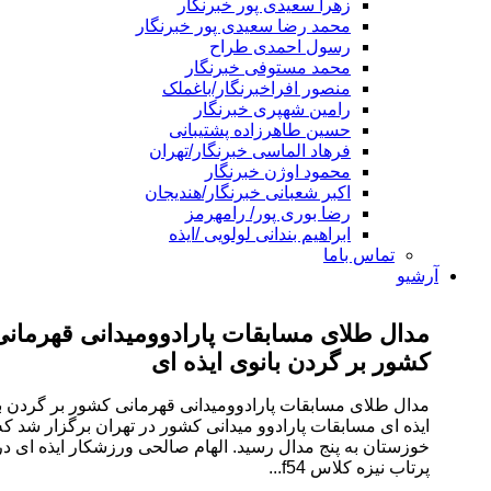
زهرا سعیدی پور خبرنگار
محمد رضا سعیدی پور خبرنگار
رسول احمدی طراح
محمد مستوفی خبرنگار
منصور افراخبرنگار/باغملک
رامین شهپری خبرنگار
حسین طاهرزاده پشتیبانی
فرهاد الماسی خبرنگار/تهران
محمود اوژن خبرنگار
اکبر شعبانی خبرنگار/هندیجان
رضا بوری پور/ رامهرمز
ابراهیم بندانی لولویی /ایذه
تماس باما
یو
دال طلای مسابقات پارادوومیدانی قهرمانی
شور بر گردن بانوی ایذه ای
ال طلای مسابقات پارادوومیدانی قهرمانی کشور بر گردن بانوی
ذه ای مسابقات پارادوو میدانی کشور در تهران برگزار شد که
زستان به پنج مدال رسید. الهام صالحی ورزشکار ایذه ای در ماده
تاب نیزه کلاس f54...