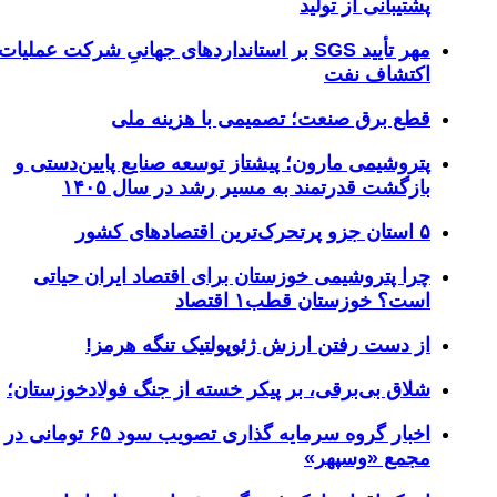
شتیبانی از تولید
مهر تأیید SGS بر استانداردهای جهانیِ شرکت عملیات
کتشاف نفت
طع برق صنعت؛ تصمیمی با هزینه ملی
تروشیمی مارون؛ پیشتاز توسعه صنایع پایین‌دستی و
ازگشت قدرتمند به مسیر رشد در سال ۱۴۰۵
رک‌ترین اقتصاد‌های کشور
را پتروشیمی خوزستان برای اقتصاد ایران حیاتی
ست؟ خوزستان قطب۱ اقتصاد
ز دست رفتن ارزش ژئوپولتیک تنگه هرمز!
لاق‌ بی‌برقی، بر پیکر خسته‌ از جنگ فولادخوزستان؛
اخبار گروه سرمایه گذاری تصویب سود ۶۵ تومانی در
جمع «وسپهر»