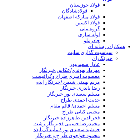
فولاد خوزستان
فولادشادگان
فولاد مبارکه اصفهان
فولاد اکسین
گروه ملی
لوله سازی
چادرملو
همکاران رسانه ای
سیاسیت گذاری سایت
خبرنگاران
عادل سعیدیپور
مهرداد بهوندی/عکاس،خبرنگار
معصومه امیری طراح وگرافیست
مریم بهمنی شیمن /خبرنگار ایذه
رضا باندری خبرنگار
مسلم سعیدی پور خبرنگار
حدیث احمدی طراح
مسلم احمدی/ قائم مقام
مجتبی کیانی طراح
فخرالدین طاهرزاده خبرنگار
محمدرضا حسینی /خبرنگار رشت
جمشید سعیدی پور /نمایندگی ایذه
محمود خواجوی طراح و خبرنگار