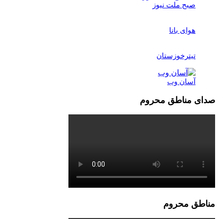
صبح ملت نیوز
هوای بانا
تیترخوزستان
آسان وب
صدای مناطق محروم
مناطق محروم