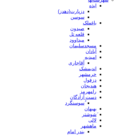
ایذه
دزپارت(دهدز)
سوسن
باغملک
صیدون
قلعه تل
میداوود
مسجدسلیمان
آبادان
امیدیه
آقاجاری
اندیمشک
خرمشهر
دزفول
هندیجان
رامهرمز
دست آزادگان
ُسوسنگرد
بهبهان
َشوشتر
لالی
ماهشهر
بندر امام