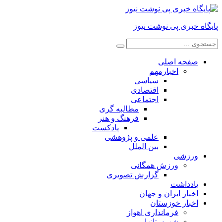
پایگاه خبری پی نوشت نیوز
صفحه اصلی
اخبارمهم
سیاسی
اقتصادی
اجتماعی
مطالبه گری
فرهنگ و هنر
پادکست
علمی و پژوهشی
بین الملل
ورزشی
ورزش همگانی
گزارش تصویری
یادداشت
اخبار ایران و جهان
اخبار خوزستان
فرمانداری اهواز
شهرستانها