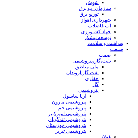
شوش
سازمان آب برق
توزیع برق
شهرداری اهواز
آب فاضلاب
جهاد کشاورزی
توسعه نیشکر
بهداشت و سلامت
صنعت
صمت
نفت،گاز،پتروشیمی
ملی مناطق
نفت گاز اروندان
حفاری
گاز
پتروشیمی
آریا ساسول
پتروشیمی مارون
پتروشیمی جم
پتروشیمی امیرکبیر
پتروشیمی تندگویان
پتروشیمی خوزستان
پتروشیمی تبریز
فولاد