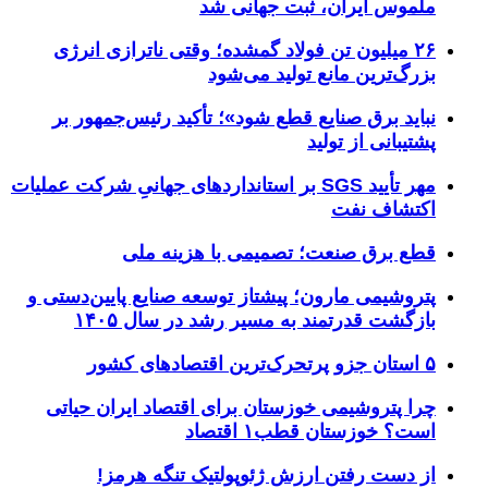
ملموس ایران، ثبت جهانی شد
۲۶ میلیون تن فولاد گمشده؛ وقتی ناترازی انرژی
بزرگ‌ترین مانع تولید می‌شود
نباید برق صنایع قطع شود»؛ تأکید رئیس‌جمهور بر
پشتیبانی از تولید
مهر تأیید SGS بر استانداردهای جهانیِ شرکت عملیات
اکتشاف نفت
قطع برق صنعت؛ تصمیمی با هزینه ملی
پتروشیمی مارون؛ پیشتاز توسعه صنایع پایین‌دستی و
بازگشت قدرتمند به مسیر رشد در سال ۱۴۰۵
۵ استان جزو پرتحرک‌ترین اقتصاد‌های کشور
چرا پتروشیمی خوزستان برای اقتصاد ایران حیاتی
است؟ خوزستان قطب۱ اقتصاد
از دست رفتن ارزش ژئوپولتیک تنگه هرمز!