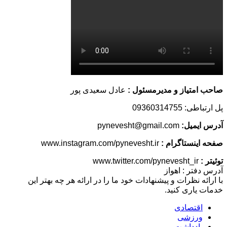
صاحب امتیاز و مدیرمسئول :
عادل سعیدی پور
پل ارتباطی: 09360314755
آدرس ایمیل:
pynevesht@gmail.com
صفحه اینستاگرام :
www.instagram.com/pynevesht.ir
توئیتر :
www.twitter.com/pynevesht_ir
آدرس دفتر : اهواز
با ارائه نظرات و پیشنهادات خود ما را در ارائه هر چه بهتر این
خدمات یاری کنید.
اقتصادی
ورزشی
یادداشت