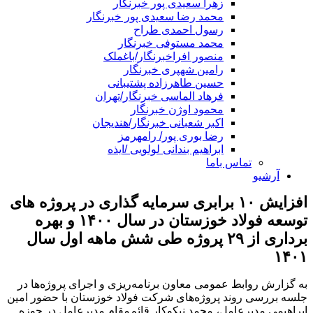
زهرا سعیدی پور خبرنگار
محمد رضا سعیدی پور خبرنگار
رسول احمدی طراح
محمد مستوفی خبرنگار
منصور افراخبرنگار/باغملک
رامین شهپری خبرنگار
حسین طاهرزاده پشتیبانی
فرهاد الماسی خبرنگار/تهران
محمود اوژن خبرنگار
اکبر شعبانی خبرنگار/هندیجان
رضا بوری پور/ رامهرمز
ابراهیم بندانی لولویی /ایذه
تماس باما
آرشیو
افزایش ۱۰ برابری سرمایه گذاری در پروژه های
توسعه فولاد خوزستان در سال ۱۴۰۰ و بهره
برداری از ۲۹ پروژه طی شش ماهه اول سال
۱۴۰۱
به گزارش روابط عمومی معاون برنامه‌ریزی و اجرای پروژه‌ها در
جلسه بررسی روند پروژه‌های شرکت فولاد خوزستان با حضور امین
ابراهیمی مدیرعامل، محمد نیکوکار قائم‌مقام مدیرعامل در حوزه