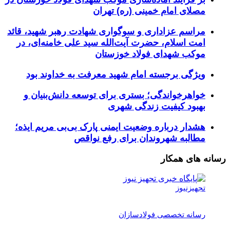
مصلای امام خمینی (ره) تهران
مراسم عزاداری و سوگواری شهادت رهبر شهید، قائد
امت اسلام، حضرت آیت‌الله سید علی خامنه‌ای، در
موکب شهدای فولاد خوزستان
ویژگی برجسته امام شهید معرفت به خداوند بود
خواهرخواندگی؛ بستری برای توسعه دانش‌بنیان و
بهبود کیفیت زندگی شهری
هشدار درباره وضعیت ایمنی پارک بی‌بی مریم ایذه؛
مطالبه شهروندان برای رفع نواقص
رسانه های همکار
تجهیزنیوز
رسانه تخصصی فولادسازان