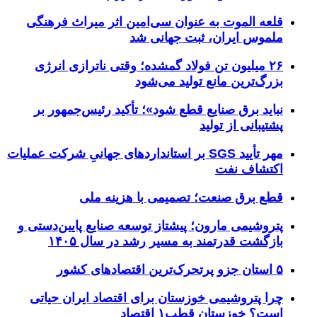
قلعه الموت به عنوان سی‌امین اثر میراث‌ فرهنگی
ملموس ایران، ثبت جهانی شد
۲۶ میلیون تن فولاد گمشده؛ وقتی ناترازی انرژی
بزرگ‌ترین مانع تولید می‌شود
نباید برق صنایع قطع شود»؛ تأکید رئیس‌جمهور بر
پشتیبانی از تولید
مهر تأیید SGS بر استانداردهای جهانیِ شرکت عملیات
اکتشاف نفت
قطع برق صنعت؛ تصمیمی با هزینه ملی
پتروشیمی مارون؛ پیشتاز توسعه صنایع پایین‌دستی و
بازگشت قدرتمند به مسیر رشد در سال ۱۴۰۵
۵ استان جزو پرتحرک‌ترین اقتصاد‌های کشور
چرا پتروشیمی خوزستان برای اقتصاد ایران حیاتی
است؟ خوزستان قطب۱ اقتصاد