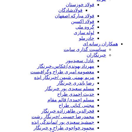
فولاد خوزستان
فولادشادگان
فولاد مبارکه اصفهان
فولاد اکسین
گروه ملی
لوله سازی
چادرملو
همکاران رسانه ای
سیاسیت گذاری سایت
خبرنگاران
عادل سعیدیپور
مهرداد بهوندی/عکاس،خبرنگار
معصومه امیری طراح وگرافیست
مریم بهمنی شیمن /خبرنگار ایذه
رضا باندری خبرنگار
مسلم سعیدی پور خبرنگار
حدیث احمدی طراح
مسلم احمدی/ قائم مقام
مجتبی کیانی طراح
فخرالدین طاهرزاده خبرنگار
محمدرضا حسینی /خبرنگار رشت
جمشید سعیدی پور /نمایندگی ایذه
محمود خواجوی طراح و خبرنگار