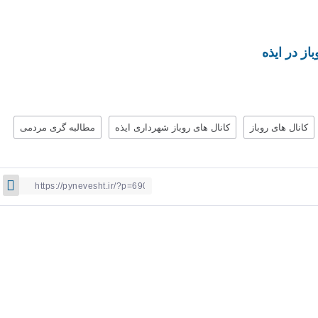
ز در ایذه
کانال های روباز
کانال های روباز شهرداری ایذه
مطالبه گری مردمی