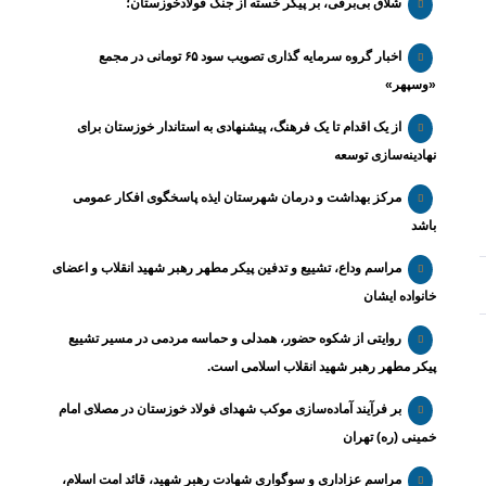
شلاق‌ بی‌برقی، بر پیکر خسته‌ از جنگ فولادخوزستان؛
اخبار گروه سرمایه گذاری تصویب سود ۶۵ تومانی در مجمع
«وسپهر»
از یک اقدام تا یک فرهنگ، پیشنهادی به استاندار خوزستان برای
نهادینه‌سازی توسعه
مرکز بهداشت و درمان شهرستان ایذه پاسخگوی افکار عمومی
باشد
مراسم وداع، تشییع و تدفین پیکر مطهر رهبر شهید انقلاب و اعضای
خانواده ایشان
روایتی از شکوه حضور، همدلی و حماسه مردمی در مسیر تشییع
پیکر مطهر رهبر شهید انقلاب اسلامی است.
بر فرآیند آماده‌سازی موکب شهدای فولاد خوزستان در مصلای امام
خمینی (ره) تهران
مراسم عزاداری و سوگواری شهادت رهبر شهید، قائد امت اسلام،