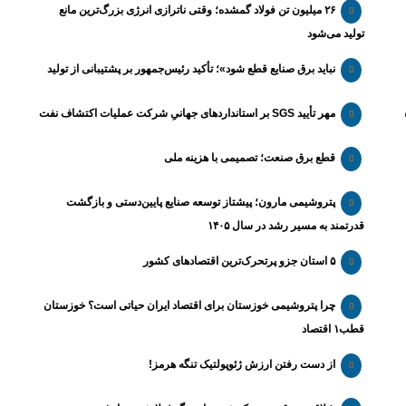
۲۶ میلیون تن فولاد گمشده؛ وقتی ناترازی انرژی بزرگ‌ترین مانع
تولید می‌شود
نباید برق صنایع قطع شود»؛ تأکید رئیس‌جمهور بر پشتیبانی از تولید
مهر تأیید SGS بر استانداردهای جهانیِ شرکت عملیات اکتشاف نفت
قطع برق صنعت؛ تصمیمی با هزینه ملی
پتروشیمی مارون؛ پیشتاز توسعه صنایع پایین‌دستی و بازگشت
قدرتمند به مسیر رشد در سال ۱۴۰۵
۵ استان جزو پرتحرک‌ترین اقتصاد‌های کشور
چرا پتروشیمی خوزستان برای اقتصاد ایران حیاتی است؟ خوزستان
قطب۱ اقتصاد
از دست رفتن ارزش ژئوپولتیک تنگه هرمز!