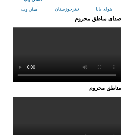
هوای بانا
تیترخوزستان
آسان وب
صدای مناطق محروم
مناطق محروم