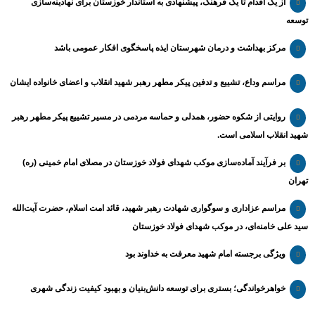
از یک اقدام تا یک فرهنگ، پیشنهادی به استاندار خوزستان برای نهادینه‌سازی
توسعه
مرکز بهداشت و درمان شهرستان ایذه پاسخگوی افکار عمومی باشد
مراسم وداع، تشییع و تدفین پیکر مطهر رهبر شهید انقلاب و اعضای خانواده ایشان
روایتی از شکوه حضور، همدلی و حماسه مردمی در مسیر تشییع پیکر مطهر رهبر
شهید انقلاب اسلامی است.
بر فرآیند آماده‌سازی موکب شهدای فولاد خوزستان در مصلای امام خمینی (ره)
تهران
مراسم عزاداری و سوگواری شهادت رهبر شهید، قائد امت اسلام، حضرت آیت‌الله
سید علی خامنه‌ای، در موکب شهدای فولاد خوزستان
ویژگی برجسته امام شهید معرفت به خداوند بود
خواهرخواندگی؛ بستری برای توسعه دانش‌بنیان و بهبود کیفیت زندگی شهری