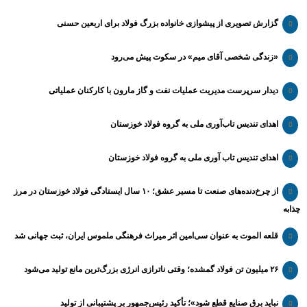
گزارش تصویری از پیشوازی خانواده بزرگ فولاد برای اربعین حسنی
«زندگی شخصی آقای میم» در سکوت پیش می‌رود
دیدار سرپرست مدیریت عملیات نفت و گاز مارون با کارکنان عملیاتی
اهدای تندیس تاب‌آوری ملی به گروه فولاد خوزستان
اهدای تندیس تاب آوری ملی به گروه فولاد خوزستان
از چرخ‌دنده‌های صنعت تا مسیر عشق؛ ۱۰ سال ایستادگی فولاد خوزستان در مرز
چذابه
قلعه الموت به عنوان سی‌امین اثر میراث‌ فرهنگی ملموس ایران، ثبت جهانی شد
۲۶ میلیون تن فولاد گمشده؛ وقتی ناترازی انرژی بزرگ‌ترین مانع تولید می‌شود
نباید برق صنایع قطع شود»؛ تأکید رئیس‌جمهور بر پشتیبانی از تولید