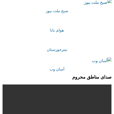
صبح ملت نیوز
هوای بانا
تیترخوزستان
آسان وب
صدای مناطق محروم