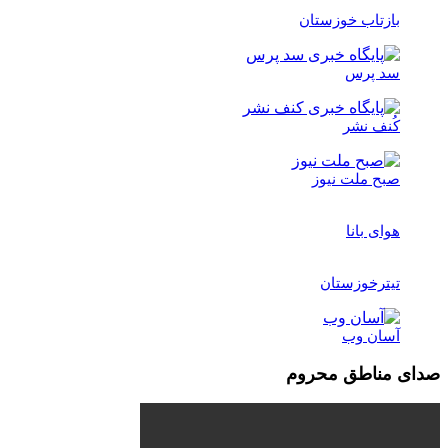
بازتاب خوزستان
سد پرس
کُنف نشر
صبح ملت نیوز
هوای بانا
تیترخوزستان
آسان وب
صدای مناطق محروم