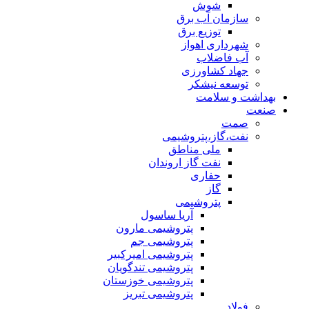
شوش
سازمان آب برق
توزیع برق
شهرداری اهواز
آب فاضلاب
جهاد کشاورزی
توسعه نیشکر
بهداشت و سلامت
صنعت
صمت
نفت،گاز،پتروشیمی
ملی مناطق
نفت گاز اروندان
حفاری
گاز
پتروشیمی
آریا ساسول
پتروشیمی مارون
پتروشیمی جم
پتروشیمی امیرکبیر
پتروشیمی تندگویان
پتروشیمی خوزستان
پتروشیمی تبریز
فولاد