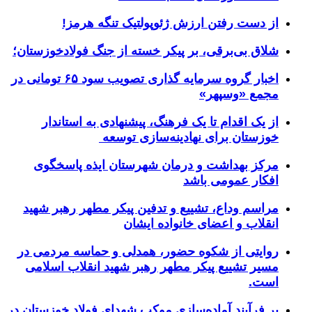
از دست رفتن ارزش ژئوپولتیک تنگه هرمز!
شلاق‌ بی‌برقی، بر پیکر خسته‌ از جنگ فولادخوزستان؛
اخبار گروه سرمایه گذاری تصویب سود ۶۵ تومانی در
مجمع «وسپهر»
از یک اقدام تا یک فرهنگ، پیشنهادی به استاندار
خوزستان برای نهادینه‌سازی توسعه
مرکز بهداشت و درمان شهرستان ایذه پاسخگوی
افکار عمومی باشد
مراسم وداع، تشییع و تدفین پیکر مطهر رهبر شهید
انقلاب و اعضای خانواده ایشان
روایتی از شکوه حضور، همدلی و حماسه مردمی در
مسیر تشییع پیکر مطهر رهبر شهید انقلاب اسلامی
است.
بر فرآیند آماده‌سازی موکب شهدای فولاد خوزستان در