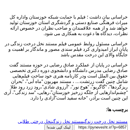
خراسانی بیان داشت ؛ فیلم با حمایت شبکه خوزستان واداره کل
میراث فرهنگی صنایع دستی و گردشگری استان خوزستان تولید
خواهد شد و از همه علاقمندان و صاحب نظران در خصوص ارائه
نظرات، دیدگاه ها دعوت به همکاری می شود.
خراسانی مسئول روابط عمومی فیلم مستند نخل درخت زندگی در
پایان ابراز امیدواری کرد فیلم سندی مصور و ماندگار بر اهمیت و
جایگاه والای این درخت مقدس باشد
خراسانی در پایان از عملکرد صادق رضایی در حوزه مستند گفت
صادق رضایی مدرس دانشگاه و دانشجوی دوره دکتری تخصصی
حقوق بین الملل است ودر کارنامه هنری خود ساخت فیلم‌هایی
شامل چنین گفت زرتشت… ، مستند مهربون “ماه آبی”، “بحران
ریزگردها”، “گاگریو”، “هوخ نور”، “آرزوی شادی”،رود زرد رود طلا
“چشم‌اندازهایی از جلگه زرخیز خوزستان”،رهایی، “سد زندگی”، آری
این چنین است برادر، “خانه سفید است”آزادی را دارد.
برچسب ها:
مستند نخل درخت زندگی
مستند نخل زندگی
نخل درختی طلایی
لینک کپی شده!