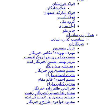
فولاد خوزستان
فولادشادگان
فولاد مبارکه اصفهان
فولاد اکسین
گروه ملی
لوله سازی
چادرملو
همکاران رسانه ای
سیاسیت گذاری سایت
خبرنگاران
عادل سعیدیپور
مهرداد بهوندی/عکاس،خبرنگار
معصومه امیری طراح وگرافیست
مریم بهمنی شیمن /خبرنگار ایذه
رضا باندری خبرنگار
مسلم سعیدی پور خبرنگار
حدیث احمدی طراح
مسلم احمدی/ قائم مقام
مجتبی کیانی طراح
فخرالدین طاهرزاده خبرنگار
محمدرضا حسینی /خبرنگار رشت
جمشید سعیدی پور /نمایندگی ایذه
محمود خواجوی طراح و خبرنگار