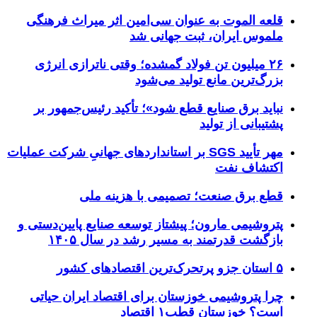
قلعه الموت به عنوان سی‌امین اثر میراث‌ فرهنگی
ملموس ایران، ثبت جهانی شد
۲۶ میلیون تن فولاد گمشده؛ وقتی ناترازی انرژی
بزرگ‌ترین مانع تولید می‌شود
نباید برق صنایع قطع شود»؛ تأکید رئیس‌جمهور بر
پشتیبانی از تولید
مهر تأیید SGS بر استانداردهای جهانیِ شرکت عملیات
اکتشاف نفت
قطع برق صنعت؛ تصمیمی با هزینه ملی
پتروشیمی مارون؛ پیشتاز توسعه صنایع پایین‌دستی و
بازگشت قدرتمند به مسیر رشد در سال ۱۴۰۵
۵ استان جزو پرتحرک‌ترین اقتصاد‌های کشور
چرا پتروشیمی خوزستان برای اقتصاد ایران حیاتی
است؟ خوزستان قطب۱ اقتصاد