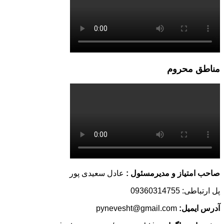
مناطق محروم
صاحب امتیاز و مدیرمسئول :
عادل سعیدی پور
پل ارتباطی: 09360314755
آدرس ایمیل:
pynevesht@gmail.com