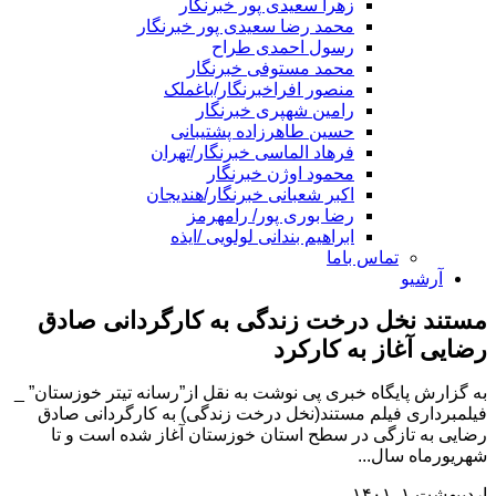
زهرا سعیدی پور خبرنگار
محمد رضا سعیدی پور خبرنگار
رسول احمدی طراح
محمد مستوفی خبرنگار
منصور افراخبرنگار/باغملک
رامین شهپری خبرنگار
حسین طاهرزاده پشتیبانی
فرهاد الماسی خبرنگار/تهران
محمود اوژن خبرنگار
اکبر شعبانی خبرنگار/هندیجان
رضا بوری پور/ رامهرمز
ابراهیم بندانی لولویی /ایذه
تماس باما
آرشیو
مستند نخل درخت زندگی به کارگردانی صادق
رضایی آغاز به کارکرد
به گزارش پایگاه خبری پی نوشت به نقل از”رسانه تیتر خوزستان” _
فیلمبرداری فیلم مستند(نخل درخت زندگی) به کارگردانی صادق
رضایی به تازگی در سطح استان خوزستان آغاز شده است و تا
شهریورماه سال...
اردیبهشت ۱, ۱۴۰۱