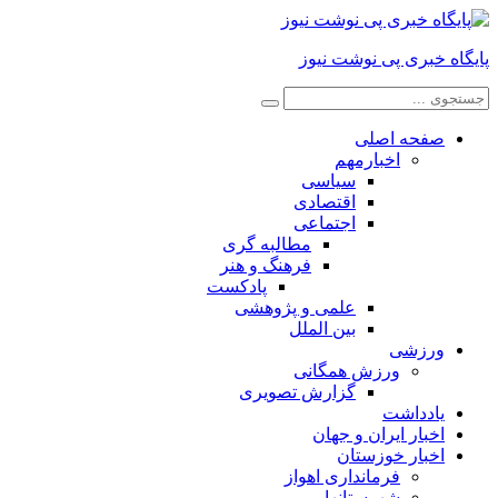
پایگاه خبری پی نوشت نیوز
صفحه اصلی
اخبارمهم
سیاسی
اقتصادی
اجتماعی
مطالبه گری
فرهنگ و هنر
پادکست
علمی و پژوهشی
بین الملل
ورزشی
ورزش همگانی
گزارش تصویری
یادداشت
اخبار ایران و جهان
اخبار خوزستان
فرمانداری اهواز
شهرستانها