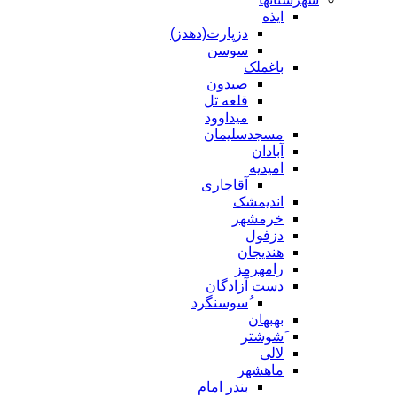
ایذه
دزپارت(دهدز)
سوسن
باغملک
صیدون
قلعه تل
میداوود
مسجدسلیمان
آبادان
امیدیه
آقاجاری
اندیمشک
خرمشهر
دزفول
هندیجان
رامهرمز
دست آزادگان
ُسوسنگرد
بهبهان
َشوشتر
لالی
ماهشهر
بندر امام