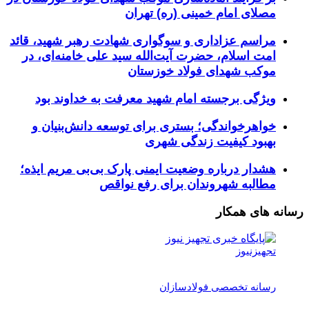
مصلای امام خمینی (ره) تهران
مراسم عزاداری و سوگواری شهادت رهبر شهید، قائد
امت اسلام، حضرت آیت‌الله سید علی خامنه‌ای، در
موکب شهدای فولاد خوزستان
ویژگی برجسته امام شهید معرفت به خداوند بود
خواهرخواندگی؛ بستری برای توسعه دانش‌بنیان و
بهبود کیفیت زندگی شهری
هشدار درباره وضعیت ایمنی پارک بی‌بی مریم ایذه؛
مطالبه شهروندان برای رفع نواقص
رسانه های همکار
تجهیزنیوز
رسانه تخصصی فولادسازان