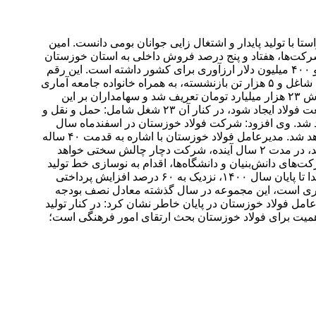
با تولید پایدار و اشتغال زایی جوانان بومی دانست. امین
 شرکت‌ها، هفتاد و پنج درصد فروش داخلی به استان خوزستان
اختصاص داده شد. ابراهیمی در ادامه اظهار داشت: دو میلیون و ۵۰ هزار تن از محصولات تولیدی سال ۱۴۰۰ صادر شد که معادل یک میلیارد و ۴۰۰ میلیون دلار ارزآوری برای کشور داشته است. این رقم
معادل ۳ درصد تولید ناخالص کشور است. وی با اشاره به طرح‌های توسعه‌ای شرکت فولاد خوزستان اظهار داشت: این شرکت با ۱۶ هزار تن شاغل و ۵ هزار تن بازنشسته، به همراه خانواده جامعه آماری
حدود ۱۰۰ هزار نفری را تشکیل می‌دهد. با وجود ۱۲۰ هزار سهامدار شرکت فولاد خوزستان، سال گذشته پروژه‌های توسعه‌ای مختلفی به ارزش ۲۳ هزار میلیارد تومان تعریف شد و سهامداران بر این
عقیده هستند که اجرای طرح‌های توسعه موجب اشتغال‌زایی جوانان و در نتیجه سودآوری بیشتر می‌شود‌. ابراهیمی گفت: هر شغل که در صنعت فولاد ایجاد شود، در کنار آن ۲۳ شغل شامل: حمل و نقل و
روژه‌های در دست اجرا در آینده نزدیک به ۴ هزار تن جذب نیرو انجام خواهد شد. وی افزود: شرکت فولاد خوزستان در اسفندماه سال
گذشته آزمونی برای جذب ۵۰۰ تن نیروی بومی برگزار نمود. در آینده نیز برای جذب نیروهای متخصص و بومی، آزمون‌های دیگری برگزار خواهد شد. مدیرعامل فولاد خوزستان با اشاره به قدمت ۴۰ ساله
شرکت فولاد خوزستان، گفت: برای اجرای طرح‌های توسعه‌ای، تجهیزات این شرکت نیاز به نوسازی دارد. اگر تفکر نوسازی در مجموعه نباشد، در مدت ۲ سال آینده، شرکت دچار چالش سختی خواهد
ای دانش‌بنیان و دانشگاه‌ها، اقدام به نوسازی خط تولید
ریخته‌گری و فولادسازی کرده است. ابراهیمی اضافه کرد: این شرکت سعی نموده در حوزه پرداخت دستمزد نیروی انسانی، الگو باشد و از ابتدا تا پایان سال ۱۴۰۰، نزدیک به ۶۰ درصد افزایش پرداختی
اری است، این مجموعه در سال گذشته معادل نصف بودجه
۲۴ هکتاری و کمربند سبز کوی مهدیس است. مدیرعامل فولاد خوزستان در پایان خاطر نشان کرد: در کنار تولید
اهمیت برای فولاد خوزستان بحث ارتقای امور فرهنگی است؛