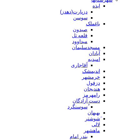
ایذه
دزپارت(دهدز)
سوسن
باغملک
صیدون
قلعه تل
میداوود
مسجدسلیمان
آبادان
امیدیه
آقاجاری
اندیمشک
خرمشهر
دزفول
هندیجان
رامهرمز
دست آزادگان
ُسوسنگرد
بهبهان
َشوشتر
لالی
ماهشهر
بندر امام