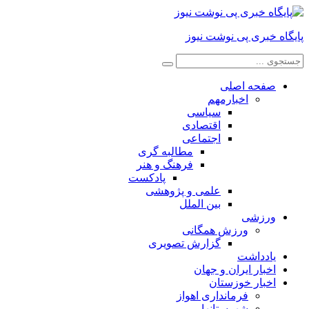
پایگاه خبری پی نوشت نیوز
صفحه اصلی
اخبارمهم
سیاسی
اقتصادی
اجتماعی
مطالبه گری
فرهنگ و هنر
پادکست
علمی و پژوهشی
بین الملل
ورزشی
ورزش همگانی
گزارش تصویری
یادداشت
اخبار ایران و جهان
اخبار خوزستان
فرمانداری اهواز
شهرستانها