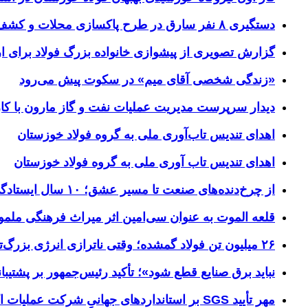
دستگیری ۸ نفر سارق در طرح پاکسازی محلات و کشف ۱۷ فقره سرقت
گزارش تصویری از پیشوازی خانواده بزرگ فولاد برای 
«زندگی شخصی آقای میم» در سکوت پیش می‌رود
دیدار سرپرست مدیریت عملیات نفت و گاز مارون با کار
اهدای تندیس تاب‌آوری ملی به گروه فولاد خوزستان
اهدای تندیس تاب آوری ملی به گروه فولاد خوزستان
از چرخ‌دنده‌های صنعت تا مسیر عشق؛ ۱۰ سال ایستادگی فولاد خوزستان در مرز چذابه
قلعه الموت به عنوان سی‌امین اثر میراث‌ فرهنگی ملم
۲۶ میلیون تن فولاد گمشده؛ وقتی ناترازی انرژی بزرگ‌ترین مانع تولید می‌شود
نباید برق صنایع قطع شود»؛ تأکید رئیس‌جمهور بر پشتیبانی
مهر تأیید SGS بر استانداردهای جهانیِ شرکت عملیات اکتشاف نفت