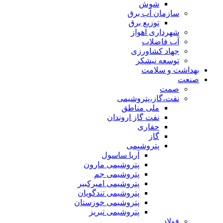
شوش
سازمان آب برق
توزیع برق
شهرداری اهواز
آب فاضلاب
جهاد کشاورزی
توسعه نیشکر
بهداشت و سلامت
صنعت
صمت
نفت،گاز،پتروشیمی
ملی مناطق
نفت گاز اروندان
حفاری
گاز
پتروشیمی
آریا ساسول
پتروشیمی مارون
پتروشیمی جم
پتروشیمی امیرکبیر
پتروشیمی تندگویان
پتروشیمی خوزستان
پتروشیمی تبریز
فولاد