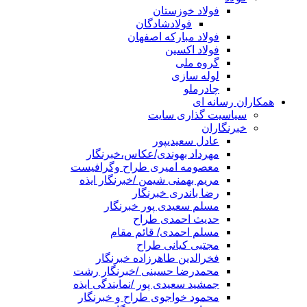
فولاد خوزستان
فولادشادگان
فولاد مبارکه اصفهان
فولاد اکسین
گروه ملی
لوله سازی
چادرملو
همکاران رسانه ای
سیاسیت گذاری سایت
خبرنگاران
عادل سعیدیپور
مهرداد بهوندی/عکاس،خبرنگار
معصومه امیری طراح وگرافیست
مریم بهمنی شیمن /خبرنگار ایذه
رضا باندری خبرنگار
مسلم سعیدی پور خبرنگار
حدیث احمدی طراح
مسلم احمدی/ قائم مقام
مجتبی کیانی طراح
فخرالدین طاهرزاده خبرنگار
محمدرضا حسینی /خبرنگار رشت
جمشید سعیدی پور /نمایندگی ایذه
محمود خواجوی طراح و خبرنگار