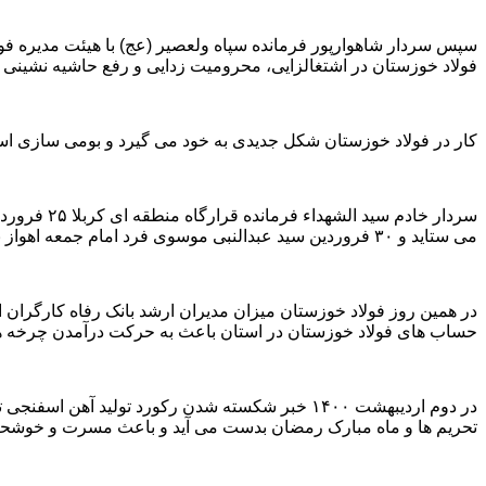
سپس سردار شاهوارپور فرمانده سپاه ولعصیر (عج) با هیئت مدیره فول
فولاد خوزستان در اشتغالزایی، محرومیت زدایی و رفع حاشیه نشینی 
کار در فولاد خوزستان شکل جدیدی به خود می گیرد و بومی سازی اسلاید گیت پاتیل از نوع CS80 توسط نیر
سردار خاد
می ستاید و ۳۰ فروردین سید عبدالنبی موسوی فرد امام جمعه اهواز بر فعالیت های درخشان این شرکت بزرگ صحه می گذارد.
در همین روز فولاد خوزستان میزان مدیران ارشد بانک رفاه کارگران 
حساب های فولاد خوزستان در استان باعث به حرکت درآمدن چرخه ها
تحریم ها و ماه مبارک رمضان بدست می آید و باعث مسرت و خوشحا