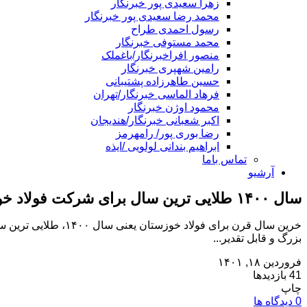
زهرا سعیدی پور خبرنگار
محمد رضا سعیدی پور خبرنگار
رسول احمدی طراح
محمد مستوفی خبرنگار
منصور افراخبرنگار/باغملک
رامین شهپری خبرنگار
حسین طاهرزاده پشتیبانی
فرهاد الماسی خبرنگار/تهران
محمود اوژن خبرنگار
اکبر شعبانی خبرنگار/هندیجان
رضا بوری پور/ رامهرمز
ابراهیم بندانی لولویی /ایذه
تماس باما
آرشیو
سال ۱۴۰۰ طلایی ترین سال برای شرکت فولاد خوزستان رکوردتولید یکی پس از دیگری
خرین سال قرن برای 
بزرگ و قابل تقدیر...
فروردین ۱۸, ۱۴۰۱
41 بازدیدها
چاپ
0 دیدگاه ها