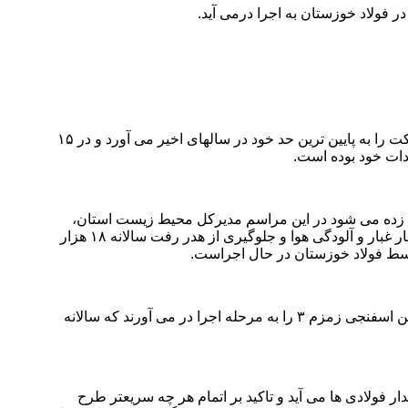
فولاد خوزستان به اجرا درمی آید.
در ۸ خرداد ماه و با اوج گرفتن فصل گرما در خوزستان فولاد خوزستان به فکر کاهش مصرف انرژی می افتد و کاهش مصرف نسوز در شرکت را به پایین ترین حد خود در سالهای اخیر می آورد و در ۱۵
ین زده می شود در این مراسم مدیرکل محیط زیست استان،
فولاد خوزستان را الگویی برای صنایع استان در اجرای پروژه های زیست محیطی معرفی می کند و اینکه این پروژه را در راستای کاهش انتشار غبار و آلودگی هوا و جلوگیری از هدر رفت سالانه ۱۸ هزار
در ۲۵ خرداد آئین تجلیل از کارکنان برتر سال ۱۳۹۹ برگزار می شود و در سوم تیرماه کارکنان با روحیه مضاعفی که دارند پروژه مگامدول آهن اسفنجی زمزم ۳ را به مرحله اجرا در می آورند که سالانه
یدار فولادی ها می آید و تاکید بر اتمام هر چه سریعتر طرح