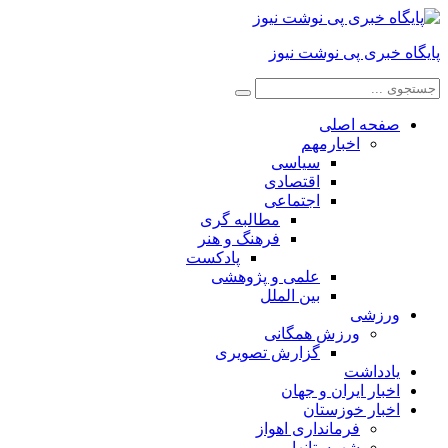
پایگاه خبری پی نوشت نیوز
صفحه اصلی
اخبارمهم
سیاسی
اقتصادی
اجتماعی
مطالبه گری
فرهنگ و هنر
پادکست
علمی و پژوهشی
بین الملل
ورزشی
ورزش همگانی
گزارش تصویری
یادداشت
اخبار ایران و جهان
اخبار خوزستان
فرمانداری اهواز
شهرستانها