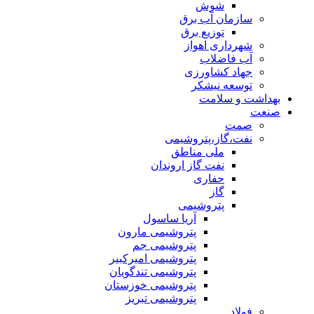
شوش
سازمان آب برق
توزیع برق
شهرداری اهواز
آب فاضلاب
جهاد کشاورزی
توسعه نیشکر
بهداشت و سلامت
صنعت
صمت
نفت،گاز،پتروشیمی
ملی مناطق
نفت گاز اروندان
حفاری
گاز
پتروشیمی
آریا ساسول
پتروشیمی مارون
پتروشیمی جم
پتروشیمی امیرکبیر
پتروشیمی تندگویان
پتروشیمی خوزستان
پتروشیمی تبریز
فولاد