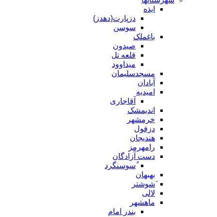
ایذه
دزپارت(دهدز)
سوسن
باغملک
صیدون
قلعه تل
میداوود
مسجدسلیمان
آبادان
امیدیه
آقاجاری
اندیمشک
خرمشهر
دزفول
هندیجان
رامهرمز
دست آزادگان
ُسوسنگرد
بهبهان
َشوشتر
لالی
ماهشهر
بندر امام