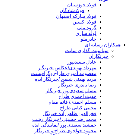
فولاد خوزستان
فولادشادگان
فولاد مبارکه اصفهان
فولاد اکسین
گروه ملی
لوله سازی
چادرملو
همکاران رسانه ای
سیاسیت گذاری سایت
خبرنگاران
عادل سعیدیپور
مهرداد بهوندی/عکاس،خبرنگار
معصومه امیری طراح وگرافیست
مریم بهمنی شیمن /خبرنگار ایذه
رضا باندری خبرنگار
مسلم سعیدی پور خبرنگار
حدیث احمدی طراح
مسلم احمدی/ قائم مقام
مجتبی کیانی طراح
فخرالدین طاهرزاده خبرنگار
محمدرضا حسینی /خبرنگار رشت
جمشید سعیدی پور /نمایندگی ایذه
محمود خواجوی طراح و خبرنگار