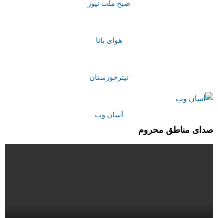
صبح ملت نیوز
هوای بانا
تیترخوزستان
آسان وب
صدای مناطق محروم