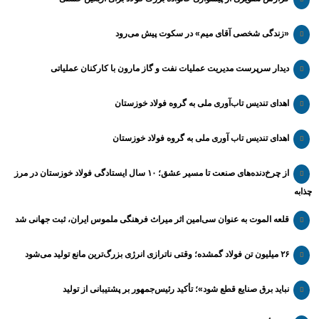
«زندگی شخصی آقای میم» در سکوت پیش می‌رود
دیدار سرپرست مدیریت عملیات نفت و گاز مارون با کارکنان عملیاتی
اهدای تندیس تاب‌آوری ملی به گروه فولاد خوزستان
اهدای تندیس تاب آوری ملی به گروه فولاد خوزستان
از چرخ‌دنده‌های صنعت تا مسیر عشق؛ ۱۰ سال ایستادگی فولاد خوزستان در مرز
چذابه
قلعه الموت به عنوان سی‌امین اثر میراث‌ فرهنگی ملموس ایران، ثبت جهانی شد
۲۶ میلیون تن فولاد گمشده؛ وقتی ناترازی انرژی بزرگ‌ترین مانع تولید می‌شود
نباید برق صنایع قطع شود»؛ تأکید رئیس‌جمهور بر پشتیبانی از تولید