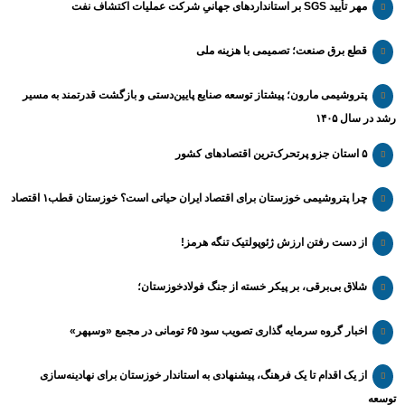
مهر تأیید SGS بر استانداردهای جهانیِ شرکت عملیات اکتشاف نفت
قطع برق صنعت؛ تصمیمی با هزینه ملی
پتروشیمی مارون؛ پیشتاز توسعه صنایع پایین‌دستی و بازگشت قدرتمند به مسیر
رشد در سال ۱۴۰۵
۵ استان جزو پرتحرک‌ترین اقتصاد‌های کشور
چرا پتروشیمی خوزستان برای اقتصاد ایران حیاتی است؟ خوزستان قطب۱ اقتصاد
از دست رفتن ارزش ژئوپولتیک تنگه هرمز!
شلاق‌ بی‌برقی، بر پیکر خسته‌ از جنگ فولادخوزستان؛
اخبار گروه سرمایه گذاری تصویب سود ۶۵ تومانی در مجمع «وسپهر»
از یک اقدام تا یک فرهنگ، پیشنهادی به استاندار خوزستان برای نهادینه‌سازی
توسعه