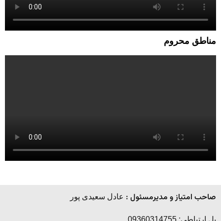
مناطق محروم
صاحب امتیاز و مدیرمسئول :
عادل سعیدی پور
پل ارتباطی: 09360314755