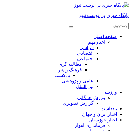
پایگاه خبری پی نوشت نیوز
صفحه اصلی
اخبارمهم
سیاسی
اقتصادی
اجتماعی
مطالبه گری
فرهنگ و هنر
پادکست
علمی و پژوهشی
بین الملل
ورزشی
ورزش همگانی
گزارش تصویری
یادداشت
اخبار ایران و جهان
اخبار خوزستان
فرمانداری اهواز
شهرستانها