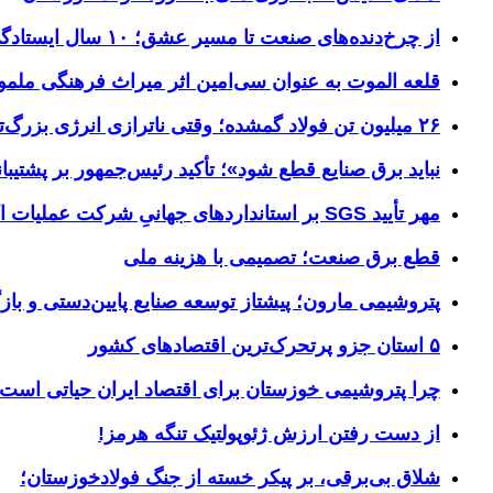
از چرخ‌دنده‌های صنعت تا مسیر عشق؛ ۱۰ سال ایستادگی فولاد خوزستان در مرز چذابه
قلعه الموت به عنوان سی‌امین اثر میراث‌ فرهنگی ملم
۲۶ میلیون تن فولاد گمشده؛ وقتی ناترازی انرژی بزرگ‌ترین مانع تولید می‌شود
نباید برق صنایع قطع شود»؛ تأکید رئیس‌جمهور بر پشتیبانی
مهر تأیید SGS بر استانداردهای جهانیِ شرکت عملیات اکتشاف نفت
قطع برق صنعت؛ تصمیمی با هزینه ملی
پتروشیمی مارون؛ پیشتاز توسعه صنایع پایین‌دستی و بازگ
۵ استان جزو پرتحرک‌ترین اقتصاد‌های کشور
چرا پتروشیمی خوزستان برای اقتصاد ایران حیاتی است؟ خوز
از دست رفتن ارزش ژئوپولتیک تنگه هرمز!
شلاق‌ بی‌برقی، بر پیکر خسته‌ از جنگ فولادخوزستان؛