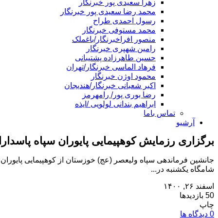
زهرا سعیدی پور خبرنگار
محمد رضا سعیدی پور خبرنگار
رسول احمدی طراح
محمد مستوفی خبرنگار
منصور افراخبرنگار/باغملک
رامین شهپری خبرنگار
حسین طاهرزاده پشتیبانی
فرهاد الماسی خبرنگار/تهران
محمود اوژن خبرنگار
اکبر شعبانی خبرنگار/هندیجان
رضا بوری پور/ رامهرمز
ابراهیم بندانی لولویی /ایذه
تماس باما
آرشیو
برگزاری رزمایش کوهپیمایی پایوران سپاه پاسدا
جانشین فرماندهی سپاه ولیعصر (عج) خوزستان از کوهپیمایی پایوران س
شامگاه یکشنبه در...
اسفند ۲۶, ۱۴۰۰
50 بازدیدها
چاپ
0 دیدگاه ها