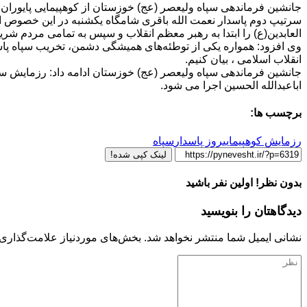
جانشین فرماندهی سپاه ولیعصر (عج) خوزستان از کوهپیمایی پایوران س
سرتیپ دوم پاسدار نعمت الله باقری شامگاه یکشنبه در این خصوص اظه
العابدین(ع) را ابتدا به رهبر معظم انقلاب و سپس به تمامی مردم 
وی افزود: همواره یکی از توطئه‌های همیشگی دشمن، تخریب سپاه پاسدارا
انقلاب اسلامی ، بیان کنیم.
جانشین فرماندهی سپاه ولیعصر (عج) خوزستان ادامه داد: رزمایش سرا
اباعبدالله الحسین اجرا می شود.
برچسب ها:
رزمایش کوهپیمایی
روز پاسدار
سپاه
لینک کپی شده!
بدون نظر! اولین نفر باشید
دیدگاهتان را بنویسید
نشانی ایمیل شما منتشر نخواهد شد.
بخش‌های موردنیاز علامت‌گذاری 