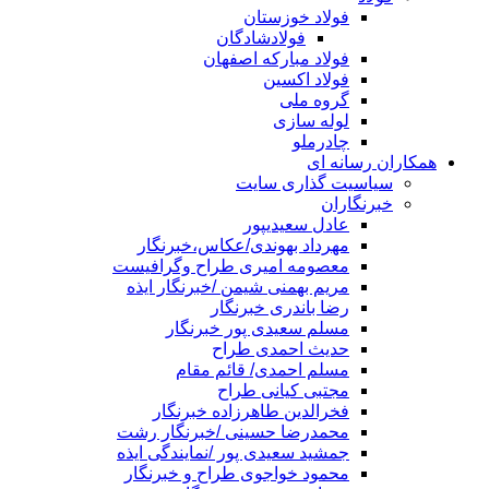
فولاد خوزستان
فولادشادگان
فولاد مبارکه اصفهان
فولاد اکسین
گروه ملی
لوله سازی
چادرملو
همکاران رسانه ای
سیاسیت گذاری سایت
خبرنگاران
عادل سعیدیپور
مهرداد بهوندی/عکاس،خبرنگار
معصومه امیری طراح وگرافیست
مریم بهمنی شیمن /خبرنگار ایذه
رضا باندری خبرنگار
مسلم سعیدی پور خبرنگار
حدیث احمدی طراح
مسلم احمدی/ قائم مقام
مجتبی کیانی طراح
فخرالدین طاهرزاده خبرنگار
محمدرضا حسینی /خبرنگار رشت
جمشید سعیدی پور /نمایندگی ایذه
محمود خواجوی طراح و خبرنگار