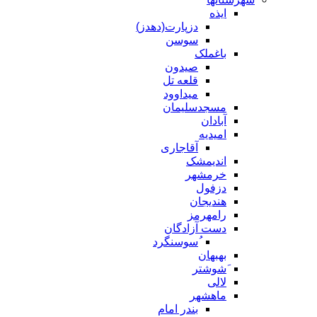
ایذه
دزپارت(دهدز)
سوسن
باغملک
صیدون
قلعه تل
میداوود
مسجدسلیمان
آبادان
امیدیه
آقاجاری
اندیمشک
خرمشهر
دزفول
هندیجان
رامهرمز
دست آزادگان
ُسوسنگرد
بهبهان
َشوشتر
لالی
ماهشهر
بندر امام