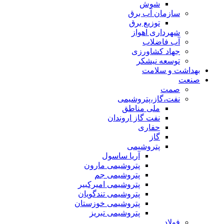
شوش
سازمان آب برق
توزیع برق
شهرداری اهواز
آب فاضلاب
جهاد کشاورزی
توسعه نیشکر
بهداشت و سلامت
صنعت
صمت
نفت،گاز،پتروشیمی
ملی مناطق
نفت گاز اروندان
حفاری
گاز
پتروشیمی
آریا ساسول
پتروشیمی مارون
پتروشیمی جم
پتروشیمی امیرکبیر
پتروشیمی تندگویان
پتروشیمی خوزستان
پتروشیمی تبریز
فولاد