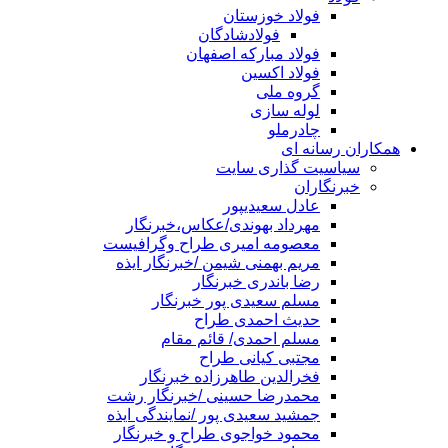
فولاد خوزستان
فولادشادگان
فولاد مبارکه اصفهان
فولاد اکسین
گروه ملی
لوله سازی
چادرملو
همکاران رسانه ای
سیاسیت گذاری سایت
خبرنگاران
عادل سعیدیپور
مهرداد بهوندی/عکاس،خبرنگار
معصومه امیری طراح وگرافیست
مریم بهمنی شیمن /خبرنگار ایذه
رضا باندری خبرنگار
مسلم سعیدی پور خبرنگار
حدیث احمدی طراح
مسلم احمدی/ قائم مقام
مجتبی کیانی طراح
فخرالدین طاهرزاده خبرنگار
محمدرضا حسینی /خبرنگار رشت
جمشید سعیدی پور /نمایندگی ایذه
محمود خواجوی طراح و خبرنگار