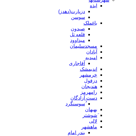
ایذه
دزپارت(دهدز)
سوسن
باغملک
صیدون
قلعه تل
میداوود
مسجدسلیمان
آبادان
امیدیه
آقاجاری
اندیمشک
خرمشهر
دزفول
هندیجان
رامهرمز
دست آزادگان
ُسوسنگرد
بهبهان
َشوشتر
لالی
ماهشهر
بندر امام