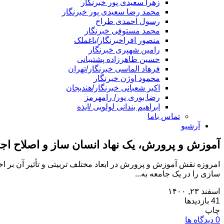
زهرا سعیدی پور خبرنگار
محمد رضا سعیدی پور خبرنگار
رسول احمدی طراح
محمد مستوفی خبرنگار
منصور افراخبرنگار/باغملک
رامین شهپری خبرنگار
حسین طاهرزاده پشتیبانی
فرهاد الماسی خبرنگار/تهران
محمود اوژن خبرنگار
اکبر شعبانی خبرنگار/هندیجان
رضا بوری پور/ رامهرمز
ابراهیم بندانی لولویی /ایذه
تماس باما
آرشیو
آموزش و پرورش، یک نهاد انسان ساز و اصلاح اج
امروزه نقش آموزش و پرورش در ابعاد مختلف تربیتی و تأثیر آن بر ا
سازی را در یک جامعه به...
اسفند ۲۳, ۱۴۰۰
41 بازدیدها
چاپ
0 دیدگاه ها