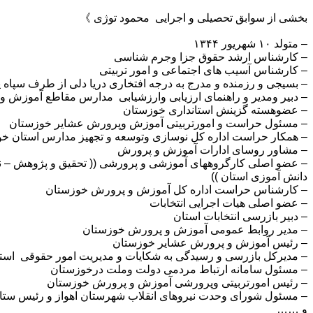
بخشی از سوابق تحصیلی و اجرایی محمود توژی 》
– متولد ۱۰ شهریور ۱۳۴۴
– کارشناس ارشد حقوق جزا وجرم شناسی
– کارشناس آسیب های اجتماعی و امور تربیتی
– بسیجی و رزمنده و مدرج به درجه افتخاری دریا دلی از طرف سپاه پ
– دبیر ومدیر و راهنمای ارزیابی وارزشیابی مدارس مقاطع آموزش 
– عضوهسته گزینش استانداری خوزستان
– مسئول حراست و امورتربیتی آموزش وپرورش عشایر خوزستان
– همکار حراست اداره کل نوسازی وتوسعه و تجهیز مدارس استان خ
– مشاور روسای ادارات آموزش و پرورش
– عضو اصلی کارگروههای آموزشی و پرورشی (( تحقیق و پژوهش – نظ
دانش آموزی استان ))
– کارشناس حراست اداره کل آموزش و پرورش خوزستان
– عضو اصلی هیات اجرایی انتخابات
– دبیر بازرسی انتخابات استان
– مدیر روابط عمومی آموزش و پرورش خوزستان
– رئیس آموزش و پرورش عشایر خوزستان
– مدیرکل بازرسی و رسیدگی به شکایات و مدیریت امور حقوقی است
– مسئول سامانه ارتباط مردمی دولت وملت درخوزستان
– رئیس امورتربیتی وپرورشی آموزش و پرورش خوزستان
– مسئول شورای وحدت نیروهای انقلاب شهرستان اهواز و رئیس ستاد 
و ……