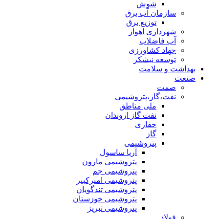
شوش
سازمان آب برق
توزیع برق
شهرداری اهواز
آب فاضلاب
جهاد کشاورزی
توسعه نیشکر
بهداشت و سلامت
صنعت
صمت
نفت،گاز،پتروشیمی
ملی مناطق
نفت گاز اروندان
حفاری
گاز
پتروشیمی
آریا ساسول
پتروشیمی مارون
پتروشیمی جم
پتروشیمی امیرکبیر
پتروشیمی تندگویان
پتروشیمی خوزستان
پتروشیمی تبریز
فولاد