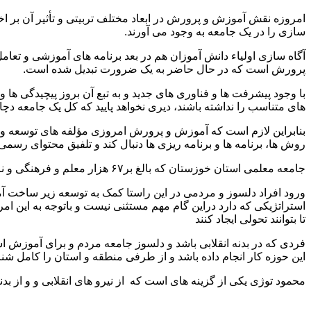
امروزه نقش آموزش و پرورش در ابعاد مختلف تربیتی و تأثیر آن بر ا
سازی را در یک جامعه به وجود می آورند.
آگاه سازی اولیاء دانش آموزان هم در بعد برنامه های آموزشی و تعا
پرورش است که در حال حاضر به یک ضرورت تبدیل شده است.
با وجود پیشرفت ها و فناوری های جدید و به تبع آن بروز پیچیدگی ه
های متناسب را نداشته باشند، دیری نخواهد پایید که کل یک جامعه دچ
بنابراین لازم است که آموزش و پرورش امروزی مؤلفه های توسعه و رش
روش ها، برنامه ها و برنامه ریزی ها دنبال کند و تلفیق محتوای رسم
جامعه معلمی استان خوزستان که بالغ بر۶۷ هزار معلم و فرهنگی و نزدیک بر ۱ میلیون خورده ای دانش آموز در استان نیاز به یک مدیر ی دارند که توان همسو و همراستا اقوام و همه مردم باشد
ورود افراد دلسوز و مردمی در این راستا کمک به توسعه زیر ساخت آ
استراتژیکی که دارد دراین گام مهم مستثنی نیست و باتوجه به این ام
تا بتوانند تحولی ایجاد کنند
فردی که در بدنه انقلابی باشد و دلسوز جامعه مردم و برای آموزش اس
این حوزه کار انجام داده باشد و از طرفی منطقه و استان را کامل ش
محمود توژی یکی از گزینه های است که از نیرو های انقلابی و و از بد