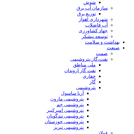
شوش
سازمان آب برق
توزیع برق
شهرداری اهواز
آب فاضلاب
جهاد کشاورزی
توسعه نیشکر
بهداشت و سلامت
صنعت
صمت
نفت،گاز،پتروشیمی
ملی مناطق
نفت گاز اروندان
حفاری
گاز
پتروشیمی
آریا ساسول
پتروشیمی مارون
پتروشیمی جم
پتروشیمی امیرکبیر
پتروشیمی تندگویان
پتروشیمی خوزستان
پتروشیمی تبریز
فولاد