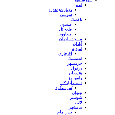
ایذه
دزپارت(دهدز)
سوسن
باغملک
صیدون
قلعه تل
میداوود
مسجدسلیمان
آبادان
امیدیه
آقاجاری
اندیمشک
خرمشهر
دزفول
هندیجان
رامهرمز
دست آزادگان
ُسوسنگرد
بهبهان
َشوشتر
لالی
ماهشهر
بندر امام