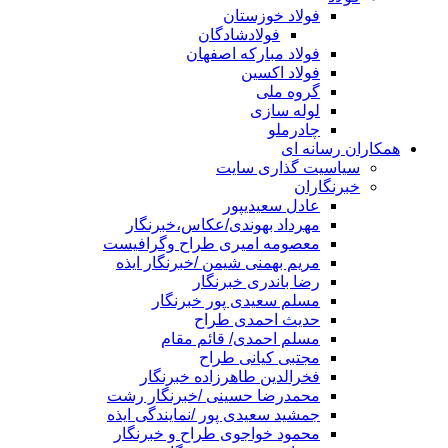
فولاد خوزستان
فولادشادگان
فولاد مبارکه اصفهان
فولاد اکسین
گروه ملی
لوله سازی
چادرملو
همکاران رسانه ای
سیاسیت گذاری سایت
خبرنگاران
عادل سعیدیپور
مهرداد بهوندی/عکاس،خبرنگار
معصومه امیری طراح وگرافیست
مریم بهمنی شیمن /خبرنگار ایذه
رضا باندری خبرنگار
مسلم سعیدی پور خبرنگار
حدیث احمدی طراح
مسلم احمدی/ قائم مقام
مجتبی کیانی طراح
فخرالدین طاهرزاده خبرنگار
محمدرضا حسینی /خبرنگار رشت
جمشید سعیدی پور /نمایندگی ایذه
محمود خواجوی طراح و خبرنگار