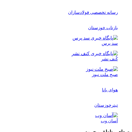
رسانه تخصصی فولادسازان
بازتاب خوزستان
سد پرس
کُنف نشر
صبح ملت نیوز
هوای بانا
تیترخوزستان
آسان وب