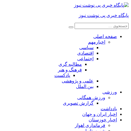
پایگاه خبری پی نوشت نیوز
صفحه اصلی
اخبارمهم
سیاسی
اقتصادی
اجتماعی
مطالبه گری
فرهنگ و هنر
پادکست
علمی و پژوهشی
بین الملل
ورزشی
ورزش همگانی
گزارش تصویری
یادداشت
اخبار ایران و جهان
اخبار خوزستان
فرمانداری اهواز
شهرستانها