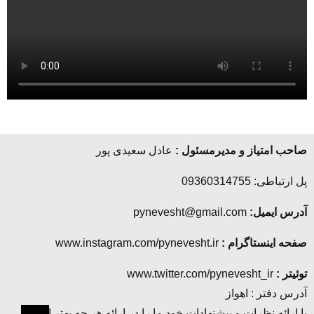
صاحب امتیاز و مدیرمسئول :
عادل سعیدی پور
پل ارتباطی: 09360314755
آدرس ایمیل:
pynevesht@gmail.com
صفحه اینستاگرام :
www.instagram.com/pynevesht.ir
توئیتر :
www.twitter.com/pynevesht_ir
آدرس دفتر : اهواز
با ارائه نظرات و پیشنهادات خود ما را در ارائه هر چه بهتر این