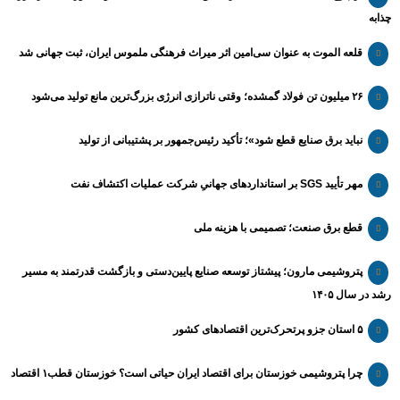
چذابه
قلعه الموت به عنوان سی‌امین اثر میراث‌ فرهنگی ملموس ایران، ثبت جهانی شد
۲۶ میلیون تن فولاد گمشده؛ وقتی ناترازی انرژی بزرگ‌ترین مانع تولید می‌شود
نباید برق صنایع قطع شود»؛ تأکید رئیس‌جمهور بر پشتیبانی از تولید
مهر تأیید SGS بر استانداردهای جهانیِ شرکت عملیات اکتشاف نفت
قطع برق صنعت؛ تصمیمی با هزینه ملی
پتروشیمی مارون؛ پیشتاز توسعه صنایع پایین‌دستی و بازگشت قدرتمند به مسیر
رشد در سال ۱۴۰۵
۵ استان جزو پرتحرک‌ترین اقتصاد‌های کشور
چرا پتروشیمی خوزستان برای اقتصاد ایران حیاتی است؟ خوزستان قطب۱ اقتصاد