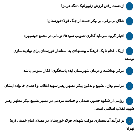
از دست رفتن ارزش ژئوپولتیک تنگه هرمز!
شلاق‌ بی‌برقی، بر پیکر خسته‌ از جنگ فولادخوزستان؛
اخبار گروه سرمایه گذاری تصویب سود ۶۵ تومانی در مجمع «وسپهر»
از یک اقدام تا یک فرهنگ، پیشنهادی به استاندار خوزستان برای نهادینه‌سازی
توسعه
مرکز بهداشت و درمان شهرستان ایذه پاسخگوی افکار عمومی باشد
مراسم وداع، تشییع و تدفین پیکر مطهر رهبر شهید انقلاب و اعضای خانواده ایشان
روایتی از شکوه حضور، همدلی و حماسه مردمی در مسیر تشییع پیکر مطهر رهبر
شهید انقلاب اسلامی است.
بر فرآیند آماده‌سازی موکب شهدای فولاد خوزستان در مصلای امام خمینی (ره)
تهران