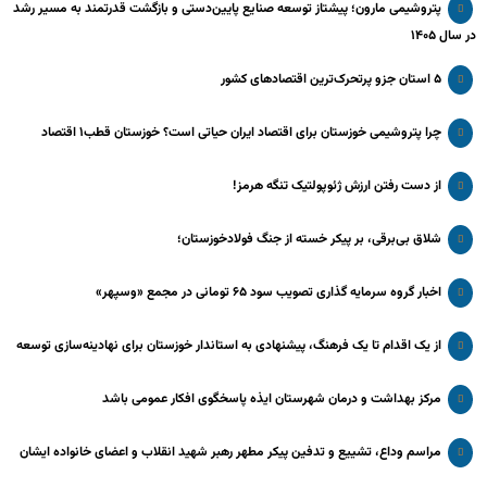
پتروشیمی مارون؛ پیشتاز توسعه صنایع پایین‌دستی و بازگشت قدرتمند به مسیر رشد
در سال ۱۴۰۵
۵ استان جزو پرتحرک‌ترین اقتصاد‌های کشور
چرا پتروشیمی خوزستان برای اقتصاد ایران حیاتی است؟ خوزستان قطب۱ اقتصاد
از دست رفتن ارزش ژئوپولتیک تنگه هرمز!
شلاق‌ بی‌برقی، بر پیکر خسته‌ از جنگ فولادخوزستان؛
اخبار گروه سرمایه گذاری تصویب سود ۶۵ تومانی در مجمع «وسپهر»
از یک اقدام تا یک فرهنگ، پیشنهادی به استاندار خوزستان برای نهادینه‌سازی توسعه
مرکز بهداشت و درمان شهرستان ایذه پاسخگوی افکار عمومی باشد
مراسم وداع، تشییع و تدفین پیکر مطهر رهبر شهید انقلاب و اعضای خانواده ایشان