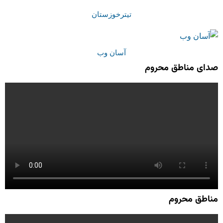
تیترخوزستان
آسان وب
صدای مناطق محروم
مناطق محروم