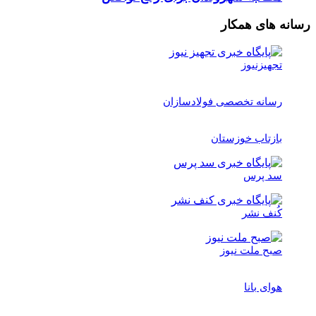
 های همکار
تجهیزنیوز
رسانه تخصصی فولادسازان
بازتاب خوزستان
سد پرس
کُنف نشر
صبح ملت نیوز
هوای بانا