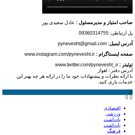
متیاز و مدیرمسئول :
عادل سعیدی پور
09360314755
یمیل:
pynevesht@gmail.com
ینستاگرام :
www.instagram.com/pynevesht.ir
www.twitter.com/pynevesht_ir
فتر : اهواز
ه نظرات و پیشنهادات خود ما را در ارائه هر چه بهتر این
یاری کنید.
اقتصادی
ورزشی
یادداشت
یادداشت
فرهنگ