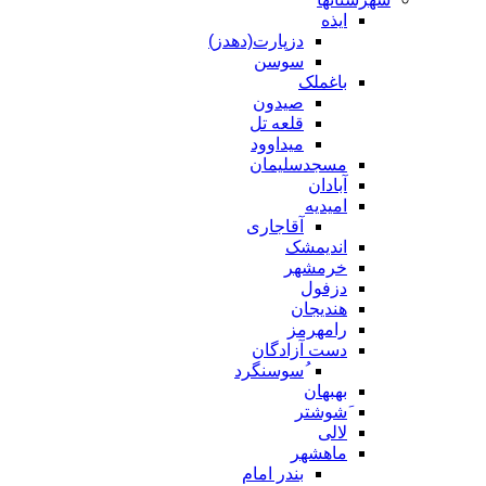
ایذه
دزپارت(دهدز)
سوسن
باغملک
صیدون
قلعه تل
میداوود
مسجدسلیمان
آبادان
امیدیه
آقاجاری
اندیمشک
خرمشهر
دزفول
هندیجان
رامهرمز
دست آزادگان
ُسوسنگرد
بهبهان
َشوشتر
لالی
ماهشهر
بندر امام