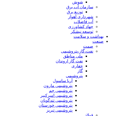
شوش
سازمان آب برق
توزیع برق
شهرداری اهواز
آب فاضلاب
جهاد کشاورزی
توسعه نیشکر
بهداشت و سلامت
صنعت
صمت
نفت،گاز،پتروشیمی
ملی مناطق
نفت گاز اروندان
حفاری
گاز
پتروشیمی
آریا ساسول
پتروشیمی مارون
پتروشیمی جم
پتروشیمی امیرکبیر
پتروشیمی تندگویان
پتروشیمی خوزستان
پتروشیمی تبریز
فولاد