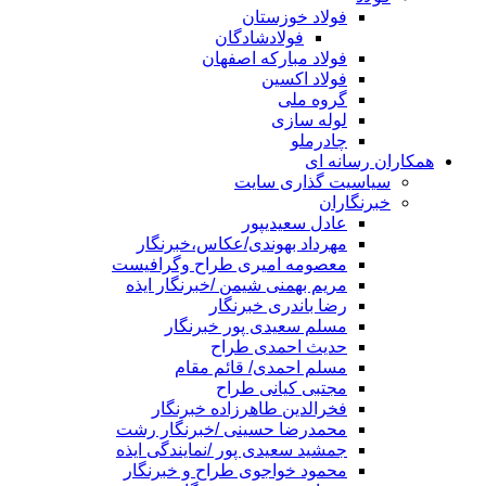
فولاد خوزستان
فولادشادگان
فولاد مبارکه اصفهان
فولاد اکسین
گروه ملی
لوله سازی
چادرملو
همکاران رسانه ای
سیاسیت گذاری سایت
خبرنگاران
عادل سعیدیپور
مهرداد بهوندی/عکاس،خبرنگار
معصومه امیری طراح وگرافیست
مریم بهمنی شیمن /خبرنگار ایذه
رضا باندری خبرنگار
مسلم سعیدی پور خبرنگار
حدیث احمدی طراح
مسلم احمدی/ قائم مقام
مجتبی کیانی طراح
فخرالدین طاهرزاده خبرنگار
محمدرضا حسینی /خبرنگار رشت
جمشید سعیدی پور /نمایندگی ایذه
محمود خواجوی طراح و خبرنگار