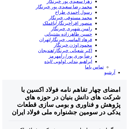
زهرا سعیدی پور خبرنگار
محمد رضا سعیدی پور خبرنگار
رسول احمدی طراح
محمد مستوفی خبرنگار
منصور افراخبرنگار/باغملک
رامین شهپری خبرنگار
حسین طاهرزاده پشتیبانی
فرهاد الماسی خبرنگار/تهران
محمود اوژن خبرنگار
اکبر شعبانی خبرنگار/هندیجان
رضا بوری پور/ رامهرمز
ابراهیم بندانی لولویی /ایذه
تماس باما
آرشیو
ضای چهار تفاهم نامه فولاد اکسین با
کت های دانش بنیان در حوزه های
وهش و فناوری و بومی سازی قطعات
کی در سومین جشنواره ملی فولاد ایران