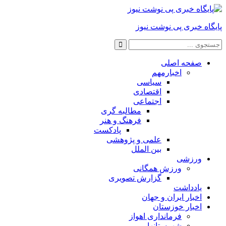
 خبری پی نوشت نیوز
صفحه اصلی
اخبارمهم
سیاسی
اقتصادی
اجتماعی
مطالبه گری
فرهنگ و هنر
پادکست
علمی و پژوهشی
بین الملل
ورزشی
ورزش همگانی
گزارش تصویری
یادداشت
اخبار ایران و جهان
اخبار خوزستان
فرمانداری اهواز
شهرستانها