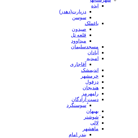
ایذه
دزپارت(دهدز)
سوسن
باغملک
صیدون
قلعه تل
میداوود
مسجدسلیمان
آبادان
امیدیه
آقاجاری
اندیمشک
خرمشهر
دزفول
هندیجان
رامهرمز
دست آزادگان
ُسوسنگرد
بهبهان
َشوشتر
لالی
ماهشهر
بندر امام