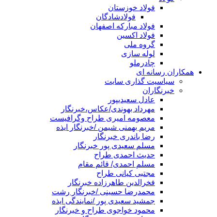
فولاد خوزستان
فولادشادگان
فولاد مبارکه اصفهان
فولاد اکسین
گروه ملی
لوله سازی
چادرملو
همکاران رسانه ای
سیاسیت گذاری سایت
خبرنگاران
عادل سعیدیپور
مهرداد بهوندی/عکاس،خبرنگار
معصومه امیری طراح وگرافیست
مریم بهمنی شیمن /خبرنگار ایذه
رضا باندری خبرنگار
مسلم سعیدی پور خبرنگار
حدیث احمدی طراح
مسلم احمدی/ قائم مقام
مجتبی کیانی طراح
فخرالدین طاهرزاده خبرنگار
محمدرضا حسینی /خبرنگار رشت
جمشید سعیدی پور /نمایندگی ایذه
محمود خواجوی طراح و خبرنگار