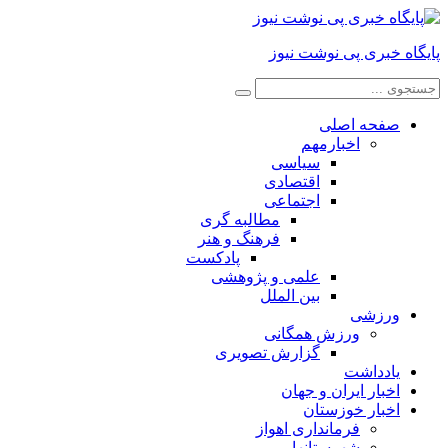
پایگاه خبری پی نوشت نیوز
صفحه اصلی
اخبارمهم
سیاسی
اقتصادی
اجتماعی
مطالبه گری
فرهنگ و هنر
پادکست
علمی و پژوهشی
بین الملل
ورزشی
ورزش همگانی
گزارش تصویری
یادداشت
اخبار ایران و جهان
اخبار خوزستان
فرمانداری اهواز
شهرستانها