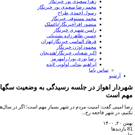
زهرا سعیدی پور خبرنگار
محمد رضا سعیدی پور خبرنگار
رسول احمدی طراح
محمد مستوفی خبرنگار
منصور افراخبرنگار/باغملک
رامین شهپری خبرنگار
حسین طاهرزاده پشتیبانی
فرهاد الماسی خبرنگار/تهران
محمود اوژن خبرنگار
اکبر شعبانی خبرنگار/هندیجان
رضا بوری پور/ رامهرمز
ابراهیم بندانی لولویی /ایذه
تماس باما
آرشیو
شهردار اهواز در جلسه رسیدگی به وضعیت سگهای 
مهم است
رضا امینی گفت: امنیت مردم در شهر بسیار مهم است؛ اگر در سال‌های
نکنیم، در شهر فاجعه رخ...
بهمن ۲۰, ۱۴۰۰
81 بازدیدها
چاپ