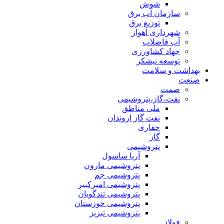
شوش
سازمان آب برق
توزیع برق
شهرداری اهواز
آب فاضلاب
جهاد کشاورزی
توسعه نیشکر
بهداشت و سلامت
صنعت
صمت
نفت،گاز،پتروشیمی
ملی مناطق
نفت گاز اروندان
حفاری
گاز
پتروشیمی
آریا ساسول
پتروشیمی مارون
پتروشیمی جم
پتروشیمی امیرکبیر
پتروشیمی تندگویان
پتروشیمی خوزستان
پتروشیمی تبریز
فولاد