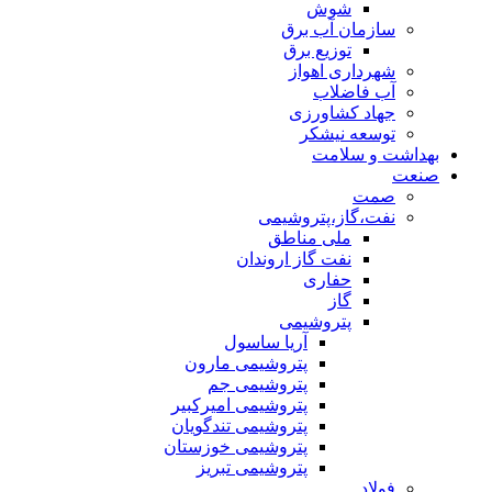
شوش
سازمان آب برق
توزیع برق
شهرداری اهواز
آب فاضلاب
جهاد کشاورزی
توسعه نیشکر
بهداشت و سلامت
صنعت
صمت
نفت،گاز،پتروشیمی
ملی مناطق
نفت گاز اروندان
حفاری
گاز
پتروشیمی
آریا ساسول
پتروشیمی مارون
پتروشیمی جم
پتروشیمی امیرکبیر
پتروشیمی تندگویان
پتروشیمی خوزستان
پتروشیمی تبریز
فولاد