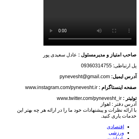
صاحب امتیاز و مدیرمسئول :
عادل سعیدی پور
پل ارتباطی: 09360314755
آدرس ایمیل:
pynevesht@gmail.com
صفحه اینستاگرام :
www.instagram.com/pynevesht.ir
توئیتر :
www.twitter.com/pynevesht_ir
آدرس دفتر : اهواز
با ارائه نظرات و پیشنهادات خود ما را در ارائه هر چه بهتر این
خدمات یاری کنید.
اقتصادی
ورزشی
یادداشت