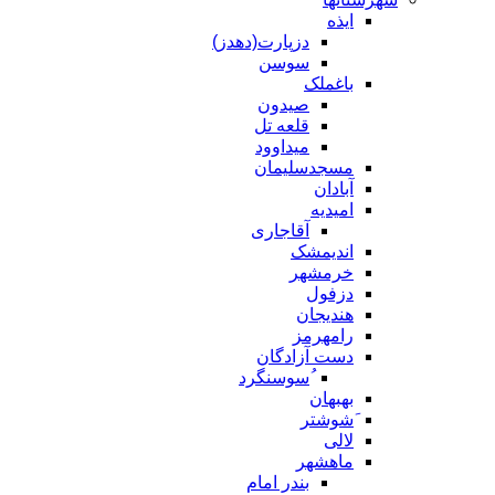
ایذه
دزپارت(دهدز)
سوسن
باغملک
صیدون
قلعه تل
میداوود
مسجدسلیمان
آبادان
امیدیه
آقاجاری
اندیمشک
خرمشهر
دزفول
هندیجان
رامهرمز
دست آزادگان
ُسوسنگرد
بهبهان
َشوشتر
لالی
ماهشهر
بندر امام