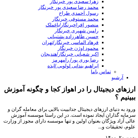
زهرا سعیدی پور خبرنگار
محمد رضا سعیدی پور خبرنگار
رسول احمدی طراح
محمد مستوفی خبرنگار
منصور افراخبرنگار/باغملک
رامین شهپری خبرنگار
حسین طاهرزاده پشتیبانی
فرهاد الماسی خبرنگار/تهران
محمود اوژن خبرنگار
اکبر شعبانی خبرنگار/هندیجان
رضا بوری پور/ رامهرمز
ابراهیم بندانی لولویی /ایذه
تماس باما
آرشیو
ارزهای دیجیتال را در اهواز کجا و چگونه آموزش
ببینیم ؟
ورود به دنیای ارزهای دیجیتال جذابییت بالایی برای معامله گران و
سرمایه گذاران ایجاد نموده است. در این راستا موسسه آموزش
عالی آزاد ویژگان بعنوان اولین و تنها موسسه دارای مجوز از وزارت
علوم، تحقیقات و...
بهمن ۲۰, ۱۴۰۰