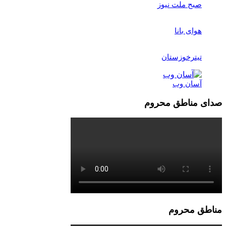
صبح ملت نیوز
هوای بانا
تیترخوزستان
آسان وب
صدای مناطق محروم
مناطق محروم