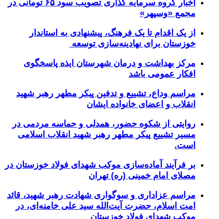
اخبار گروه سرمایه گذاری تصویب سود ۶۵ تومانی در
مجمع «وسپهر»
از یک اقدام تا یک فرهنگ، پیشنهادی به استاندار
خوزستان برای نهادینه‌سازی توسعه
مرکز بهداشت و درمان شهرستان ایذه پاسخگوی
افکار عمومی باشد
مراسم وداع، تشییع و تدفین پیکر مطهر رهبر شهید
انقلاب و اعضای خانواده ایشان
روایتی از شکوه حضور، همدلی و حماسه مردمی در
مسیر تشییع پیکر مطهر رهبر شهید انقلاب اسلامی
است.
بر فرآیند آماده‌سازی موکب شهدای فولاد خوزستان در
مصلای امام خمینی (ره) تهران
مراسم عزاداری و سوگواری شهادت رهبر شهید، قائد
امت اسلام، حضرت آیت‌الله سید علی خامنه‌ای، در
موکب شهدای فولاد خوزستان