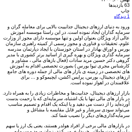
63 بازدیدها
چاپ
1 دیدگاه
ورود به دنیای ارزهای دیجیتال جذابییت بالایی برای معامله گران و
سرمایه گذاران ایجاد نموده است. در این راستا موسسه آموزش
عالی آزاد ویژگان بعنوان اولین و تنها موسسه دارای مجوز از وزارت
علوم، تحقیقات و فناوری و مجوز رسمی از کمیته راهبری سازمان
بورس و اوراق بهادار در استان خوزستان با ایجاد دپارتمان مدرسه
سرمایه گذاری ویژگان و بهره گیری از اساتید برتر کشوری با مدیر
گروهی دکتر حسین مرید سادات (فعال بازهای مالی ، مشاور و
کارشناس مجری تیوا بورس ) بصورت تخصصی اقدام به آموزش
های تخصصی در زمینه ی بازار های مالی از جمله دوره های جامع
ارزهای دیجیتال، بورس، پرایس اکشن، ایچیموکو و … برای
علاقمندان در اهواز نموده است.
بازار ارزهای دیجیتال، جذابیت‌ها و مخاطرات زیادی را به همراه دارد.
در بازار های مالی تنها با یک اشتباه، سرمایه‌ای که با زحمت بدست
آورده‌اید را از دست می دهید و یا اینکه یک اقدام و تصمیم مناسب
می‌تواند سودی سرشار و غیر قابل مقایسه با مشاغل و
سرمایه‌گذاری‌های دیگر را نصیب شما کند.
در بازارهای مالی برخی از افراد هولدر هستند، یعنی یک ارز یا سهم
را برای مدت طولانی خریداری می کنند، زمان ورود و سرمایه