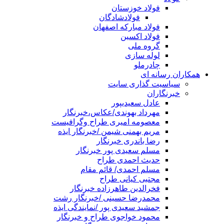
فولاد خوزستان
فولادشادگان
فولاد مبارکه اصفهان
فولاد اکسین
گروه ملی
لوله سازی
چادرملو
همکاران رسانه ای
سیاسیت گذاری سایت
خبرنگاران
عادل سعیدیپور
مهرداد بهوندی/عکاس،خبرنگار
معصومه امیری طراح وگرافیست
مریم بهمنی شیمن /خبرنگار ایذه
رضا باندری خبرنگار
مسلم سعیدی پور خبرنگار
حدیث احمدی طراح
مسلم احمدی/ قائم مقام
مجتبی کیانی طراح
فخرالدین طاهرزاده خبرنگار
محمدرضا حسینی /خبرنگار رشت
جمشید سعیدی پور /نمایندگی ایذه
محمود خواجوی طراح و خبرنگار