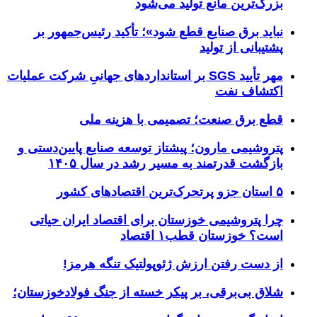
بزرگ‌ترین مانع تولید می‌شود
نباید برق صنایع قطع شود»؛ تأکید رئیس‌جمهور بر
پشتیبانی از تولید
مهر تأیید SGS بر استانداردهای جهانیِ شرکت عملیات
اکتشاف نفت
قطع برق صنعت؛ تصمیمی با هزینه ملی
پتروشیمی مارون؛ پیشتاز توسعه صنایع پایین‌دستی و
بازگشت قدرتمند به مسیر رشد در سال ۱۴۰۵
۵ استان جزو پرتحرک‌ترین اقتصاد‌های کشور
چرا پتروشیمی خوزستان برای اقتصاد ایران حیاتی
است؟ خوزستان قطب۱ اقتصاد
از دست رفتن ارزش ژئوپولتیک تنگه هرمز!
شلاق‌ بی‌برقی، بر پیکر خسته‌ از جنگ فولادخوزستان؛