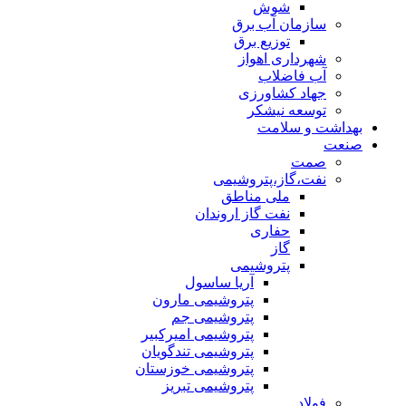
شوش
سازمان آب برق
توزیع برق
شهرداری اهواز
آب فاضلاب
جهاد کشاورزی
توسعه نیشکر
بهداشت و سلامت
صنعت
صمت
نفت،گاز،پتروشیمی
ملی مناطق
نفت گاز اروندان
حفاری
گاز
پتروشیمی
آریا ساسول
پتروشیمی مارون
پتروشیمی جم
پتروشیمی امیرکبیر
پتروشیمی تندگویان
پتروشیمی خوزستان
پتروشیمی تبریز
فولاد