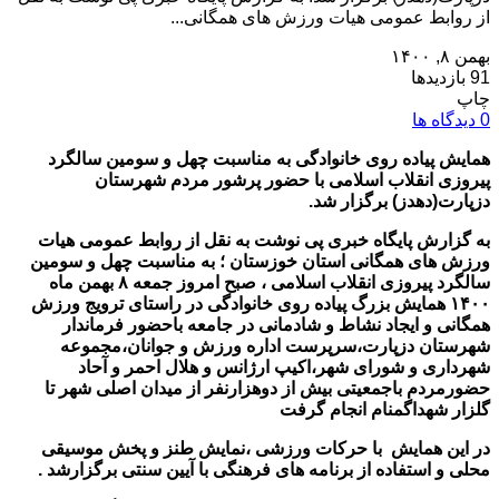
از روابط عمومی هیات ورزش های همگانی...
بهمن ۸, ۱۴۰۰
91 بازدیدها
چاپ
0 دیدگاه ها
همایش پیاده روی خانوادگی به مناسبت چهل و سومین سالگرد
پیروزی انقلاب اسلامی با حضور پرشور مردم شهرستان
دزپارت(دهدز) برگزار شد.
به گزارش پایگاه خبری پی نوشت به نقل از روابط عمومی هیات
ورزش های همگانی استان خوزستان ؛ به مناسبت چهل و سومین
سالگرد پیروزی انقلاب اسلامی ، صبح امروز جمعه ۸ بهمن ماه
۱۴۰۰ همایش بزرگ پیاده روی خانوادگی در راستای ترویج ورزش
همگانی و ایجاد نشاط و شادمانی در جامعه باحضور فرماندار
شهرستان دزپارت،سرپرست اداره ورزش و جوانان،مجموعه
شهرداری و شورای شهر،اکیپ ارژانس و هلال احمر و آحاد
حضورمردم باجمعیتی بیش از دوهزارنفر از میدان اصلی شهر تا
گلزار شهداگمنام انجام گرفت
در این همایش با حرکات ورزشی ،نمایش طنز و پخش موسیقی
محلی و استفاده از برنامه های فرهنگی با آیین سنتی برگزارشد .