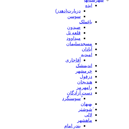
ایذه
دزپارت(دهدز)
سوسن
باغملک
صیدون
قلعه تل
میداوود
مسجدسلیمان
آبادان
امیدیه
آقاجاری
اندیمشک
خرمشهر
دزفول
هندیجان
رامهرمز
دست آزادگان
ُسوسنگرد
بهبهان
َشوشتر
لالی
ماهشهر
بندر امام