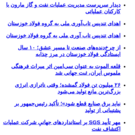
دیدار سرپرست مدیریت عملیات نفت و گاز مارون با
کارکنان عملیاتی
اهدای تندیس تاب‌آوری ملی به گروه فولاد خوزستان
اهدای تندیس تاب آوری ملی به گروه فولاد خوزستان
از چرخ‌دنده‌های صنعت تا مسیر عشق؛ ۱۰ سال
ایستادگی فولاد خوزستان در مرز چذابه
قلعه الموت به عنوان سی‌امین اثر میراث‌ فرهنگی
ملموس ایران، ثبت جهانی شد
۲۶ میلیون تن فولاد گمشده؛ وقتی ناترازی انرژی
بزرگ‌ترین مانع تولید می‌شود
نباید برق صنایع قطع شود»؛ تأکید رئیس‌جمهور بر
پشتیبانی از تولید
مهر تأیید SGS بر استانداردهای جهانیِ شرکت عملیات
اکتشاف نفت