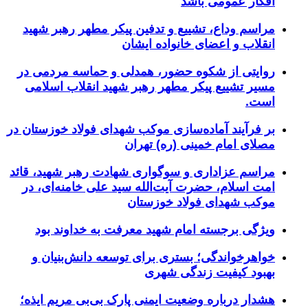
افکار عمومی باشد
مراسم وداع، تشییع و تدفین پیکر مطهر رهبر شهید
انقلاب و اعضای خانواده ایشان
روایتی از شکوه حضور، همدلی و حماسه مردمی در
مسیر تشییع پیکر مطهر رهبر شهید انقلاب اسلامی
است.
بر فرآیند آماده‌سازی موکب شهدای فولاد خوزستان در
مصلای امام خمینی (ره) تهران
مراسم عزاداری و سوگواری شهادت رهبر شهید، قائد
امت اسلام، حضرت آیت‌الله سید علی خامنه‌ای، در
موکب شهدای فولاد خوزستان
ویژگی برجسته امام شهید معرفت به خداوند بود
خواهرخواندگی؛ بستری برای توسعه دانش‌بنیان و
بهبود کیفیت زندگی شهری
هشدار درباره وضعیت ایمنی پارک بی‌بی مریم ایذه؛