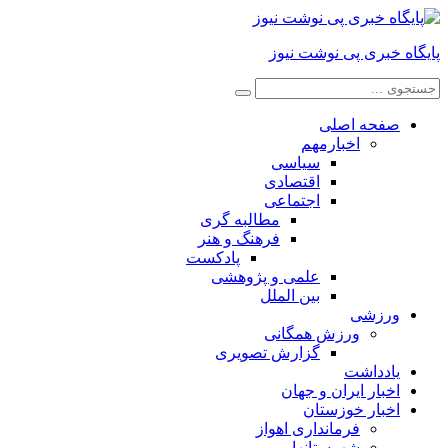
پایگاه خبری پی نوشت نیوز
صفحه اصلی
اخبارمهم
سیاسی
اقتصادی
اجتماعی
مطالبه گری
فرهنگ و هنر
پادکست
علمی و پژوهشی
بین الملل
ورزشی
ورزش همگانی
گزارش تصویری
یادداشت
اخبار ایران و جهان
اخبار خوزستان
فرمانداری اهواز
شهرستانها