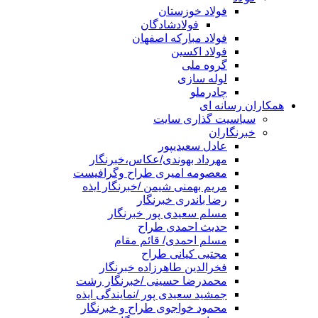
فولاد خوزستان
فولادشادگان
فولاد مبارکه اصفهان
فولاد اکسین
گروه ملی
لوله سازی
چادرملو
همکاران رسانه ای
سیاسیت گذاری سایت
خبرنگاران
عادل سعیدیپور
مهرداد بهوندی/عکاس،خبرنگار
معصومه امیری طراح وگرافیست
مریم بهمنی شیمن /خبرنگار ایذه
رضا باندری خبرنگار
مسلم سعیدی پور خبرنگار
حدیث احمدی طراح
مسلم احمدی/ قائم مقام
مجتبی کیانی طراح
فخرالدین طاهرزاده خبرنگار
محمدرضا حسینی /خبرنگار رشت
جمشید سعیدی پور /نمایندگی ایذه
محمود خواجوی طراح و خبرنگار