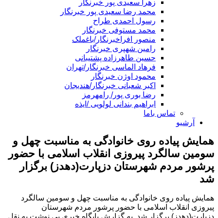
زهرا سعیدی پور خبرنگار
محمد رضا سعیدی پور خبرنگار
رسول احمدی طراح
محمد مستوفی خبرنگار
منصور افراخبرنگار/باغملک
رامین شهپری خبرنگار
حسین طاهرزاده پشتیبانی
فرهاد الماسی خبرنگار/تهران
محمود اوژن خبرنگار
اکبر شعبانی خبرنگار/هندیجان
رضا بوری پور/ رامهرمز
ابراهیم بندانی لولویی /ایذه
تماس باما
آرشیو
همایش پیاده روی خانوادگی به مناسبت چهل و
سومین سالگرد پیروزی انقلاب اسلامی با حضور
پرشور مردم شهرستان دزپارت(دهدز) برگزار
شد
همایش پیاده روی خانوادگی به مناسبت چهل و سومین سالگرد
پیروزی انقلاب اسلامی با حضور پرشور مردم شهرستان
دزپارت(دهدز) برگزار شد. به گزارش پایگاه خبری پی نوشت به نقل