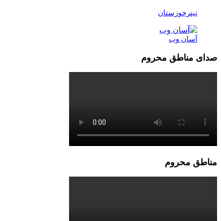
تیترخوزستان
آسان وب
صدای مناطق محروم
مناطق محروم