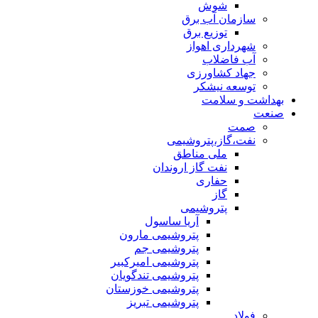
شوش
سازمان آب برق
توزیع برق
شهرداری اهواز
آب فاضلاب
جهاد کشاورزی
توسعه نیشکر
بهداشت و سلامت
صنعت
صمت
نفت،گاز،پتروشیمی
ملی مناطق
نفت گاز اروندان
حفاری
گاز
پتروشیمی
آریا ساسول
پتروشیمی مارون
پتروشیمی جم
پتروشیمی امیرکبیر
پتروشیمی تندگویان
پتروشیمی خوزستان
پتروشیمی تبریز
فولاد