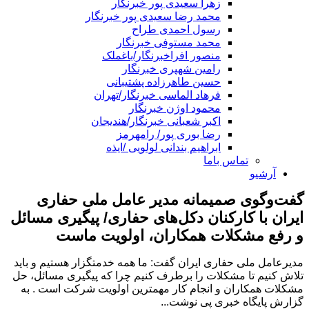
زهرا سعیدی پور خبرنگار
محمد رضا سعیدی پور خبرنگار
رسول احمدی طراح
محمد مستوفی خبرنگار
منصور افراخبرنگار/باغملک
رامین شهپری خبرنگار
حسین طاهرزاده پشتیبانی
فرهاد الماسی خبرنگار/تهران
محمود اوژن خبرنگار
اکبر شعبانی خبرنگار/هندیجان
رضا بوری پور/ رامهرمز
ابراهیم بندانی لولویی /ایذه
تماس باما
آرشیو
گفت‌وگوی صمیمانه مدیر عامل ملی حفاری
ایران با کارکنان دکل‌های حفاری/ پیگیری مسائل
و رفع مشکلات همکاران، اولویت ماست
مدیرعامل ملی حفاری ایران گفت: ما همه خدمتگزار هستیم و باید
تلاش کنیم تا مشکلات را برطرف کنیم چرا که پیگیری مسائل، حل
مشکلات همکاران و انجام کار مهمترین اولویت شرکت است . به
گزارش پایگاه خبری پی نوشت...