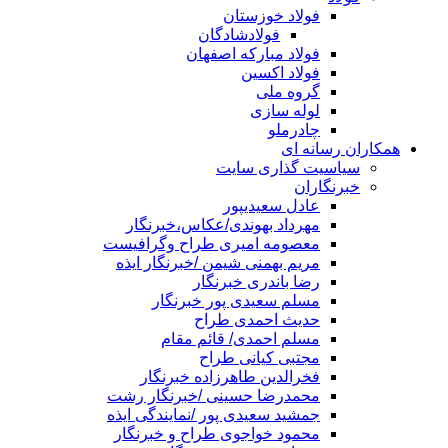
فولاد خوزستان
فولادشادگان
فولاد مبارکه اصفهان
فولاد اکسین
گروه ملی
لوله سازی
چادرملو
همکاران رسانه ای
سیاسیت گذاری سایت
خبرنگاران
عادل سعیدیپور
مهرداد بهوندی/عکاس،خبرنگار
معصومه امیری طراح وگرافیست
مریم بهمنی شیمن /خبرنگار ایذه
رضا باندری خبرنگار
مسلم سعیدی پور خبرنگار
حدیث احمدی طراح
مسلم احمدی/ قائم مقام
مجتبی کیانی طراح
فخرالدین طاهرزاده خبرنگار
محمدرضا حسینی /خبرنگار رشت
جمشید سعیدی پور /نمایندگی ایذه
محمود خواجوی طراح و خبرنگار