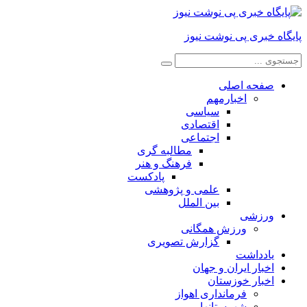
پایگاه خبری پی نوشت نیوز
صفحه اصلی
اخبارمهم
سیاسی
اقتصادی
اجتماعی
مطالبه گری
فرهنگ و هنر
پادکست
علمی و پژوهشی
بین الملل
ورزشی
ورزش همگانی
گزارش تصویری
یادداشت
اخبار ایران و جهان
اخبار خوزستان
فرمانداری اهواز
شهرستانها