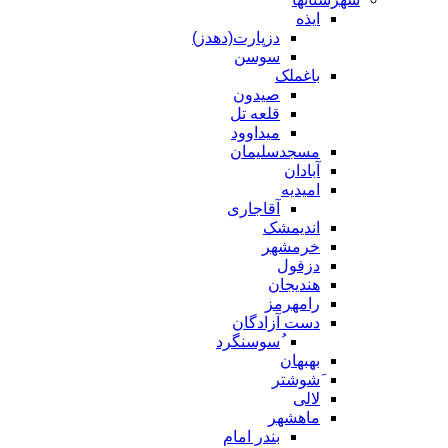
ایذه
دزپارت(دهدز)
سوسن
باغملک
صیدون
قلعه تل
میداوود
مسجدسلیمان
آبادان
امیدیه
آقاجاری
اندیمشک
خرمشهر
دزفول
هندیجان
رامهرمز
دست آزادگان
ُسوسنگرد
بهبهان
َشوشتر
لالی
ماهشهر
بندر امام