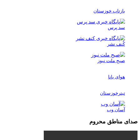
بازتاب خوزستان
سد پرس
کُنف نشر
صبح ملت نیوز
هوای بانا
تیترخوزستان
آسان وب
صدای مناطق محروم