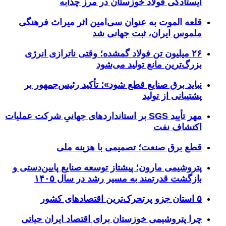
ایستادگی فولاد خوزستان در مرز چذابه
قلعه الموت به عنوان سی‌امین اثر میراث‌ فرهنگی
ملموس ایران، ثبت جهانی شد
۲۶ میلیون تن فولاد گمشده؛ وقتی ناترازی انرژی
بزرگ‌ترین مانع تولید می‌شود
نباید برق صنایع قطع شود»؛ تأکید رئیس‌جمهور بر
پشتیبانی از تولید
مهر تأیید SGS بر استانداردهای جهانیِ شرکت عملیات
اکتشاف نفت
قطع برق صنعت؛ تصمیمی با هزینه ملی
پتروشیمی مارون؛ پیشتاز توسعه صنایع پایین‌دستی و
بازگشت قدرتمند به مسیر رشد در سال ۱۴۰۵
۵ استان جزو پرتحرک‌ترین اقتصاد‌های کشور
چرا پتروشیمی خوزستان برای اقتصاد ایران حیاتی