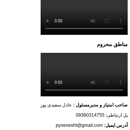
مناطق محروم
صاحب امتیاز و مدیرمسئول :
عادل سعیدی پور
پل ارتباطی: 09360314755
آدرس ایمیل:
pynevesht@gmail.com