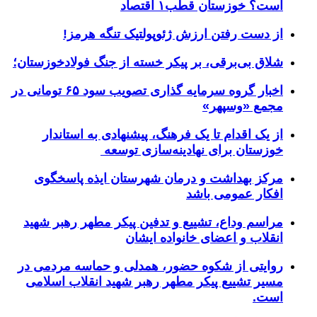
است؟ خوزستان قطب۱ اقتصاد
از دست رفتن ارزش ژئوپولتیک تنگه هرمز!
شلاق‌ بی‌برقی، بر پیکر خسته‌ از جنگ فولادخوزستان؛
اخبار گروه سرمایه گذاری تصویب سود ۶۵ تومانی در
مجمع «وسپهر»
از یک اقدام تا یک فرهنگ، پیشنهادی به استاندار
خوزستان برای نهادینه‌سازی توسعه
مرکز بهداشت و درمان شهرستان ایذه پاسخگوی
افکار عمومی باشد
مراسم وداع، تشییع و تدفین پیکر مطهر رهبر شهید
انقلاب و اعضای خانواده ایشان
روایتی از شکوه حضور، همدلی و حماسه مردمی در
مسیر تشییع پیکر مطهر رهبر شهید انقلاب اسلامی
است.