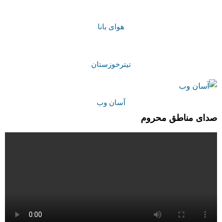
هوای بانا
تیترخوزستان
آسان وب
صدای مناطق محروم