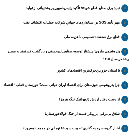
نباید برق صنایع قطع شود»؛ تأکید رئیس‌جمهور بر پشتیبانی از تولید
مهر تأیید SGS بر استانداردهای جهانیِ شرکت عملیات اکتشاف نفت
قطع برق صنعت؛ تصمیمی با هزینه ملی
پتروشیمی مارون؛ پیشتاز توسعه صنایع پایین‌دستی و بازگشت قدرتمند به مسیر
رشد در سال ۱۴۰۵
۵ استان جزو پرتحرک‌ترین اقتصاد‌های کشور
چرا پتروشیمی خوزستان برای اقتصاد ایران حیاتی است؟ خوزستان قطب۱ اقتصاد
از دست رفتن ارزش ژئوپولتیک تنگه هرمز!
شلاق‌ بی‌برقی، بر پیکر خسته‌ از جنگ فولادخوزستان؛
اخبار گروه سرمایه گذاری تصویب سود ۶۵ تومانی در مجمع «وسپهر»