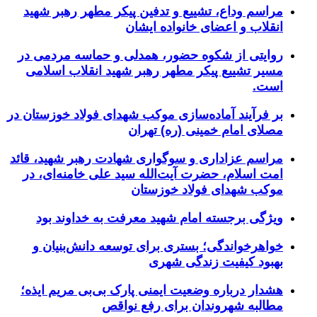
مراسم وداع، تشییع و تدفین پیکر مطهر رهبر شهید
انقلاب و اعضای خانواده ایشان
روایتی از شکوه حضور، همدلی و حماسه مردمی در
مسیر تشییع پیکر مطهر رهبر شهید انقلاب اسلامی
است.
بر فرآیند آماده‌سازی موکب شهدای فولاد خوزستان در
مصلای امام خمینی (ره) تهران
مراسم عزاداری و سوگواری شهادت رهبر شهید، قائد
امت اسلام، حضرت آیت‌الله سید علی خامنه‌ای، در
موکب شهدای فولاد خوزستان
ویژگی برجسته امام شهید معرفت به خداوند بود
خواهرخواندگی؛ بستری برای توسعه دانش‌بنیان و
بهبود کیفیت زندگی شهری
هشدار درباره وضعیت ایمنی پارک بی‌بی مریم ایذه؛
مطالبه شهروندان برای رفع نواقص