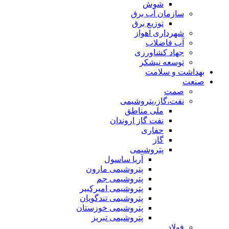
شوش
سازمان آب برق
توزیع برق
شهرداری اهواز
آب فاضلاب
جهاد کشاورزی
توسعه نیشکر
بهداشت و سلامت
صنعت
صمت
نفت،گاز،پتروشیمی
ملی مناطق
نفت گاز اروندان
حفاری
گاز
پتروشیمی
آریا ساسول
پتروشیمی مارون
پتروشیمی جم
پتروشیمی امیرکبیر
پتروشیمی تندگویان
پتروشیمی خوزستان
پتروشیمی تبریز
فولاد