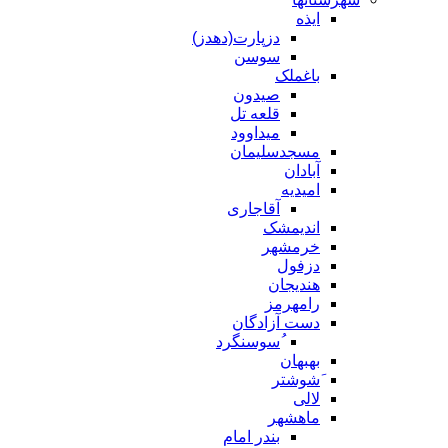
ایذه
دزپارت(دهدز)
سوسن
باغملک
صیدون
قلعه تل
میداوود
مسجدسلیمان
آبادان
امیدیه
آقاجاری
اندیمشک
خرمشهر
دزفول
هندیجان
رامهرمز
دست آزادگان
ُسوسنگرد
بهبهان
َشوشتر
لالی
ماهشهر
بندر امام