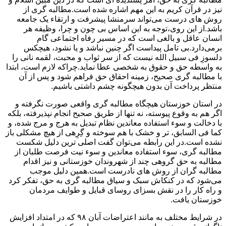
نیز در قرآن کریم به این مهم اشاره شده است.مطالبه گری از
روش های درست می‌تواند سرمنشا پیشرفت و ارتقاء یک جامعه
باشد.از این روی،توجه به این اساس بی چون و چرا، وظیفه هر
انسان عاقل و بالغی است که در مسیر رفاه اجتماعی گام
برمی‌دارد.بی تامل پیداست اگر چنین نباشد و یا نشود، هیچکس
دلسوزِ فی سبیل الله نیست که از سر ثواب و محبت، لقمه نانی را
به واسطه حق و حقوق به شخصی عطا نماید.چراکه لازم است، ابتدا
با مطالبه گری صحیح، زمینه احقاق حق فراهم شود و پس از آن
منتظر پرداخت آن بدون هیچگونه چشم داشتی باشیم.
در استان خوزستان هیچگاه مطالبه گری واقعی صورت نگرفته و
اگر هم به وقوع پیوسته، نه تنها از طریق صحیح انجام نپذیرفته، بلکه
با دخالت و سوء استفاده معاندین نظام تبدیل به هرج و مرج شده، و
کما فی السابق، تر و خشک با هم سوخته و گِرِهی از هیچ مشکلی باز
نشده است.در این رابطه می‌توان گفت اصلی ترین دلیل شکست
مطالبه گری، سوء استفاده معاندین و سوء نیت فرصت طلبان از
مطالبه به حق گروهی چند از شهروندان خوزستانی و نیز اقدام
مطالبه گران از روش های نادرست است.همین دلیل موجب
می‌شود که در کنکاش سبک و سیاق مطالبه گری به حق، تفکر کرد
و راه کار را در نقش بسزای روسای قبایل و طوایف مردمان
خوزستان یافت.
در شرایط مختلف به مانند اعتراضات آبان ۹۸ که در امتداد افزایش