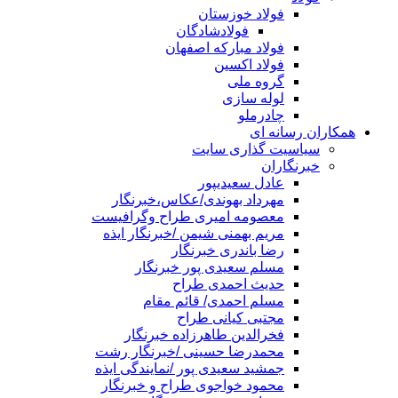
فولاد خوزستان
فولادشادگان
فولاد مبارکه اصفهان
فولاد اکسین
گروه ملی
لوله سازی
چادرملو
همکاران رسانه ای
سیاسیت گذاری سایت
خبرنگاران
عادل سعیدیپور
مهرداد بهوندی/عکاس،خبرنگار
معصومه امیری طراح وگرافیست
مریم بهمنی شیمن /خبرنگار ایذه
رضا باندری خبرنگار
مسلم سعیدی پور خبرنگار
حدیث احمدی طراح
مسلم احمدی/ قائم مقام
مجتبی کیانی طراح
فخرالدین طاهرزاده خبرنگار
محمدرضا حسینی /خبرنگار رشت
جمشید سعیدی پور /نمایندگی ایذه
محمود خواجوی طراح و خبرنگار