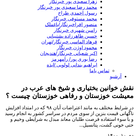
زهرا سعیدی پور خبرنگار
محمد رضا سعیدی پور خبرنگار
رسول احمدی طراح
محمد مستوفی خبرنگار
منصور افراخبرنگار/باغملک
رامین شهپری خبرنگار
حسین طاهرزاده پشتیبانی
فرهاد الماسی خبرنگار/تهران
محمود اوژن خبرنگار
اکبر شعبانی خبرنگار/هندیجان
رضا بوری پور/ رامهرمز
ابراهیم بندانی لولویی /ایذه
تماس باما
آرشیو
نقش خوانین بختیاری و شیخ های عرب در
معیشت خوزستان و رفاهی خوزستان چیست ؟
در شرایط مختلف به مانند اعتراضات آبان ۹۸ که در امتداد افزایش
ناگهانی قیمت بنزین از سوی مردم در سراسر کشور به انجام رسید
و با سوء استفاده فرصت طلبان معاند مبدل به شرایطی وخیم و
حتی خونی گشت، پتانسیل...
دی ۱۰, ۱۴۰۰