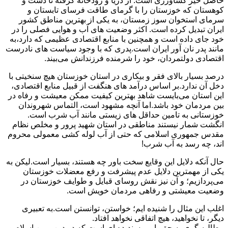
حاصل خیز کشاورزی است. از دریا و رودخانه گرفته تا دشت و
کوهستان که خوزستان را با گرمای طاقت فرسای تابستان و
سرمای استخوان سوز زمستان، به یکی از بهترین مناطق کشور
ایران تبدیل کرده است. اکثر وضعیت های آب و هوایی فصلی را در
خود جای داده است و همچنین با منابع اقتصادی عظیمی که دارد،به
مانند پدر نان آور ایران است.پدری که با وجود سیاست های نادرست
اقتصادی دولتمردان، خود را شرمنده فرزندانش می‌بیند.
درصد بسیار بالای فقر و بیکاری در استان خوزستان هیچ سنخیتی با
دخل آن ندارد.بر اساس درآمد های هنگفت از قبیل منابع اقتصادی،
این استان می‌بایست شاهد بهترین کیفیت ممکن معیشت و رفاه در
بین مردمان خود باشد.اما آنچه مشهود است، التماس شهروندان
خوزستانی به تامین حداقل های زیستی مانند آب شرب است.
انگشت شمار نیستند مناطقی در استان شهید پرور و مخلص نظام
مقدس جمهوری اسلامی که حتی از آب لوله کشی معمولی محروم
اند، چه رسد به آب شرب!
حال آنکه دلایل این وقایع سخت باور چه هستند، بسیار است.لیکن به
یکی از مهمترین دلایل عدم پیشرفت و رفع معضلات خوزستان
می‌پردازیم؛ و آن نیز نقش روسای قبایل و طوایف خوزستان در
وضعیت معیشتی و رفاهی مردمان خویش است.
اغلب این مثال را شنیده ایم؛ خواستن، توانستن است.به تعبیری
دیگر، تا نخواهید، هیچ اتفاقی نخواهد افتاد.
مطالبه گری به حق، امر پسندیده ای است که در دین مبین اسلام و