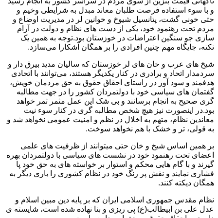
ناگهانی قیمت بنزین از سوی مردم در سراسر کشور به انجام رسید
و با سوء استفاده فرصت طلبان معاند مبدل به شرایطی وخیم و
حتی خونی گشت، پتانسیل شیوخ و خوانین لر در مدیریت اوضاع و
مردم تحت رهنمود خود، یکی از دست های نظام و دولت در آرام
سازی جو سنگین اعتراضات در خوزستان بود.توجه به همین یک
نکته، جایگاه مهم چنین افرادی را بر همگان آشکارا می‌سازد.
شیخ های عرب و خان های لر خوزستان که سالیان مدید بیرق دار و
سردمدار اتحاد و برادری در کنار یکدیگر هستند، می‌توانند با اتحادی
هدفمند و سود آور در راستای احقاق حقوق به حق مردمان خویش،
گفتمان های سیاسی خود با دولتمردان کشور را در جهت مطالبه
گری صحیح به انجام برسانند و بی شک این عمل مثمر ثمر خواهد
بود.در اینصورت نیز هیچ شخص مطالبه گری در کنار سوء نیت
معاندین نظام، متهم به اخلال در نظم و امنیت عمومی نخواهد شد و
به قولی، تر و خشک با هم نخواهد سوخت.
بر همین اساس شیخ و خان حتی میتوانند از ظرفیت های علمی
اعضای تحت رهنمود خود در نشست های سیاسی با دولتمردان بهره
گیرند و با گام هایی محکم و استوار بر خواسته های به حق خود پا
فشاری نمایند و نقش پر رنگ خود در نظام کشوری را باری دیگر به
همگان دیکته کنند.
نظام مقدس جمهوری اسلامی ایران که بر پایه دین مبین اسلام و
عدل علی بن ابیطالب(ع) پی ریزی و بنا نهاده شده است، شایسته ی