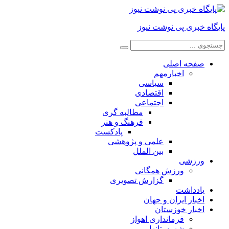
پایگاه خبری پی نوشت نیوز
صفحه اصلی
اخبارمهم
سیاسی
اقتصادی
اجتماعی
مطالبه گری
فرهنگ و هنر
پادکست
علمی و پژوهشی
بین الملل
ورزشی
ورزش همگانی
گزارش تصویری
یادداشت
اخبار ایران و جهان
اخبار خوزستان
فرمانداری اهواز
شهرستانها