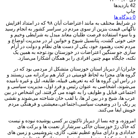
42 بازدیدها
چاپ
0 دیدگاه ها
در شرایط مختلف به مانند اعتراضات آبان ۹۸ که در امتداد افزایش
ناگهانی قیمت بنزین از سوی مردم در سراسر کشور به انجام رسید
و با سوء استفاده فرصت طلبان معاند مبدل به شرایطی وخیم و
حتی خونی گشت، پتانسیل شیوخ و خوانین لر در مدیریت اوضاع و
مردم تحت رهنمود خود، یکی از دست های نظام و دولت در آرام
سازی جو سنگین اعتراضات در خوزستان بود.توجه به همین یک
نکته، جایگاه مهم چنین افرادی را بر همگان آشکارا می‌سازد.
خابران/ از دیرباز استان خوزستان متشکل از مردمی بود که در
گروه های مجزا به لحاظ قومیتی در کنار هم برادرانه می زیستند و
در راس این گروه ها که به تعریفی قبیله، طایفه، ایل و غیره نامیده
می‌شوند، اشخاصی به عنوان رئیس و فرد اول، مدیریت سیاسی و
اجتماعی قبایل و طوایف را به عهده می گرفتند. این اشخاص در بین
عرب ها، شیخ و در بین لر ها، با لقب خان شناخته می‌شوند و نقشی
پر رنگ را در وضعیت سیاسی،اجتماعی،معیشتی و فرهنگی مردم
خویش ایفا می‌کنند.
امروزه، و چه بسا از دیرباز تاکنون بر کسی پوشیده نبوده و نیست
که خاک زرّ خوزستان خاکی سرشار از نعمت ها و برکت های
خدادادی و دارای منابع عظیم نفتی، گازی، پتروشیمی و زمین های