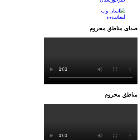
تیترخوزستان
آسان وب
صدای مناطق محروم
مناطق محروم