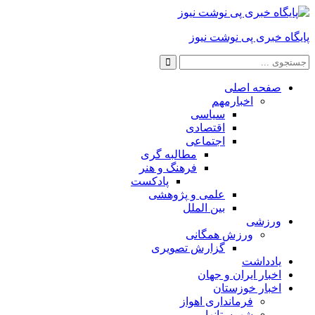
پایگاه خبری پی نوشت نیوز
صفحه اصلی
اخبارمهم
سیاسی
اقتصادی
اجتماعی
مطالبه گری
فرهنگ و هنر
پادکست
علمی و پژوهشی
بین الملل
ورزشی
ورزش همگانی
گزارش تصویری
یادداشت
اخبار ایران و جهان
اخبار خوزستان
فرمانداری اهواز
شهرستانها