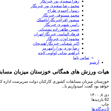
زهرا سعیدی پور خبرنگار
محمد رضا سعیدی پور خبرنگار
رسول احمدی طراح
محمد مستوفی خبرنگار
منصور افراخبرنگار/باغملک
رامین شهپری خبرنگار
حسین طاهرزاده پشتیبانی
فرهاد الماسی خبرنگار/تهران
محمود اوژن خبرنگار
اکبر شعبانی خبرنگار/هندیجان
رضا بوری پور/ رامهرمز
ابراهیم بندانی لولویی /ایذه
تماس باما
آرشیو
هیات ورزش های همگانی خوزستان میزبان مسابق
خوزستان میزبان مسابقات کشوری کارکنان دولت سرپرست اداره کل 
خواهد بود گفت: امیدواریم با...
دی ۸, ۱۴۰۰
62 بازدیدها
چاپ
0 دیدگاه ها