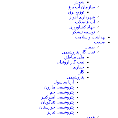
شوش
سازمان آب برق
توزیع برق
شهرداری اهواز
آب فاضلاب
جهاد کشاورزی
توسعه نیشکر
بهداشت و سلامت
صنعت
صمت
نفت،گاز،پتروشیمی
ملی مناطق
نفت گاز اروندان
حفاری
گاز
پتروشیمی
آریا ساسول
پتروشیمی مارون
پتروشیمی جم
پتروشیمی امیرکبیر
پتروشیمی تندگویان
پتروشیمی خوزستان
پتروشیمی تبریز
فولاد