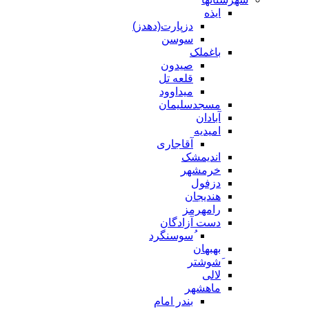
ایذه
دزپارت(دهدز)
سوسن
باغملک
صیدون
قلعه تل
میداوود
مسجدسلیمان
آبادان
امیدیه
آقاجاری
اندیمشک
خرمشهر
دزفول
هندیجان
رامهرمز
دست آزادگان
ُسوسنگرد
بهبهان
َشوشتر
لالی
ماهشهر
بندر امام