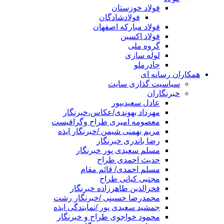
فولاد خوزستان
فولادشادگان
فولاد مبارکه اصفهان
فولاد اکسین
گروه ملی
لوله سازی
چادرملو
همکاران رسانه ای
سیاسیت گذاری سایت
خبرنگاران
عادل سعیدیپور
مهرداد بهوندی/عکاس،خبرنگار
معصومه امیری طراح وگرافیست
مریم بهمنی شیمن /خبرنگار ایذه
رضا باندری خبرنگار
مسلم سعیدی پور خبرنگار
حدیث احمدی طراح
مسلم احمدی/ قائم مقام
مجتبی کیانی طراح
فخرالدین طاهرزاده خبرنگار
محمدرضا حسینی /خبرنگار رشت
جمشید سعیدی پور /نمایندگی ایذه
محمود خواجوی طراح و خبرنگار