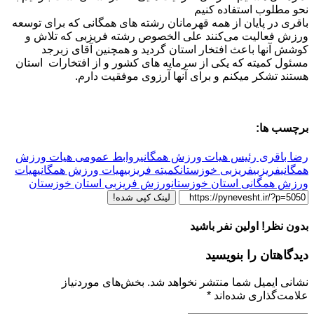
نحو مطلوب استفاده کنیم
باقری در پایان از همه قهرمانان رشته های همگانی که برای توسعه
ورزش فعالیت می‌کنند علی الخصوص رشته فریزبی که تلاش و
کوشش آنها باعث افتخار استان گردید و همچنین آقای زبرجد
مسئول کمیته که یکی از سرمایه های کشور و از افتخارات استان
هستند تشکر میکنم و برای آنها آرزوی موفقیت دارم.
برچسب ها:
رضا باقری رئیس هیات ورزش همگانی
روابط عمومی هیات ورزش
همگانی
فریزبی
فریزبی خوزستان
کمیته فریزبی
هیات ورزش همگانی
هیات
ورزش همگانی استان خوزستان
ورزش فریزبی استان خوزستان
لینک کپی شده!
بدون نظر! اولین نفر باشید
دیدگاهتان را بنویسید
نشانی ایمیل شما منتشر نخواهد شد.
بخش‌های موردنیاز
علامت‌گذاری شده‌اند
*