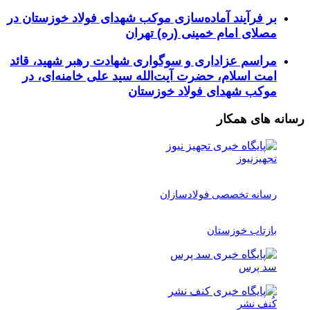
بر فرآیند آماده‌سازی موکب شهدای فولاد خوزستان در
مصلای امام خمینی (ره) تهران
مراسم عزاداری و سوگواری شهادت رهبر شهید، قائد
امت اسلام، حضرت آیت‌الله سید علی خامنه‌ای، در
موکب شهدای فولاد خوزستان
رسانه های همکار
تجهیزنیوز
رسانه تخصصی فولادسازان
بازتاب خوزستان
سد پرس
کُنف نشر