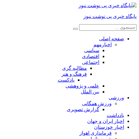
پایگاه خبری پی نوشت نیوز
صفحه اصلی
اخبارمهم
سیاسی
اقتصادی
اجتماعی
مطالبه گری
فرهنگ و هنر
پادکست
علمی و پژوهشی
بین الملل
ورزشی
ورزش همگانی
گزارش تصویری
یادداشت
اخبار ایران و جهان
اخبار خوزستان
فرمانداری اهواز
شهرستانها