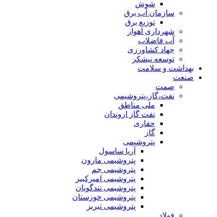
شوش
سازمان آب برق
توزیع برق
شهرداری اهواز
آب فاضلاب
جهاد کشاورزی
توسعه نیشکر
بهداشت و سلامت
صنعت
صمت
نفت،گاز،پتروشیمی
ملی مناطق
نفت گاز اروندان
حفاری
گاز
پتروشیمی
آریا ساسول
پتروشیمی مارون
پتروشیمی جم
پتروشیمی امیرکبیر
پتروشیمی تندگویان
پتروشیمی خوزستان
پتروشیمی تبریز
فولاد