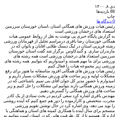
دی ۸, ۱۴۰۰
86 بازدیدها
چاپ
0 دیدگاه ها
رئیس هیات ورزش های همگانی استان ،استان خوزستان سرزمین
استعداد های درخشان ورزشی است
به گزارش پایگاه خبری پی نوشت به نقل از روابط عمومی هیات
همگانی خوزستان رضا باقری درمراسم تجلیل از قهرمانان ورزشی
رشته فریزبی استان در لیگ دیسک طلایی اقایان و بانوان که در
مازندران ساری و گنبدکاوس برگزار شد گفت استان خوزستان
سرزمین استعداد های درخشان ورزشی است همه رشته های
ورزشی برای ما مهم هستند و امیدواریم که بتوانیم همه رشته های
ورزشی زیر مجموعه هیات را فعال کنیم
رئیس هیات ورزش های همگانی افزود متاسفانه ما هنوز برای رفع
مشکلات اولیه و زیر ساخت های ورزش مشکلات بسیار داریم و
امیدوارم با حضور مدیر کل جوان آقای بنی تمیم باشناختی که در
زمینه ورزش همگانی دارند بتوانیم این مشکلات را حل کنیم و زیر
ساخت های ورزش همگانی را گسترش دهیم.
مهندس باقری اشاره کرد سعی کردیم در بحث ستادی از یک کادر
مجرب، متخصص و کارآزموده را دور هم جمع کنیم که آینده روشنی
را نوید می دهد، وی اشاره کرد در حال نوشتن تقویم ورزشی
منسجم برای سال آینده با همکاری کمیته های استان و هماهنگی با
اداره کل هستیم تا از کل ظرفیت هایی که در استان است بتوانیم به