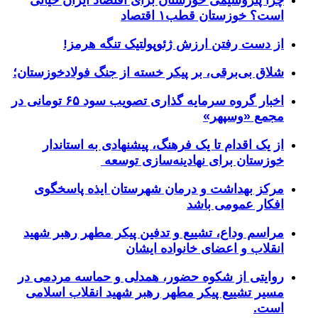
چرا پتروشیمی خوزستان برای اقتصاد ایران حیاتی
است؟ خوزستان قطب۱ اقتصاد
از دست رفتن ارزش ژئوپولتیک تنگه هرمز!
شلاق‌ بی‌برقی، بر پیکر خسته‌ از جنگ فولادخوزستان؛
اخبار گروه سرمایه گذاری تصویب سود ۶۵ تومانی در
مجمع «وسپهر»
از یک اقدام تا یک فرهنگ، پیشنهادی به استاندار
خوزستان برای نهادینه‌سازی توسعه
مرکز بهداشت و درمان شهرستان ایذه پاسخگوی
افکار عمومی باشد
مراسم وداع، تشییع و تدفین پیکر مطهر رهبر شهید
انقلاب و اعضای خانواده ایشان
روایتی از شکوه حضور، همدلی و حماسه مردمی در
مسیر تشییع پیکر مطهر رهبر شهید انقلاب اسلامی
است.