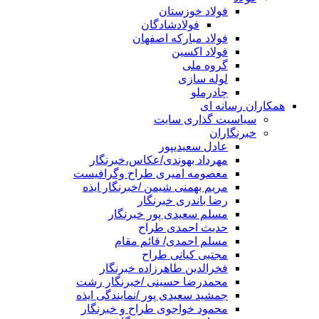
فولاد خوزستان
فولادشادگان
فولاد مبارکه اصفهان
فولاد اکسین
گروه ملی
لوله سازی
چادرملو
همکاران رسانه ای
سیاسیت گذاری سایت
خبرنگاران
عادل سعیدیپور
مهرداد بهوندی/عکاس،خبرنگار
معصومه امیری طراح وگرافیست
مریم بهمنی شیمن /خبرنگار ایذه
رضا باندری خبرنگار
مسلم سعیدی پور خبرنگار
حدیث احمدی طراح
مسلم احمدی/ قائم مقام
مجتبی کیانی طراح
فخرالدین طاهرزاده خبرنگار
محمدرضا حسینی /خبرنگار رشت
جمشید سعیدی پور /نمایندگی ایذه
محمود خواجوی طراح و خبرنگار