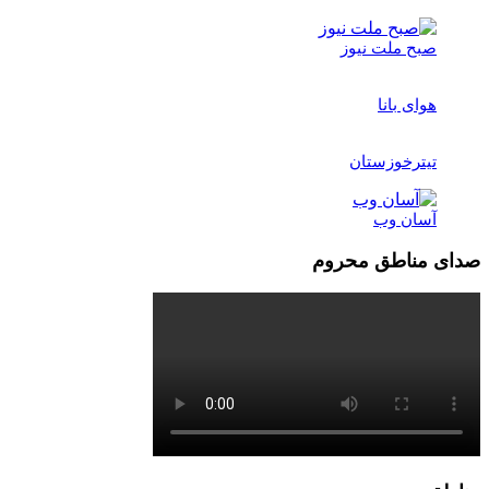
صبح ملت نیوز
هوای بانا
تیترخوزستان
آسان وب
صدای مناطق محروم