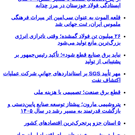
ایستادگی فولاد خوزستان در مرز چذابه
قلعه الموت به عنوان سی‌امین اثر میراث‌ فرهنگی
ملموس ایران، ثبت جهانی شد
۲۶ میلیون تن فولاد گمشده؛ وقتی ناترازی انرژی
بزرگ‌ترین مانع تولید می‌شود
نباید برق صنایع قطع شود»؛ تأکید رئیس‌جمهور بر
پشتیبانی از تولید
مهر تأیید SGS بر استانداردهای جهانیِ شرکت عملیات
اکتشاف نفت
قطع برق صنعت؛ تصمیمی با هزینه ملی
پتروشیمی مارون؛ پیشتاز توسعه صنایع پایین‌دستی و
بازگشت قدرتمند به مسیر رشد در سال ۱۴۰۵
۵ استان جزو پرتحرک‌ترین اقتصاد‌های کشور