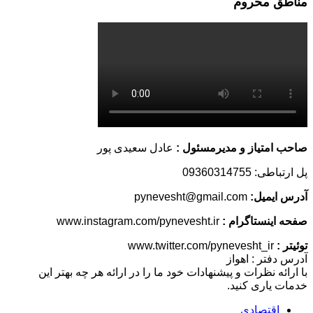
مناطق محروم
صاحب امتیاز و مدیرمسئول :
عادل سعیدی پور
پل ارتباطی: 09360314755
آدرس ایمیل:
pynevesht@gmail.com
صفحه اینستاگرام :
www.instagram.com/pynevesht.ir
توئیتر :
www.twitter.com/pynevesht_ir
آدرس دفتر : اهواز
با ارائه نظرات و پیشنهادات خود ما را در ارائه هر چه بهتر این
خدمات یاری کنید.
اقتصادی