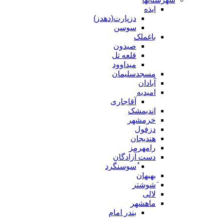
ایذه
دزپارت(دهدز)
سوسن
باغملک
صیدون
قلعه تل
میداوود
مسجدسلیمان
آبادان
امیدیه
آقاجاری
اندیمشک
خرمشهر
دزفول
هندیجان
رامهرمز
دست آزادگان
ُسوسنگرد
بهبهان
َشوشتر
لالی
ماهشهر
بندر امام