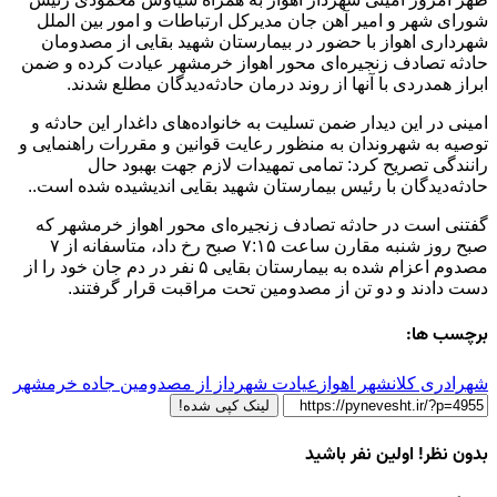
شورای شهر و امیر آهن جان مدیرکل ارتباطات و امور بین الملل
شهرداری اهواز با حضور در بیمارستان شهید بقایی از مصدومان
حادثه تصادف زنجیره‌ای محور اهواز خرمشهر عیادت کرده و ضمن
ابراز همدردی با آنها از روند درمان حادثه‌دیدگان مطلع شدند.
امینی در این دیدار ضمن تسلیت به خانواده‌های داغدار این حادثه و
توصیه به شهروندان به منظور رعایت قوانین و مقررات راهنمایی و
رانندگی تصریح کرد: تمامی تمهیدات لازم جهت بهبود حال
حادثه‌دیدگان با رئیس بیمارستان شهید بقایی اندیشیده شده است..
گفتنی است در حادثه تصادف زنجیره‌ای محور اهواز خرمشهر که
صبح روز شنبه مقارن ساعت ۷:۱۵ صبح رخ داد، متاسفانه از ۷
مصدوم اعزام شده به بیمارستان بقایی ۵ نفر در دم جان خود را از
دست دادند و دو تن از مصدومین تحت مراقبت قرار گرفتند.
برچسب ها:
شهرادری کلانشهر اهواز
عیادت شهرداز از مصدومین جاده خرمشهر
لینک کپی شده!
بدون نظر! اولین نفر باشید