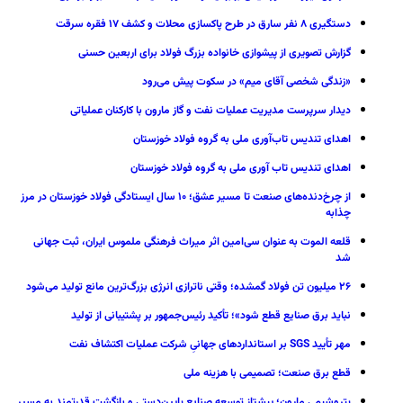
دستگیری ۸ نفر سارق در طرح پاکسازی محلات و کشف ۱۷ فقره سرقت
گزارش تصویری از پیشوازی خانواده بزرگ فولاد برای اربعین حسنی
«زندگی شخصی آقای میم» در سکوت پیش می‌رود
دیدار سرپرست مدیریت عملیات نفت و گاز مارون با کارکنان عملیاتی
اهدای تندیس تاب‌آوری ملی به گروه فولاد خوزستان
اهدای تندیس تاب آوری ملی به گروه فولاد خوزستان
از چرخ‌دنده‌های صنعت تا مسیر عشق؛ ۱۰ سال ایستادگی فولاد خوزستان در مرز
چذابه
قلعه الموت به عنوان سی‌امین اثر میراث‌ فرهنگی ملموس ایران، ثبت جهانی
شد
۲۶ میلیون تن فولاد گمشده؛ وقتی ناترازی انرژی بزرگ‌ترین مانع تولید می‌شود
نباید برق صنایع قطع شود»؛ تأکید رئیس‌جمهور بر پشتیبانی از تولید
مهر تأیید SGS بر استانداردهای جهانیِ شرکت عملیات اکتشاف نفت
قطع برق صنعت؛ تصمیمی با هزینه ملی
پتروشیمی مارون؛ پیشتاز توسعه صنایع پایین‌دستی و بازگشت قدرتمند به مسیر