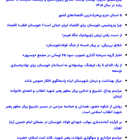
رشد در سال ۱۴۰۵
۵ استان جزو پرتحرک‌ترین اقتصاد‌های کشور
چرا پتروشیمی خوزستان برای اقتصاد ایران حیاتی است؟ خوزستان قطب۱ اقتصاد
از دست رفتن ارزش ژئوپولتیک تنگه هرمز!
شلاق‌ بی‌برقی، بر پیکر خسته‌ از جنگ فولادخوزستان؛
اخبار گروه سرمایه گذاری تصویب سود ۶۵ تومانی در مجمع «وسپهر»
از یک اقدام تا یک فرهنگ، پیشنهادی به استاندار خوزستان برای نهادینه‌سازی
توسعه
مرکز بهداشت و درمان شهرستان ایذه پاسخگوی افکار عمومی باشد
مراسم وداع، تشییع و تدفین پیکر مطهر رهبر شهید انقلاب و اعضای خانواده
ایشان
روایتی از شکوه حضور، همدلی و حماسه مردمی در مسیر تشییع پیکر مطهر رهبر
شهید انقلاب اسلامی است.
بر فرآیند آماده‌سازی موکب شهدای فولاد خوزستان در مصلای امام خمینی (ره)
تهران
مراسم عزاداری و سوگواری شهادت رهبر شهید، قائد امت اسلام، حضرت