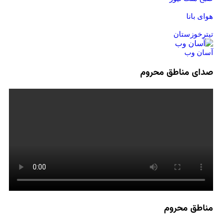
هوای بانا
تیترخوزستان
آسان وب
صدای مناطق محروم
مناطق محروم