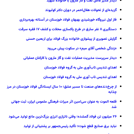
دیدار مدیر عامل نفت و گاز مارون با خانواده شهید
گزیده‌ای از تحولات هلال‌احمر در دوران دکتر کولیوند
فاز اول نیروگاه خورشیدی بهبهان فولاد خوزستان در آستانه بهره‌برداری
دستگیری ۸ نفر سارق در طرح پاکسازی محلات و کشف ۱۷ فقره سرقت
گزارش تصویری از پیشوازی خانواده بزرگ فولاد برای اربعین حسنی
«زندگی شخصی آقای میم» در سکوت پیش می‌رود
دیدار سرپرست مدیریت عملیات نفت و گاز مارون با کارکنان عملیاتی
اهدای تندیس تاب‌آوری ملی به گروه فولاد خوزستان
اهدای تندیس تاب آوری ملی به گروه فولاد خوزستان
از چرخ‌دنده‌های صنعت تا مسیر عشق؛ ۱۰ سال ایستادگی فولاد خوزستان در مرز
چذابه
قلعه الموت به عنوان سی‌امین اثر میراث‌ فرهنگی ملموس ایران، ثبت جهانی
شد
۲۶ میلیون تن فولاد گمشده؛ وقتی ناترازی انرژی بزرگ‌ترین مانع تولید می‌شود
نباید برق صنایع قطع شود»؛ تأکید رئیس‌جمهور بر پشتیبانی از تولید