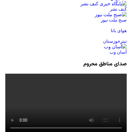
کُنف نشر
صبح ملت نیوز
هوای بانا
تیترخوزستان
آسان وب
صدای مناطق محروم