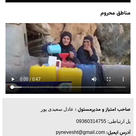
مناطق محروم
صاحب امتیاز و مدیرمسئول :
عادل سعیدی پور
پل ارتباطی: 09360314755
آدرس ایمیل:
pynevesht@gmail.com