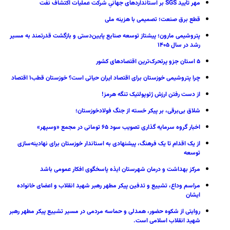
مهر تأیید SGS بر استانداردهای جهانیِ شرکت عملیات اکتشاف نفت
قطع برق صنعت؛ تصمیمی با هزینه ملی
پتروشیمی مارون؛ پیشتاز توسعه صنایع پایین‌دستی و بازگشت قدرتمند به مسیر
رشد در سال ۱۴۰۵
۵ استان جزو پرتحرک‌ترین اقتصاد‌های کشور
چرا پتروشیمی خوزستان برای اقتصاد ایران حیاتی است؟ خوزستان قطب۱ اقتصاد
از دست رفتن ارزش ژئوپولتیک تنگه هرمز!
شلاق‌ بی‌برقی، بر پیکر خسته‌ از جنگ فولادخوزستان؛
اخبار گروه سرمایه گذاری تصویب سود ۶۵ تومانی در مجمع «وسپهر»
از یک اقدام تا یک فرهنگ، پیشنهادی به استاندار خوزستان برای نهادینه‌سازی
توسعه
مرکز بهداشت و درمان شهرستان ایذه پاسخگوی افکار عمومی باشد
مراسم وداع، تشییع و تدفین پیکر مطهر رهبر شهید انقلاب و اعضای خانواده
ایشان
روایتی از شکوه حضور، همدلی و حماسه مردمی در مسیر تشییع پیکر مطهر رهبر
شهید انقلاب اسلامی است.