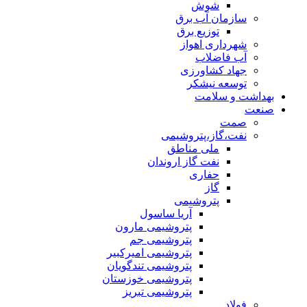
شوش
سازمان آب برق
توزیع برق
شهرداری اهواز
آب فاضلاب
جهاد کشاورزی
توسعه نیشکر
بهداشت و سلامت
صنعت
صمت
نفت،گاز،پتروشیمی
ملی مناطق
نفت گاز اروندان
حفاری
گاز
پتروشیمی
آریا ساسول
پتروشیمی مارون
پتروشیمی جم
پتروشیمی امیرکبیر
پتروشیمی تندگویان
پتروشیمی خوزستان
پتروشیمی تبریز
فولاد