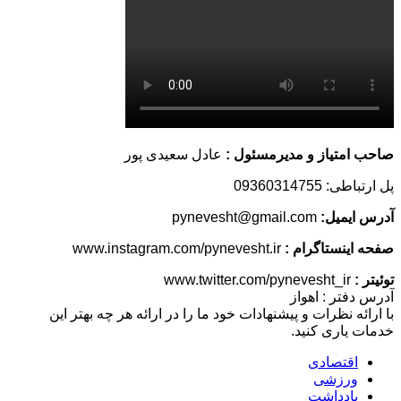
صاحب امتیاز و مدیرمسئول :
عادل سعیدی پور
پل ارتباطی: 09360314755
آدرس ایمیل:
pynevesht@gmail.com
صفحه اینستاگرام :
www.instagram.com/pynevesht.ir
توئیتر :
www.twitter.com/pynevesht_ir
آدرس دفتر : اهواز
با ارائه نظرات و پیشنهادات خود ما را در ارائه هر چه بهتر این
خدمات یاری کنید.
اقتصادی
ورزشی
یادداشت