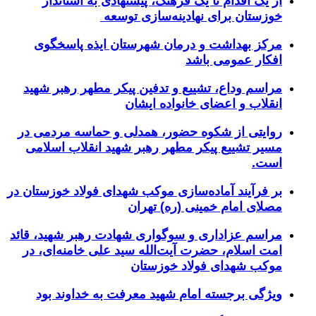
از یک اقدام تا یک فرهنگ، پیشنهادی به استاندار
خوزستان برای نهادینه‌سازی توسعه
مرکز بهداشت و درمان شهرستان ایذه پاسخگوی
افکار عمومی باشد
مراسم وداع، تشییع و تدفین پیکر مطهر رهبر شهید
انقلاب و اعضای خانواده ایشان
روایتی از شکوه حضور، همدلی و حماسه مردمی در
مسیر تشییع پیکر مطهر رهبر شهید انقلاب اسلامی
است.
بر فرآیند آماده‌سازی موکب شهدای فولاد خوزستان در
مصلای امام خمینی (ره) تهران
مراسم عزاداری و سوگواری شهادت رهبر شهید، قائد
امت اسلام، حضرت آیت‌الله سید علی خامنه‌ای، در
موکب شهدای فولاد خوزستان
ویژگی برجسته امام شهید معرفت به خداوند بود