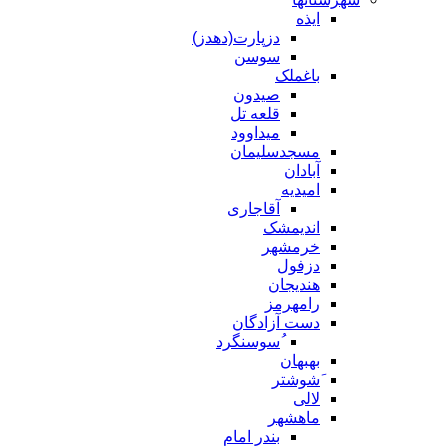
ایذه
دزپارت(دهدز)
سوسن
باغملک
صیدون
قلعه تل
میداوود
مسجدسلیمان
آبادان
امیدیه
آقاجاری
اندیمشک
خرمشهر
دزفول
هندیجان
رامهرمز
دست آزادگان
ُسوسنگرد
بهبهان
َشوشتر
لالی
ماهشهر
بندر امام