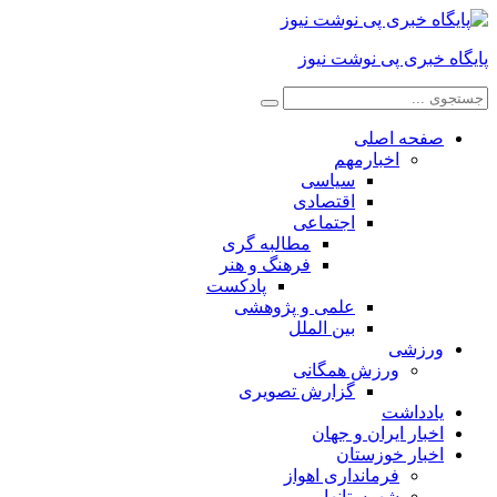
پایگاه خبری پی نوشت نیوز
صفحه اصلی
اخبارمهم
سیاسی
اقتصادی
اجتماعی
مطالبه گری
فرهنگ و هنر
پادکست
علمی و پژوهشی
بین الملل
ورزشی
ورزش همگانی
گزارش تصویری
یادداشت
اخبار ایران و جهان
اخبار خوزستان
فرمانداری اهواز
شهرستانها