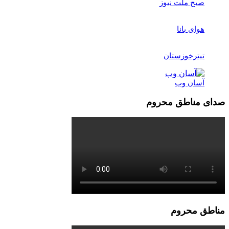
صبح ملت نیوز
هوای بانا
تیترخوزستان
آسان وب
صدای مناطق محروم
مناطق محروم