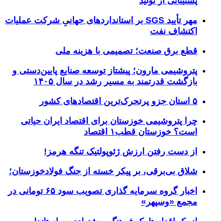
پشتیبانی از تولید
مهر تأیید SGS بر استانداردهای جهانیِ شرکت عملیات
اکتشاف نفت
قطع برق صنعت؛ تصمیمی با هزینه ملی
پتروشیمی مارون؛ پیشتاز توسعه صنایع پایین‌دستی و
بازگشت قدرتمند به مسیر رشد در سال ۱۴۰۵
۵ استان جزو پرتحرک‌ترین اقتصاد‌های کشور
چرا پتروشیمی خوزستان برای اقتصاد ایران حیاتی
است؟ خوزستان قطب۱ اقتصاد
از دست رفتن ارزش ژئوپولتیک تنگه هرمز!
شلاق‌ بی‌برقی، بر پیکر خسته‌ از جنگ فولادخوزستان؛
اخبار گروه سرمایه گذاری تصویب سود ۶۵ تومانی در
مجمع «وسپهر»