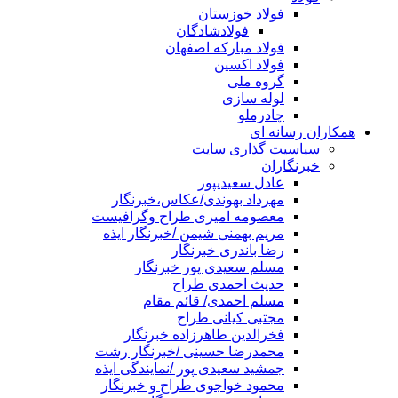
فولاد خوزستان
فولادشادگان
فولاد مبارکه اصفهان
فولاد اکسین
گروه ملی
لوله سازی
چادرملو
همکاران رسانه ای
سیاسیت گذاری سایت
خبرنگاران
عادل سعیدیپور
مهرداد بهوندی/عکاس،خبرنگار
معصومه امیری طراح وگرافیست
مریم بهمنی شیمن /خبرنگار ایذه
رضا باندری خبرنگار
مسلم سعیدی پور خبرنگار
حدیث احمدی طراح
مسلم احمدی/ قائم مقام
مجتبی کیانی طراح
فخرالدین طاهرزاده خبرنگار
محمدرضا حسینی /خبرنگار رشت
جمشید سعیدی پور /نمایندگی ایذه
محمود خواجوی طراح و خبرنگار