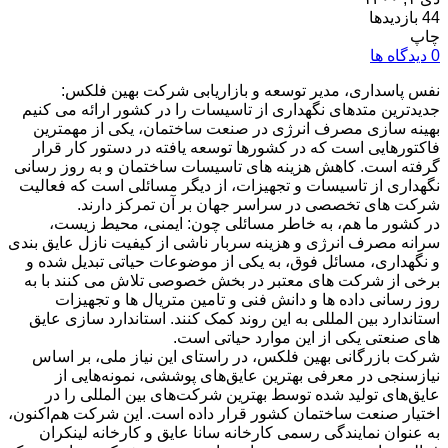
44 بازدیدها
چاپ
0 دیدگاه ها
نفس پاسداری، مدیر توسعه و بازاریابی شرکت بهین فلکس:
جدیدترین متدهای نگهداری از تاسیسات را در کشور ارائه می کنیم
بهینه سازی مصرف انرژی در صنعت ساختمان، یکی از مهمترین
فاکتورهایی است که در کشورها توسعه یافته در دستور کار قرار
گرفته است. کاهش هزینه های تاسیسات ساختمان و به روز رسانی
نگهداری از تاسیسات و تجهیزات، از دیگر مسائلی است که فعالیت
شرکت های تخصصی در سراسر جهان بر آن تمرکز دارند.
در کشور ما هم، به خاطر مسائلی چون: ایمنی، محیط زیست،
سرانه مصرف انرژی و هزینه سربار ناشی از کیفیت نازل عایق بندی
و نگهداری، مسائل فوق، به یکی از موضوعات حیاتی تبدیل شده و
برخی از شرکت های معتبر در بخش خصوصی تلاش می کنند با به
روز رسانی داده ها و دانش فنی و تامین متریال ها و تجهیزات
استاندارد بین المللی به این روند کمک کنند. استاندارد سازی عایق
های صنعتی یکی از این موارد حیاتی است.
شرکت بازرگانی بهین فلکس، در راستای این نیاز ملی، بر اساس
نیازسنجی در معرفی بهترین عایق‌های پوششی، نمونه‌هایی از
عایق‌های تولید شده توسط بهترین شرکت‌های بین المللی را در
اختیار صنعت ساختمان کشور قرار داده است. این شرکت هم‌اکنون،
به عنوان نمایندگی رسمی کارخانه سانا عایق و کارخانه لینکران