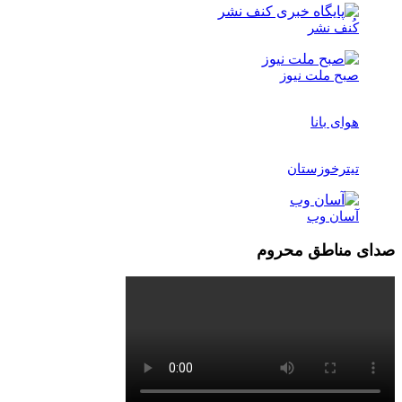
کُنف نشر
صبح ملت نیوز
هوای بانا
تیترخوزستان
آسان وب
صدای مناطق محروم