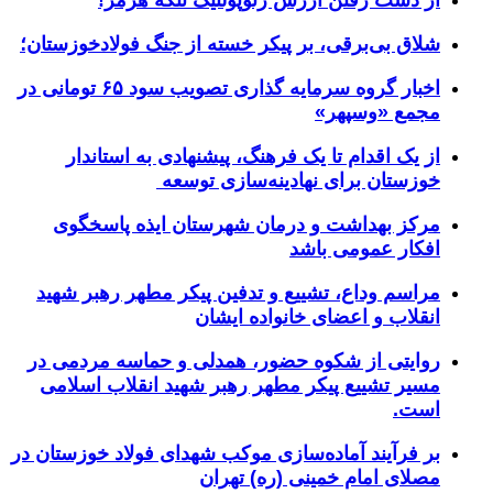
از دست رفتن ارزش ژئوپولتیک تنگه هرمز!
شلاق‌ بی‌برقی، بر پیکر خسته‌ از جنگ فولادخوزستان؛
اخبار گروه سرمایه گذاری تصویب سود ۶۵ تومانی در
مجمع «وسپهر»
از یک اقدام تا یک فرهنگ، پیشنهادی به استاندار
خوزستان برای نهادینه‌سازی توسعه
مرکز بهداشت و درمان شهرستان ایذه پاسخگوی
افکار عمومی باشد
مراسم وداع، تشییع و تدفین پیکر مطهر رهبر شهید
انقلاب و اعضای خانواده ایشان
روایتی از شکوه حضور، همدلی و حماسه مردمی در
مسیر تشییع پیکر مطهر رهبر شهید انقلاب اسلامی
است.
بر فرآیند آماده‌سازی موکب شهدای فولاد خوزستان در
مصلای امام خمینی (ره) تهران