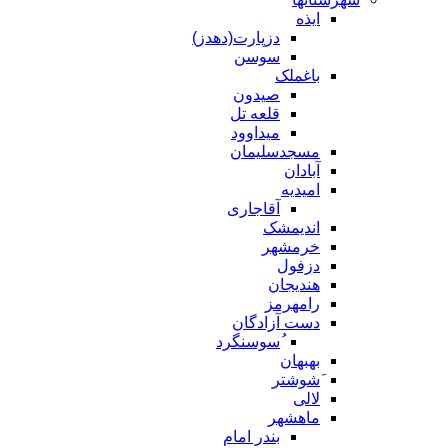
ایذه
دزپارت(دهدز)
سوسن
باغملک
صیدون
قلعه تل
میداوود
مسجدسلیمان
آبادان
امیدیه
آقاجاری
اندیمشک
خرمشهر
دزفول
هندیجان
رامهرمز
دست آزادگان
ُسوسنگرد
بهبهان
َشوشتر
لالی
ماهشهر
بندر امام