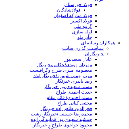
فولاد خوزستان
فولادشادگان
فولاد مبارکه اصفهان
فولاد اکسین
گروه ملی
لوله سازی
چادرملو
همکاران رسانه ای
سیاسیت گذاری سایت
خبرنگاران
عادل سعیدیپور
مهرداد بهوندی/عکاس،خبرنگار
معصومه امیری طراح وگرافیست
مریم بهمنی شیمن /خبرنگار ایذه
رضا باندری خبرنگار
مسلم سعیدی پور خبرنگار
حدیث احمدی طراح
مسلم احمدی/ قائم مقام
مجتبی کیانی طراح
فخرالدین طاهرزاده خبرنگار
محمدرضا حسینی /خبرنگار رشت
جمشید سعیدی پور /نمایندگی ایذه
محمود خواجوی طراح و خبرنگار