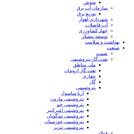
شوش
سازمان آب برق
توزیع برق
شهرداری اهواز
آب فاضلاب
جهاد کشاورزی
توسعه نیشکر
بهداشت و سلامت
صنعت
صمت
نفت،گاز،پتروشیمی
ملی مناطق
نفت گاز اروندان
حفاری
گاز
پتروشیمی
آریا ساسول
پتروشیمی مارون
پتروشیمی جم
پتروشیمی امیرکبیر
پتروشیمی تندگویان
پتروشیمی خوزستان
پتروشیمی تبریز
فولاد