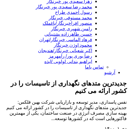
زهرا سعیدی پور خبرنگار
محمد رضا سعیدی پور خبرنگار
رسول احمدی طراح
محمد مستوفی خبرنگار
منصور افراخبرنگار/باغملک
رامین شهپری خبرنگار
حسین طاهرزاده پشتیبانی
فرهاد الماسی خبرنگار/تهران
محمود اوژن خبرنگار
اکبر شعبانی خبرنگار/هندیجان
رضا بوری پور/ رامهرمز
ابراهیم بندانی لولویی /ایذه
تماس باما
آرشیو
جدیدترین متدهای نگهداری از تاسیسات را در
کشور ارائه می کنیم
نفس پاسداری، مدیر توسعه و بازاریابی شرکت بهین فلکس:
جدیدترین متدهای نگهداری از تاسیسات را در کشور ارائه می کنیم
بهینه سازی مصرف انرژی در صنعت ساختمان، یکی از مهمترین
فاکتورهایی است که در کشورها توسعه...
دی ۱, ۱۴۰۰