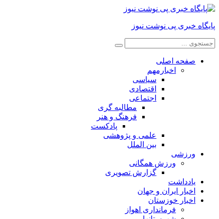
پایگاه خبری پی نوشت نیوز
صفحه اصلی
اخبارمهم
سیاسی
اقتصادی
اجتماعی
مطالبه گری
فرهنگ و هنر
پادکست
علمی و پژوهشی
بین الملل
ورزشی
ورزش همگانی
گزارش تصویری
یادداشت
اخبار ایران و جهان
اخبار خوزستان
فرمانداری اهواز
شهرستانها