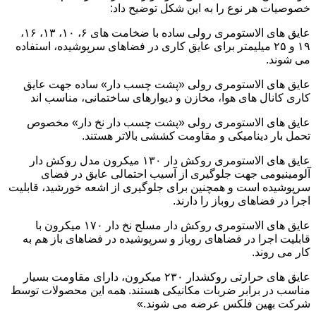
خصوصیات هر نوع را به این شکل توضیح داد:
عایق های الاستومری رولی ساده با ضخامت های ۶، ۱۰، ۱۳، ۱۶،
۱۹ و ۲۵ میلیمتر برای عایق کاری در فضاهای سرپوشیده، استفاده
می شوند.
عایق های الاستومری رولی «پشت چسب دار» ساده جهت عایق
کاری کانال های هوا، مخازن و دیوارهای ساختمانی، مناسب اند
عایق های الاستومری رولی «پشت چسب دار نخ دار» مخصوص
تحمل بار دینامیکی و مقاومت کششی بالاتر هستند.
عایق های الاستومری روکش دار ۱۳۰ میکرون مدل روکش دار
آلومینیومی جهت جلوگیری از آسیب احتمالی عایق در فضای
سرپوشیده است و همچنین برای جلوگیری از اشعه خورشید، قابلیت
اجرا در فضاهای روباز را دارند.
عایق های الاستومری روکش دار مسلح نخ دار ۱۷۰ میکرون با
قابلیت اجرا در فضاهای روباز و سرپوشیده در فضاهای باز هم به
کار می روند.
عایق های حرارتی روکشدار ۲۳۰ میکرون، دارای مقاومت بسیار
مناسب در برابر ضربات مکانیکی هستند. همه این محصولات توسط
شرکت بهین فلکس عرضه می شوند.»