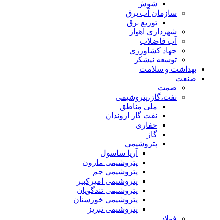
شوش
سازمان آب برق
توزیع برق
شهرداری اهواز
آب فاضلاب
جهاد کشاورزی
توسعه نیشکر
بهداشت و سلامت
صنعت
صمت
نفت،گاز،پتروشیمی
ملی مناطق
نفت گاز اروندان
حفاری
گاز
پتروشیمی
آریا ساسول
پتروشیمی مارون
پتروشیمی جم
پتروشیمی امیرکبیر
پتروشیمی تندگویان
پتروشیمی خوزستان
پتروشیمی تبریز
فولاد