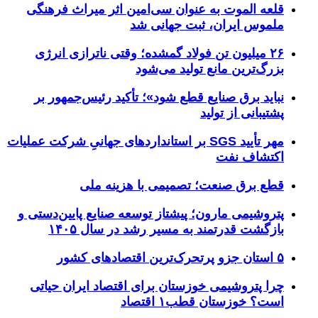
قلعه الموت به عنوان سی‌امین اثر میراث‌ فرهنگی
ملموس ایران، ثبت جهانی شد
۲۶ میلیون تن فولاد گمشده؛ وقتی ناترازی انرژی
بزرگ‌ترین مانع تولید می‌شود
نباید برق صنایع قطع شود»؛ تأکید رئیس‌جمهور بر
پشتیبانی از تولید
مهر تأیید SGS بر استانداردهای جهانیِ شرکت عملیات
اکتشاف نفت
قطع برق صنعت؛ تصمیمی با هزینه ملی
پتروشیمی مارون؛ پیشتاز توسعه صنایع پایین‌دستی و
بازگشت قدرتمند به مسیر رشد در سال ۱۴۰۵
۵ استان جزو پرتحرک‌ترین اقتصاد‌های کشور
چرا پتروشیمی خوزستان برای اقتصاد ایران حیاتی
است؟ خوزستان قطب۱ اقتصاد