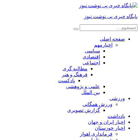
پایگاه خبری پی نوشت نیوز
صفحه اصلی
اخبارمهم
سیاسی
اقتصادی
اجتماعی
مطالبه گری
فرهنگ و هنر
پادکست
علمی و پژوهشی
بین الملل
ورزشی
ورزش همگانی
گزارش تصویری
یادداشت
اخبار ایران و جهان
اخبار خوزستان
فرمانداری اهواز
شهرستانها