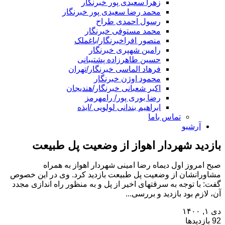
زهرا سعیدی پور خبرنگار
محمد رضا سعیدی پور خبرنگار
رسول احمدی طراح
محمد مستوفی خبرنگار
منصور افراخبرنگار/باغملک
رامین شهپری خبرنگار
حسین طاهرزاده پشتیبانی
فرهاد الماسی خبرنگار/تهران
محمود اوژن خبرنگار
اکبر شعبانی خبرنگار/هندیجان
رضا بوری پور/ رامهرمز
ابراهیم بندانی لولویی /ایذه
تماس باما
آرشیو
بازدید شهردار اهواز از وضعیت پل طبیعت
صبح امروز اول دیماه رضا امینی شهردار اهواز به همراه
مشاورانشان از وضعیت پل طبیعت بازدید کرد. وی در این خصوص
گفت: با توجه به سرقتهای اخیر از پل و به منظور راه اندازی مجدد
آن، لازم بود بازدید و بررسی...
دی ۱, ۱۴۰۰
92 بازدیدها