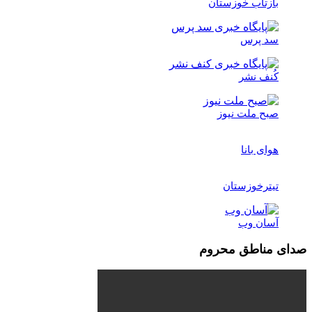
بازتاب خوزستان
سد پرس
کُنف نشر
صبح ملت نیوز
هوای بانا
تیترخوزستان
آسان وب
صدای مناطق محروم