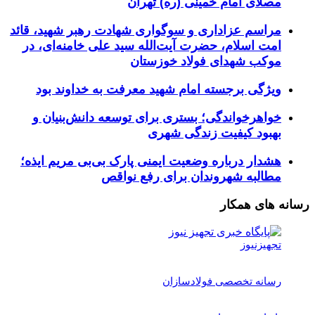
مصلای امام خمینی (ره) تهران
مراسم عزاداری و سوگواری شهادت رهبر شهید، قائد
امت اسلام، حضرت آیت‌الله سید علی خامنه‌ای، در
موکب شهدای فولاد خوزستان
ویژگی برجسته امام شهید معرفت به خداوند بود
خواهرخواندگی؛ بستری برای توسعه دانش‌بنیان و
بهبود کیفیت زندگی شهری
هشدار درباره وضعیت ایمنی پارک بی‌بی مریم ایذه؛
مطالبه شهروندان برای رفع نواقص
رسانه های همکار
تجهیزنیوز
رسانه تخصصی فولادسازان