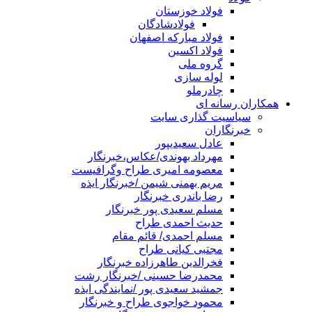
فولاد خوزستان
فولادشادگان
فولاد مبارکه اصفهان
فولاد اکسین
گروه ملی
لوله سازی
چادرملو
همکاران رسانه ای
سیاسیت گذاری سایت
خبرنگاران
عادل سعیدیپور
مهرداد بهوندی/عکاس،خبرنگار
معصومه امیری طراح وگرافیست
مریم بهمنی شیمن /خبرنگار ایذه
رضا باندری خبرنگار
مسلم سعیدی پور خبرنگار
حدیث احمدی طراح
مسلم احمدی/ قائم مقام
مجتبی کیانی طراح
فخرالدین طاهرزاده خبرنگار
محمدرضا حسینی /خبرنگار رشت
جمشید سعیدی پور /نمایندگی ایذه
محمود خواجوی طراح و خبرنگار