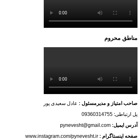
مناطق محروم
صاحب امتیاز و مدیرمسئول :
عادل سعیدی پور
پل ارتباطی: 09360314755
آدرس ایمیل:
pynevesht@gmail.com
صفحه اینستاگرام :
www.instagram.com/pynevesht.ir