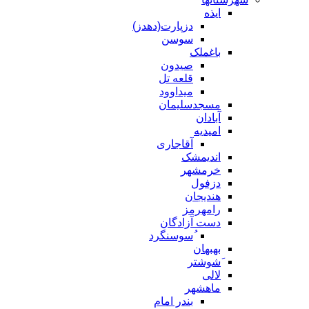
ایذه
دزپارت(دهدز)
سوسن
باغملک
صیدون
قلعه تل
میداوود
مسجدسلیمان
آبادان
امیدیه
آقاجاری
اندیمشک
خرمشهر
دزفول
هندیجان
رامهرمز
دست آزادگان
ُسوسنگرد
بهبهان
َشوشتر
لالی
ماهشهر
بندر امام