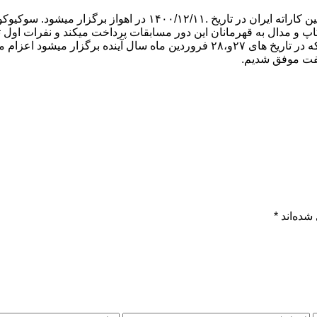
دومین دوره مسابقات بزرگ سراسری اوپن و جایزه نقدی سوکیوکوشین کار
 تومان وجه نقد علاوه بر کاپ و مدال به قهرمانان این دور مسابقات پرداخت میکند و 
فدراسیون کاراته جمهوری اسلامی در مسابقات سراسری اوپن ژاپن که در تاریخ های ۲۷و،۸
 گفت موفق شدیم.
شده‌اند
*