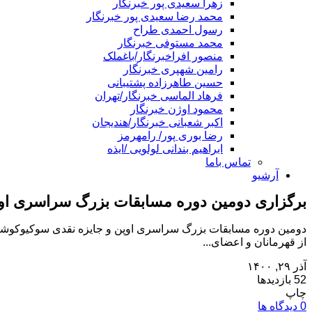
زهرا سعیدی پور خبرنگار
محمد رضا سعیدی پور خبرنگار
رسول احمدی طراح
محمد مستوفی خبرنگار
منصور افراخبرنگار/باغملک
رامین شهپری خبرنگار
حسین طاهرزاده پشتیبانی
فرهاد الماسی خبرنگار/تهران
محمود اوژن خبرنگار
اکبر شعبانی خبرنگار/هندیجان
رضا بوری پور/ رامهرمز
ابراهیم بندانی لولویی /ایذه
تماس باما
آرشیو
برگزاری دومین دوره مسابقات بزرگ سراسری اوپن
از قهرمانان و اعضای...
آذر ۲۹, ۱۴۰۰
52 بازدیدها
چاپ
0 دیدگاه ها