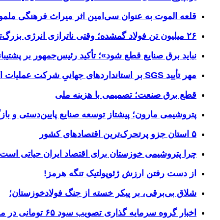
قلعه الموت به عنوان سی‌امین اثر میراث‌ فرهنگی ملم
۲۶ میلیون تن فولاد گمشده؛ وقتی ناترازی انرژی بزرگ‌ترین مانع تولید می‌شود
نباید برق صنایع قطع شود»؛ تأکید رئیس‌جمهور بر پشتیبانی
مهر تأیید SGS بر استانداردهای جهانیِ شرکت عملیات اکتشاف نفت
قطع برق صنعت؛ تصمیمی با هزینه ملی
پتروشیمی مارون؛ پیشتاز توسعه صنایع پایین‌دستی و بازگ
۵ استان جزو پرتحرک‌ترین اقتصاد‌های کشور
چرا پتروشیمی خوزستان برای اقتصاد ایران حیاتی است؟ خوز
از دست رفتن ارزش ژئوپولتیک تنگه هرمز!
شلاق‌ بی‌برقی، بر پیکر خسته‌ از جنگ فولادخوزستان؛
اخبار گروه سرمایه گذاری تصویب سود ۶۵ تومانی در مجمع «وسپهر»