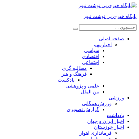
پایگاه خبری پی نوشت نیوز
صفحه اصلی
اخبارمهم
سیاسی
اقتصادی
اجتماعی
مطالبه گری
فرهنگ و هنر
پادکست
علمی و پژوهشی
بین الملل
ورزشی
ورزش همگانی
گزارش تصویری
یادداشت
اخبار ایران و جهان
اخبار خوزستان
فرمانداری اهواز
شهرستانها