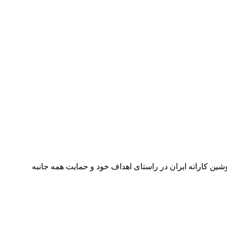
اته ایران در تاریخ .۱۴۰۰/۱۲/۱۱ در اهواز برگزار میشود. سوکیوکوشین کاراته ایران در راستای اهداف خود و حمایت همه جانبه