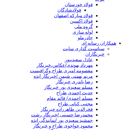
فولاد خوزستان
فولادشادگان
فولاد مبارکه اصفهان
فولاد اکسین
گروه ملی
لوله سازی
چادرملو
همکاران رسانه ای
سیاسیت گذاری سایت
خبرنگاران
عادل سعیدیپور
مهرداد بهوندی/عکاس،خبرنگار
معصومه امیری طراح وگرافیست
مریم بهمنی شیمن /خبرنگار ایذه
رضا باندری خبرنگار
مسلم سعیدی پور خبرنگار
حدیث احمدی طراح
مسلم احمدی/ قائم مقام
مجتبی کیانی طراح
فخرالدین طاهرزاده خبرنگار
محمدرضا حسینی /خبرنگار رشت
جمشید سعیدی پور /نمایندگی ایذه
محمود خواجوی طراح و خبرنگار