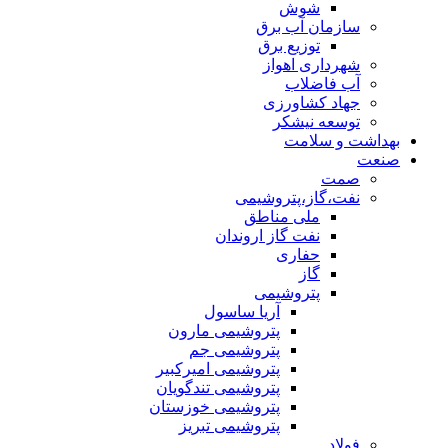
شوش
سازمان آب برق
توزیع برق
شهرداری اهواز
آب فاضلاب
جهاد کشاورزی
توسعه نیشکر
بهداشت و سلامت
صنعت
صمت
نفت،گاز،پتروشیمی
ملی مناطق
نفت گاز اروندان
حفاری
گاز
پتروشیمی
آریا ساسول
پتروشیمی مارون
پتروشیمی جم
پتروشیمی امیرکبیر
پتروشیمی تندگویان
پتروشیمی خوزستان
پتروشیمی تبریز
فولاد