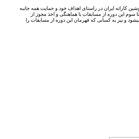
اته ایران در تاریخ .۱۴۰۰/۱۲/۱۱ در اهواز برگزار میشود. سوکیوکوشین کاراته ایران در راستای اهداف خود و حمایت همه جانبه
نفرات اول تا سوم این دوره از مسابقات با هماهنگی و اخذ مجوز از
۲ فروردین ماه سال آینده برگزار میشود اعزام میشود و نیز به کسانی که قهرمان این دوره از مسابقات را