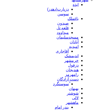
ایذه
دزپارت(دهدز)
سوسن
باغملک
صیدون
قلعه تل
میداوود
مسجدسلیمان
آبادان
امیدیه
آقاجاری
اندیمشک
خرمشهر
دزفول
هندیجان
رامهرمز
دست آزادگان
ُسوسنگرد
بهبهان
َشوشتر
لالی
ماهشهر
بندر امام