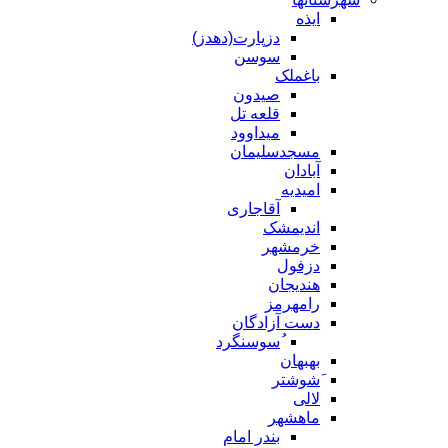
ایذه
دزپارت(دهدز)
سوسن
باغملک
صیدون
قلعه تل
میداوود
مسجدسلیمان
آبادان
امیدیه
آقاجاری
اندیمشک
خرمشهر
دزفول
هندیجان
رامهرمز
دست آزادگان
ُسوسنگرد
بهبهان
َشوشتر
لالی
ماهشهر
بندر امام