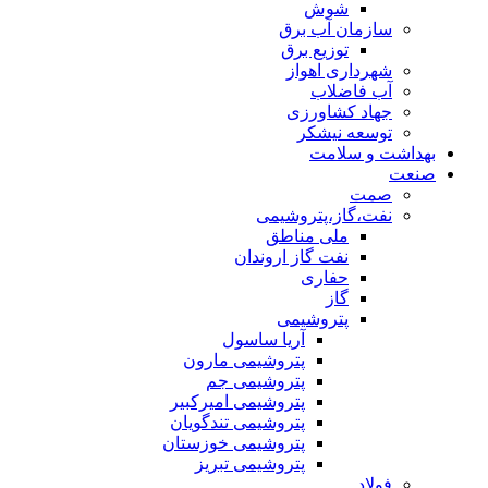
شوش
سازمان آب برق
توزیع برق
شهرداری اهواز
آب فاضلاب
جهاد کشاورزی
توسعه نیشکر
بهداشت و سلامت
صنعت
صمت
نفت،گاز،پتروشیمی
ملی مناطق
نفت گاز اروندان
حفاری
گاز
پتروشیمی
آریا ساسول
پتروشیمی مارون
پتروشیمی جم
پتروشیمی امیرکبیر
پتروشیمی تندگویان
پتروشیمی خوزستان
پتروشیمی تبریز
فولاد