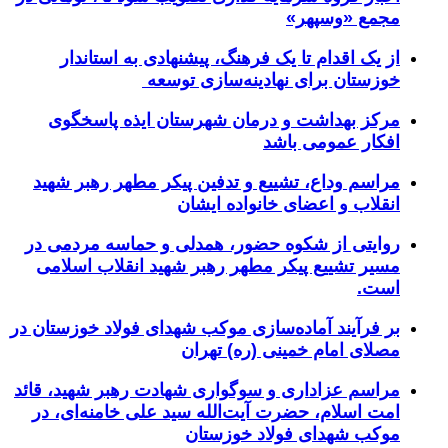
مجمع «وسپهر»
از یک اقدام تا یک فرهنگ، پیشنهادی به استاندار
خوزستان برای نهادینه‌سازی توسعه
مرکز بهداشت و درمان شهرستان ایذه پاسخگوی
افکار عمومی باشد
مراسم وداع، تشییع و تدفین پیکر مطهر رهبر شهید
انقلاب و اعضای خانواده ایشان
روایتی از شکوه حضور، همدلی و حماسه مردمی در
مسیر تشییع پیکر مطهر رهبر شهید انقلاب اسلامی
است.
بر فرآیند آماده‌سازی موکب شهدای فولاد خوزستان در
مصلای امام خمینی (ره) تهران
مراسم عزاداری و سوگواری شهادت رهبر شهید، قائد
امت اسلام، حضرت آیت‌الله سید علی خامنه‌ای، در
موکب شهدای فولاد خوزستان