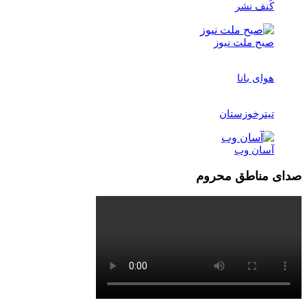
کُنف نشر
صبح ملت نیوز
هوای بانا
تیترخوزستان
آسان وب
صدای مناطق محروم