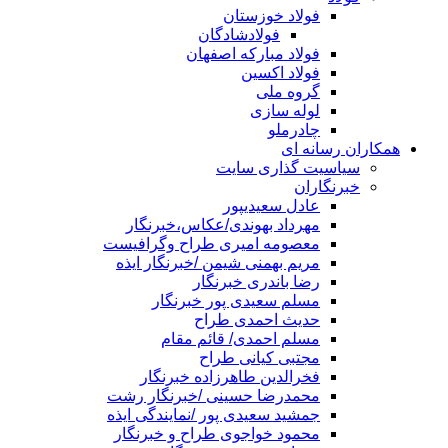
فولاد خوزستان
فولادشادگان
فولاد مبارکه اصفهان
فولاد اکسین
گروه ملی
لوله سازی
چادرملو
همکاران رسانه ای
سیاسیت گذاری سایت
خبرنگاران
عادل سعیدیپور
مهرداد بهوندی/عکاس،خبرنگار
معصومه امیری طراح وگرافیست
مریم بهمنی شیمن /خبرنگار ایذه
رضا باندری خبرنگار
مسلم سعیدی پور خبرنگار
حدیث احمدی طراح
مسلم احمدی/ قائم مقام
مجتبی کیانی طراح
فخرالدین طاهرزاده خبرنگار
محمدرضا حسینی /خبرنگار رشت
جمشید سعیدی پور /نمایندگی ایذه
محمود خواجوی طراح و خبرنگار