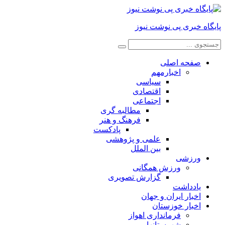
پایگاه خبری پی نوشت نیوز
صفحه اصلی
اخبارمهم
سیاسی
اقتصادی
اجتماعی
مطالبه گری
فرهنگ و هنر
پادکست
علمی و پژوهشی
بین الملل
ورزشی
ورزش همگانی
گزارش تصویری
یادداشت
اخبار ایران و جهان
اخبار خوزستان
فرمانداری اهواز
شهرستانها