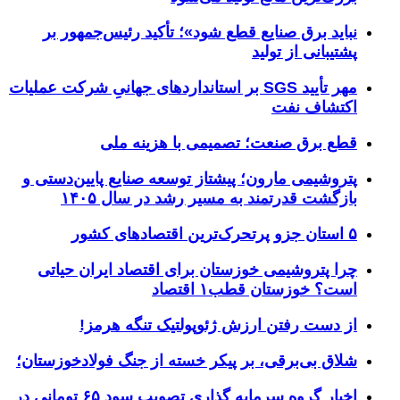
نباید برق صنایع قطع شود»؛ تأکید رئیس‌جمهور بر
پشتیبانی از تولید
مهر تأیید SGS بر استانداردهای جهانیِ شرکت عملیات
اکتشاف نفت
قطع برق صنعت؛ تصمیمی با هزینه ملی
پتروشیمی مارون؛ پیشتاز توسعه صنایع پایین‌دستی و
بازگشت قدرتمند به مسیر رشد در سال ۱۴۰۵
۵ استان جزو پرتحرک‌ترین اقتصاد‌های کشور
چرا پتروشیمی خوزستان برای اقتصاد ایران حیاتی
است؟ خوزستان قطب۱ اقتصاد
از دست رفتن ارزش ژئوپولتیک تنگه هرمز!
شلاق‌ بی‌برقی، بر پیکر خسته‌ از جنگ فولادخوزستان؛
اخبار گروه سرمایه گذاری تصویب سود ۶۵ تومانی در