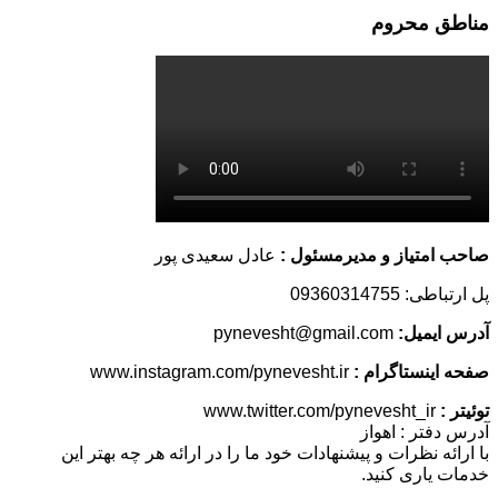
مناطق محروم
صاحب امتیاز و مدیرمسئول :
عادل سعیدی پور
پل ارتباطی: 09360314755
آدرس ایمیل:
pynevesht@gmail.com
صفحه اینستاگرام :
www.instagram.com/pynevesht.ir
توئیتر :
www.twitter.com/pynevesht_ir
آدرس دفتر : اهواز
با ارائه نظرات و پیشنهادات خود ما را در ارائه هر چه بهتر این
خدمات یاری کنید.