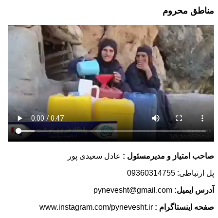
مناطق محروم
صاحب امتیاز و مدیرمسئول :
عادل سعیدی پور
پل ارتباطی: 09360314755
آدرس ایمیل:
pynevesht@gmail.com
صفحه اینستاگرام :
www.instagram.com/pynevesht.ir