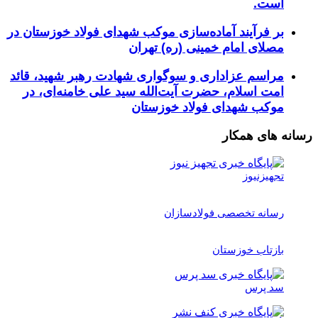
است.
بر فرآیند آماده‌سازی موکب شهدای فولاد خوزستان در
مصلای امام خمینی (ره) تهران
مراسم عزاداری و سوگواری شهادت رهبر شهید، قائد
امت اسلام، حضرت آیت‌الله سید علی خامنه‌ای، در
موکب شهدای فولاد خوزستان
رسانه های همکار
تجهیزنیوز
رسانه تخصصی فولادسازان
بازتاب خوزستان
سد پرس