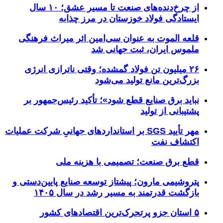
از چرخ‌دنده‌های صنعت تا مسیر عشق؛ ۱۰ سال
ایستادگی فولاد خوزستان در مرز چذابه
قلعه الموت به عنوان سی‌امین اثر میراث‌ فرهنگی
ملموس ایران، ثبت جهانی شد
۲۶ میلیون تن فولاد گمشده؛ وقتی ناترازی انرژی
بزرگ‌ترین مانع تولید می‌شود
نباید برق صنایع قطع شود»؛ تأکید رئیس‌جمهور بر
پشتیبانی از تولید
مهر تأیید SGS بر استانداردهای جهانیِ شرکت عملیات
اکتشاف نفت
قطع برق صنعت؛ تصمیمی با هزینه ملی
پتروشیمی مارون؛ پیشتاز توسعه صنایع پایین‌دستی و
بازگشت قدرتمند به مسیر رشد در سال ۱۴۰۵
۵ استان جزو پرتحرک‌ترین اقتصاد‌های کشور