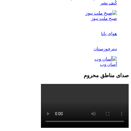
کُنف نشر
صبح ملت نیوز
هوای بانا
تیترخوزستان
آسان وب
صدای مناطق محروم