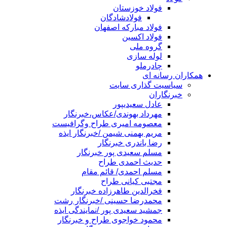
فولاد خوزستان
فولادشادگان
فولاد مبارکه اصفهان
فولاد اکسین
گروه ملی
لوله سازی
چادرملو
همکاران رسانه ای
سیاسیت گذاری سایت
خبرنگاران
عادل سعیدیپور
مهرداد بهوندی/عکاس،خبرنگار
معصومه امیری طراح وگرافیست
مریم بهمنی شیمن /خبرنگار ایذه
رضا باندری خبرنگار
مسلم سعیدی پور خبرنگار
حدیث احمدی طراح
مسلم احمدی/ قائم مقام
مجتبی کیانی طراح
فخرالدین طاهرزاده خبرنگار
محمدرضا حسینی /خبرنگار رشت
جمشید سعیدی پور /نمایندگی ایذه
محمود خواجوی طراح و خبرنگار