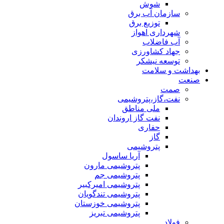
شوش
سازمان آب برق
توزیع برق
شهرداری اهواز
آب فاضلاب
جهاد کشاورزی
توسعه نیشکر
بهداشت و سلامت
صنعت
صمت
نفت،گاز،پتروشیمی
ملی مناطق
نفت گاز اروندان
حفاری
گاز
پتروشیمی
آریا ساسول
پتروشیمی مارون
پتروشیمی جم
پتروشیمی امیرکبیر
پتروشیمی تندگویان
پتروشیمی خوزستان
پتروشیمی تبریز
فولاد