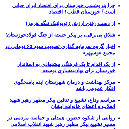
چرا پتروشیمی خوزستان برای اقتصاد ایران حیاتی
است؟ خوزستان قطب۱ اقتصاد
از دست رفتن ارزش ژئوپولتیک تنگه هرمز!
شلاق‌ بی‌برقی، بر پیکر خسته‌ از جنگ فولادخوزستان؛
اخبار گروه سرمایه گذاری تصویب سود ۶۵ تومانی در
مجمع «وسپهر»
از یک اقدام تا یک فرهنگ، پیشنهادی به استاندار
خوزستان برای نهادینه‌سازی توسعه
مرکز بهداشت و درمان شهرستان ایذه پاسخگوی
افکار عمومی باشد
مراسم وداع، تشییع و تدفین پیکر مطهر رهبر شهید
انقلاب و اعضای خانواده ایشان
روایتی از شکوه حضور، همدلی و حماسه مردمی در
مسیر تشییع پیکر مطهر رهبر شهید انقلاب اسلامی