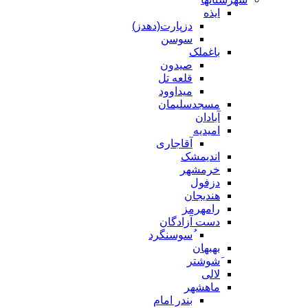
ایذه
دزپارت(دهدز)
سوسن
باغملک
صیدون
قلعه تل
میداوود
مسجدسلیمان
آبادان
امیدیه
آقاجاری
اندیمشک
خرمشهر
دزفول
هندیجان
رامهرمز
دست آزادگان
ُسوسنگرد
بهبهان
َشوشتر
لالی
ماهشهر
بندر امام