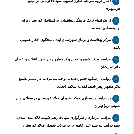
اخبار گروه سرمایه گذاری تصویب سود ۶۵ تومانی در مجمع
«وسپهر»
از یک اقدام تا یک فرهنگ، پیشنهادی به استاندار خوزستان برای
نهادینه‌سازی توسعه
مرکز بهداشت و درمان شهرستان ایذه پاسخگوی افکار عمومی
باشد
مراسم وداع، تشییع و تدفین پیکر مطهر رهبر شهید انقلاب و اعضای
خانواده ایشان
روایتی از شکوه حضور، همدلی و حماسه مردمی در مسیر تشییع
پیکر مطهر رهبر شهید انقلاب اسلامی است.
بر فرآیند آماده‌سازی موکب شهدای فولاد خوزستان در مصلای امام
خمینی (ره) تهران
مراسم عزاداری و سوگواری شهادت رهبر شهید، قائد امت اسلام،
حضرت آیت‌الله سید علی خامنه‌ای، در موکب شهدای فولاد خوزستان