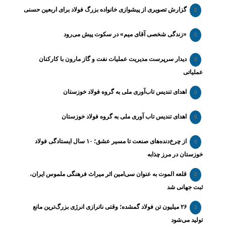
گزارش تصویری از پیشوازی خانواده بزرگ فولاد برای اربعین حسنی
«زندگی شخصی آقای میم» در سکوت پیش می‌رود
دیدار سرپرست مدیریت عملیات نفت و گاز مارون با کارکنان
عملیاتی
اهدای تندیس تاب‌آوری ملی به گروه فولاد خوزستان
اهدای تندیس تاب آوری ملی به گروه فولاد خوزستان
از چرخ‌دنده‌های صنعت تا مسیر عشق؛ ۱۰ سال ایستادگی فولاد
خوزستان در مرز چذابه
قلعه الموت به عنوان سی‌امین اثر میراث‌ فرهنگی ملموس ایران،
ثبت جهانی شد
۲۶ میلیون تن فولاد گمشده؛ وقتی ناترازی انرژی بزرگ‌ترین مانع
تولید می‌شود