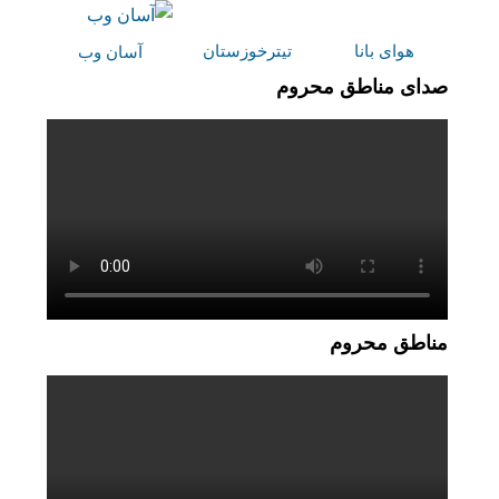
هوای بانا
تیترخوزستان
آسان وب
صدای مناطق محروم
مناطق محروم