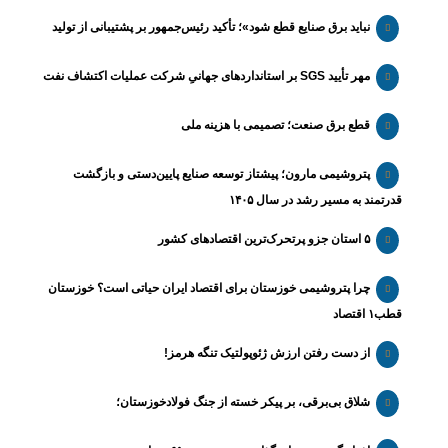
نباید برق صنایع قطع شود»؛ تأکید رئیس‌جمهور بر پشتیبانی از تولید
مهر تأیید SGS بر استانداردهای جهانیِ شرکت عملیات اکتشاف نفت
قطع برق صنعت؛ تصمیمی با هزینه ملی
پتروشیمی مارون؛ پیشتاز توسعه صنایع پایین‌دستی و بازگشت
قدرتمند به مسیر رشد در سال ۱۴۰۵
۵ استان جزو پرتحرک‌ترین اقتصاد‌های کشور
چرا پتروشیمی خوزستان برای اقتصاد ایران حیاتی است؟ خوزستان
قطب۱ اقتصاد
از دست رفتن ارزش ژئوپولتیک تنگه هرمز!
شلاق‌ بی‌برقی، بر پیکر خسته‌ از جنگ فولادخوزستان؛