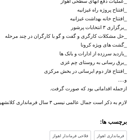
_عملیات دفع آبهای سطحی اهواز
_افتتاح پروژه راه غیزانیه
_افتتاح خانه بهداشت غیزانیه
_برگزاری ۳ انتخابات پرشور
_حل مشکلات کارگری و گفت و گو با کارگران در چند مرحله
_گشت های ویژه کرونا
_بازدید سرزده از ادارات و بانک ها
_برق رسانی به روستای چم غزی
_افتتاح فاز دوم ابرسانی در بخش مرکزی
و….
ازجمله اقداماتی بود که صورت گرفت.
لازم به ذکر است جمال عالمی نیسی ۳ سال فرمانداری کلانشهر اهواز را هدایت نمود
برچسب ها:
فرمانداری اهواز
فلاحی فرماندار اهواز