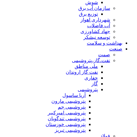
شوش
سازمان آب برق
توزیع برق
شهرداری اهواز
آب فاضلاب
جهاد کشاورزی
توسعه نیشکر
بهداشت و سلامت
صنعت
صمت
نفت،گاز،پتروشیمی
ملی مناطق
نفت گاز اروندان
حفاری
گاز
پتروشیمی
آریا ساسول
پتروشیمی مارون
پتروشیمی جم
پتروشیمی امیرکبیر
پتروشیمی تندگویان
پتروشیمی خوزستان
پتروشیمی تبریز
فولاد