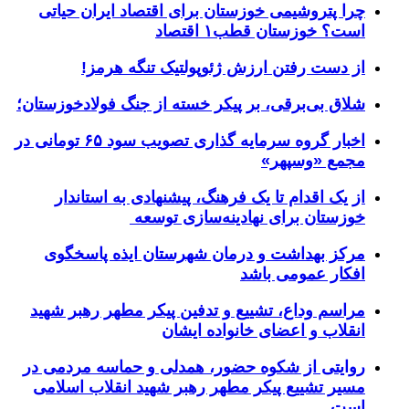
چرا پتروشیمی خوزستان برای اقتصاد ایران حیاتی
است؟ خوزستان قطب۱ اقتصاد
از دست رفتن ارزش ژئوپولتیک تنگه هرمز!
شلاق‌ بی‌برقی، بر پیکر خسته‌ از جنگ فولادخوزستان؛
اخبار گروه سرمایه گذاری تصویب سود ۶۵ تومانی در
مجمع «وسپهر»
از یک اقدام تا یک فرهنگ، پیشنهادی به استاندار
خوزستان برای نهادینه‌سازی توسعه
مرکز بهداشت و درمان شهرستان ایذه پاسخگوی
افکار عمومی باشد
مراسم وداع، تشییع و تدفین پیکر مطهر رهبر شهید
انقلاب و اعضای خانواده ایشان
روایتی از شکوه حضور، همدلی و حماسه مردمی در
مسیر تشییع پیکر مطهر رهبر شهید انقلاب اسلامی
است.