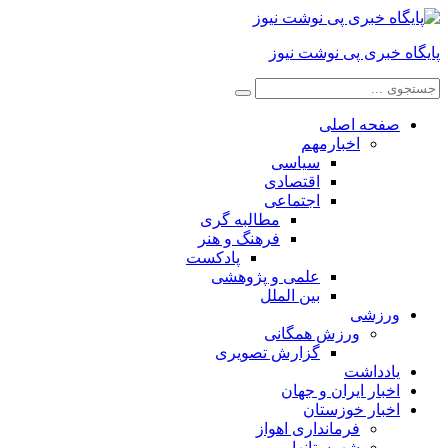
پایگاه خبری پی نوشت نیوز
صفحه اصلی
اخبارمهم
سیاسی
اقتصادی
اجتماعی
مطالبه گری
فرهنگ و هنر
پادکست
علمی و پژوهشی
بین الملل
ورزشی
ورزش همگانی
گزارش تصویری
یادداشت
اخبار ایران و جهان
اخبار خوزستان
فرمانداری اهواز
شهرستانها