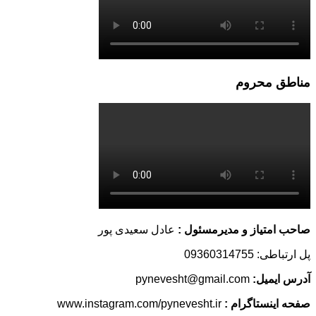
مناطق محروم
صاحب امتیاز و مدیرمسئول :
عادل سعیدی پور
پل ارتباطی: 09360314755
آدرس ایمیل:
pynevesht@gmail.com
صفحه اینستاگرام :
www.instagram.com/pynevesht.ir