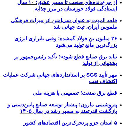
از چرخ‌دنده‌های صنعت تا مسیر عشق؛ ۱۰ سال
ایستادگی فولاد خوزستان در مرز چذابه
قلعه الموت به عنوان سی‌امین اثر میراث‌ فرهنگی
ملموس ایران، ثبت جهانی شد
۲۶ میلیون تن فولاد گمشده؛ وقتی ناترازی انرژی
بزرگ‌ترین مانع تولید می‌شود
نباید برق صنایع قطع شود»؛ تأکید رئیس‌جمهور بر
پشتیبانی از تولید
مهر تأیید SGS بر استانداردهای جهانیِ شرکت عملیات
اکتشاف نفت
قطع برق صنعت؛ تصمیمی با هزینه ملی
پتروشیمی مارون؛ پیشتاز توسعه صنایع پایین‌دستی و
بازگشت قدرتمند به مسیر رشد در سال ۱۴۰۵
۵ استان جزو پرتحرک‌ترین اقتصاد‌های کشور