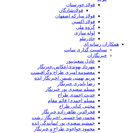
فولاد خوزستان
فولادشادگان
فولاد مبارکه اصفهان
فولاد اکسین
گروه ملی
لوله سازی
چادرملو
همکاران رسانه ای
سیاسیت گذاری سایت
خبرنگاران
عادل سعیدیپور
مهرداد بهوندی/عکاس،خبرنگار
معصومه امیری طراح وگرافیست
مریم بهمنی شیمن /خبرنگار ایذه
رضا باندری خبرنگار
مسلم سعیدی پور خبرنگار
حدیث احمدی طراح
مسلم احمدی/ قائم مقام
مجتبی کیانی طراح
فخرالدین طاهرزاده خبرنگار
محمدرضا حسینی /خبرنگار رشت
جمشید سعیدی پور /نمایندگی ایذه
محمود خواجوی طراح و خبرنگار