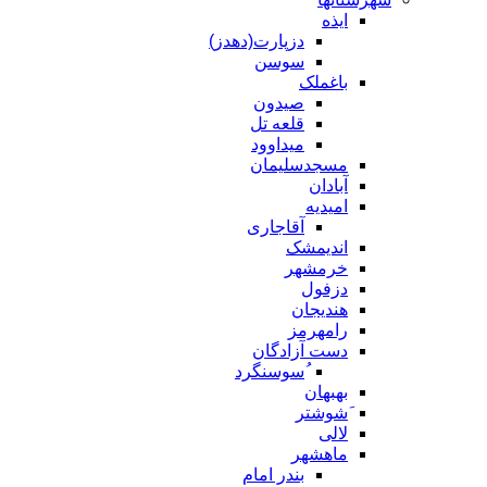
ایذه
دزپارت(دهدز)
سوسن
باغملک
صیدون
قلعه تل
میداوود
مسجدسلیمان
آبادان
امیدیه
آقاجاری
اندیمشک
خرمشهر
دزفول
هندیجان
رامهرمز
دست آزادگان
ُسوسنگرد
بهبهان
َشوشتر
لالی
ماهشهر
بندر امام