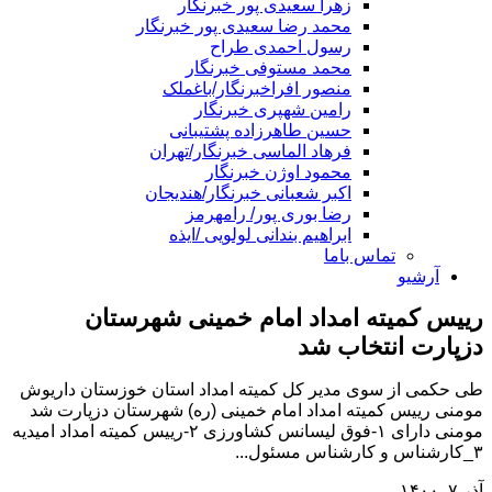
زهرا سعیدی پور خبرنگار
محمد رضا سعیدی پور خبرنگار
رسول احمدی طراح
محمد مستوفی خبرنگار
منصور افراخبرنگار/باغملک
رامین شهپری خبرنگار
حسین طاهرزاده پشتیبانی
فرهاد الماسی خبرنگار/تهران
محمود اوژن خبرنگار
اکبر شعبانی خبرنگار/هندیجان
رضا بوری پور/ رامهرمز
ابراهیم بندانی لولویی /ایذه
تماس باما
آرشیو
رییس کمیته امداد امام خمینی شهرستان
دزپارت انتخاب شد
طی حکمی از سوی مدیر کل کمیته امداد استان خوزستان داریوش
مومنی رییس کمیته امداد امام خمینی (ره) شهرستان دزپارت شد
مومنی دارای ۱-فوق لیسانس کشاورزی ۲-رییس کمیته امداد امیدیه
۳_کارشناس و کارشناس مسئول...
آذر ۷, ۱۴۰۰