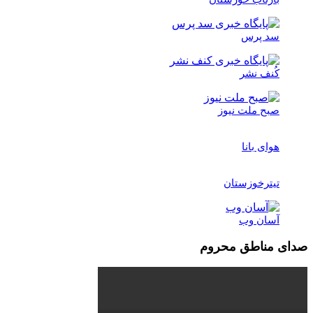
سد پرس
کُنف نشر
صبح ملت نیوز
هوای بانا
تیترخوزستان
آسان وب
صدای مناطق محروم