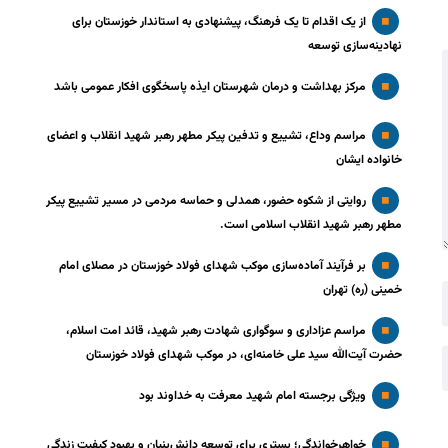
از یک اقدام تا یک فرهنگ، پیشنهادی به استاندار خوزستان برای
نهادینه‌سازی توسعه
مرکز بهداشت و درمان شهرستان ایذه پاسخگوی افکار عمومی باشد
مراسم وداع، تشییع و تدفین پیکر مطهر رهبر شهید انقلاب و اعضای
خانواده ایشان
روایتی از شکوه حضور، همدلی و حماسه مردمی در مسیر تشییع پیکر
مطهر رهبر شهید انقلاب اسلامی است.
بر فرآیند آماده‌سازی موکب شهدای فولاد خوزستان در مصلای امام
خمینی (ره) تهران
مراسم عزاداری و سوگواری شهادت رهبر شهید، قائد امت اسلام،
حضرت آیت‌الله سید علی خامنه‌ای، در موکب شهدای فولاد خوزستان
ویژگی برجسته امام شهید معرفت به خداوند بود
خواهرخواندگی؛ بستری برای توسعه دانش‌بنیان و بهبود کیفیت زندگی