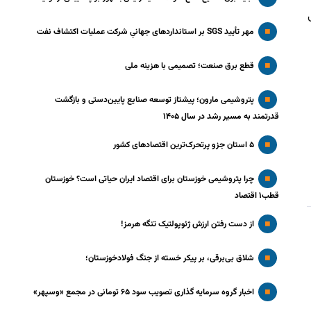
مهر تأیید SGS بر استانداردهای جهانیِ شرکت عملیات اکتشاف نفت
قطع برق صنعت؛ تصمیمی با هزینه ملی
پتروشیمی مارون؛ پیشتاز توسعه صنایع پایین‌دستی و بازگشت
قدرتمند به مسیر رشد در سال ۱۴۰۵
۵ استان جزو پرتحرک‌ترین اقتصاد‌های کشور
چرا پتروشیمی خوزستان برای اقتصاد ایران حیاتی است؟ خوزستان
قطب۱ اقتصاد
از دست رفتن ارزش ژئوپولتیک تنگه هرمز!
شلاق‌ بی‌برقی، بر پیکر خسته‌ از جنگ فولادخوزستان؛
اخبار گروه سرمایه گذاری تصویب سود ۶۵ تومانی در مجمع «وسپهر»