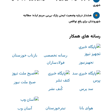
شهری
هشدار درباره وضعیت ایمنی پارک بی‌بی مریم ایذه؛ مطالبه
شهروندان برای رفع نواقص
رسانه های همکار
رسانه تخصصی
بازتاب خوزستان
تجهیزنیوز
فولادسازان
صبح ملت نیوز
سد پرس
کُنف نشر
هوای بانا
تیترخوزستان
آسان وب