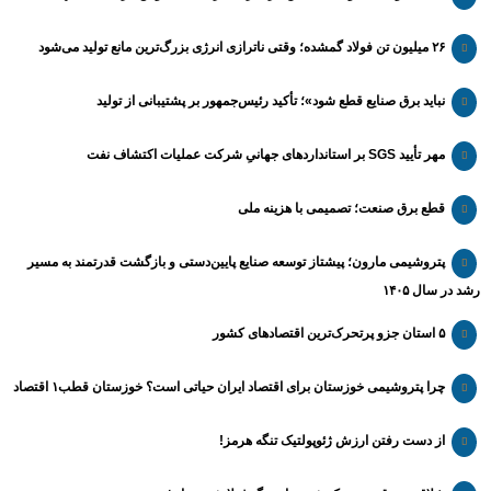
۲۶ میلیون تن فولاد گمشده؛ وقتی ناترازی انرژی بزرگ‌ترین مانع تولید می‌شود
نباید برق صنایع قطع شود»؛ تأکید رئیس‌جمهور بر پشتیبانی از تولید
مهر تأیید SGS بر استانداردهای جهانیِ شرکت عملیات اکتشاف نفت
قطع برق صنعت؛ تصمیمی با هزینه ملی
پتروشیمی مارون؛ پیشتاز توسعه صنایع پایین‌دستی و بازگشت قدرتمند به مسیر
رشد در سال ۱۴۰۵
۵ استان جزو پرتحرک‌ترین اقتصاد‌های کشور
چرا پتروشیمی خوزستان برای اقتصاد ایران حیاتی است؟ خوزستان قطب۱ اقتصاد
از دست رفتن ارزش ژئوپولتیک تنگه هرمز!