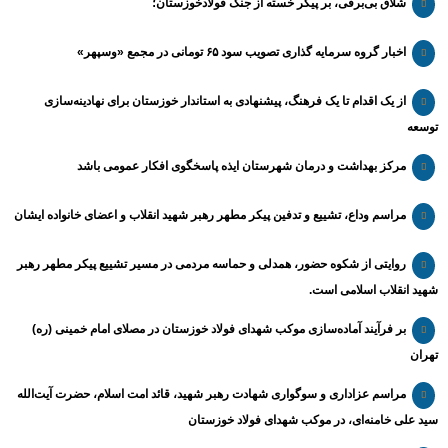
شلاق‌ بی‌برقی، بر پیکر خسته‌ از جنگ فولادخوزستان؛
اخبار گروه سرمایه گذاری تصویب سود ۶۵ تومانی در مجمع «وسپهر»
از یک اقدام تا یک فرهنگ، پیشنهادی به استاندار خوزستان برای نهادینه‌سازی
توسعه
مرکز بهداشت و درمان شهرستان ایذه پاسخگوی افکار عمومی باشد
مراسم وداع، تشییع و تدفین پیکر مطهر رهبر شهید انقلاب و اعضای خانواده ایشان
روایتی از شکوه حضور، همدلی و حماسه مردمی در مسیر تشییع پیکر مطهر رهبر
شهید انقلاب اسلامی است.
بر فرآیند آماده‌سازی موکب شهدای فولاد خوزستان در مصلای امام خمینی (ره)
تهران
مراسم عزاداری و سوگواری شهادت رهبر شهید، قائد امت اسلام، حضرت آیت‌الله
سید علی خامنه‌ای، در موکب شهدای فولاد خوزستان