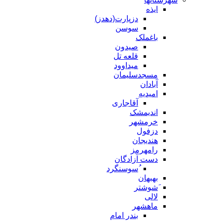
ایذه
دزپارت(دهدز)
سوسن
باغملک
صیدون
قلعه تل
میداوود
مسجدسلیمان
آبادان
امیدیه
آقاجاری
اندیمشک
خرمشهر
دزفول
هندیجان
رامهرمز
دست آزادگان
ُسوسنگرد
بهبهان
َشوشتر
لالی
ماهشهر
بندر امام