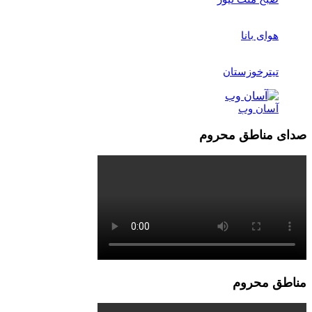
هوای بانا
تیترخوزستان
آسان وب
صدای مناطق محروم
مناطق محروم