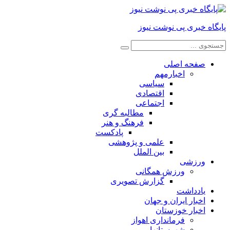
پایگاه خبری پی نوشت نیوز
صفحه اصلی
اخبارمهم
سیاسی
اقتصادی
اجتماعی
مطالبه گری
فرهنگ و هنر
پادکست
علمی و پژوهشی
بین الملل
ورزشی
ورزش همگانی
گزارش تصویری
یادداشت
اخبار ایران و جهان
اخبار خوزستان
فرمانداری اهواز
شهرستانها