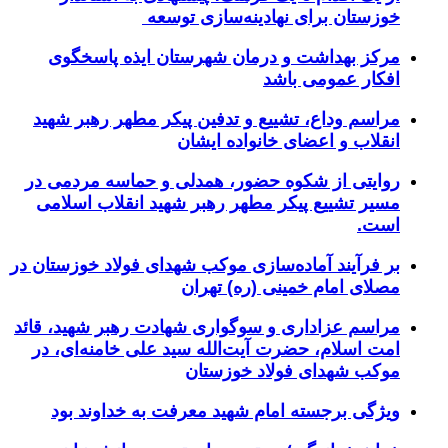
خوزستان برای نهادینه‌سازی توسعه
مرکز بهداشت و درمان شهرستان ایذه پاسخگوی
افکار عمومی باشد
مراسم وداع، تشییع و تدفین پیکر مطهر رهبر شهید
انقلاب و اعضای خانواده ایشان
روایتی از شکوه حضور، همدلی و حماسه مردمی در
مسیر تشییع پیکر مطهر رهبر شهید انقلاب اسلامی
است.
بر فرآیند آماده‌سازی موکب شهدای فولاد خوزستان در
مصلای امام خمینی (ره) تهران
مراسم عزاداری و سوگواری شهادت رهبر شهید، قائد
امت اسلام، حضرت آیت‌الله سید علی خامنه‌ای، در
موکب شهدای فولاد خوزستان
ویژگی برجسته امام شهید معرفت به خداوند بود