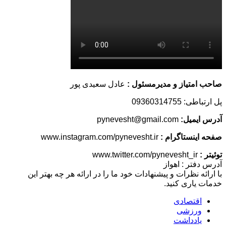
صاحب امتیاز و مدیرمسئول :
عادل سعیدی پور
پل ارتباطی: 09360314755
آدرس ایمیل:
pynevesht@gmail.com
صفحه اینستاگرام :
www.instagram.com/pynevesht.ir
توئیتر :
www.twitter.com/pynevesht_ir
آدرس دفتر : اهواز
با ارائه نظرات و پیشنهادات خود ما را در ارائه هر چه بهتر این
خدمات یاری کنید.
اقتصادی
ورزشی
یادداشت