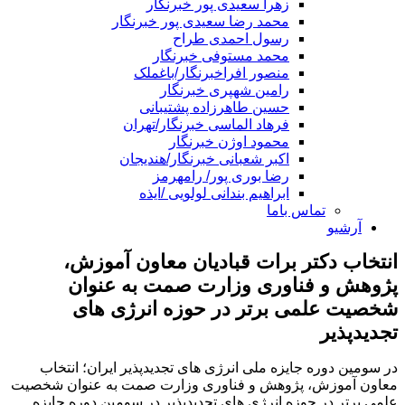
زهرا سعیدی پور خبرنگار
محمد رضا سعیدی پور خبرنگار
رسول احمدی طراح
محمد مستوفی خبرنگار
منصور افراخبرنگار/باغملک
رامین شهپری خبرنگار
حسین طاهرزاده پشتیبانی
فرهاد الماسی خبرنگار/تهران
محمود اوژن خبرنگار
اکبر شعبانی خبرنگار/هندیجان
رضا بوری پور/ رامهرمز
ابراهیم بندانی لولویی /ایذه
تماس باما
آرشیو
انتخاب دکتر برات قبادیان معاون آموزش،
پژوهش و فناوری وزارت صمت به عنوان
شخصیت علمی برتر در حوزه انرژی های
تجدیدپذیر
در سومین دوره جایزه ملی انرژی های تجدیدپذیر ایران؛ انتخاب
معاون آموزش، پژوهش و فناوری وزارت صمت به عنوان شخصیت
علمی برتر در حوزه انرژی های تجدیدپذیر در سومین دوره جایزه