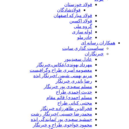
فولاد خوزستان
فولادشادگان
فولاد مبارکه اصفهان
فولاد اکسین
گروه ملی
لوله سازی
چادرملو
همکاران رسانه ای
سیاسیت گذاری سایت
خبرنگاران
عادل سعیدیپور
مهرداد بهوندی/عکاس،خبرنگار
معصومه امیری طراح وگرافیست
مریم بهمنی شیمن /خبرنگار ایذه
رضا باندری خبرنگار
مسلم سعیدی پور خبرنگار
حدیث احمدی طراح
مسلم احمدی/ قائم مقام
مجتبی کیانی طراح
فخرالدین طاهرزاده خبرنگار
محمدرضا حسینی /خبرنگار رشت
جمشید سعیدی پور /نمایندگی ایذه
محمود خواجوی طراح و خبرنگار