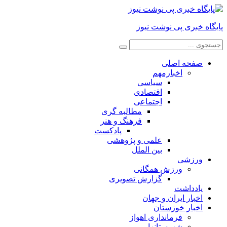
پایگاه خبری پی نوشت نیوز
صفحه اصلی
اخبارمهم
سیاسی
اقتصادی
اجتماعی
مطالبه گری
فرهنگ و هنر
پادکست
علمی و پژوهشی
بین الملل
ورزشی
ورزش همگانی
گزارش تصویری
یادداشت
اخبار ایران و جهان
اخبار خوزستان
فرمانداری اهواز
شهرستانها