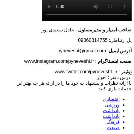
صاحب امتیاز و مدیرمسئول :
عادل سعیدی پور
پل ارتباطی: 09360314755
آدرس ایمیل:
pynevesht@gmail.com
صفحه اینستاگرام :
www.instagram.com/pynevesht.ir
توئیتر :
www.twitter.com/pynevesht_ir
آدرس دفتر : اهواز
با ارائه نظرات و پیشنهادات خود ما را در ارائه هر چه بهتر این
خدمات یاری کنید.
اقتصادی
ورزشی
یادداشت
یادداشت
فرهنگ
صنعت