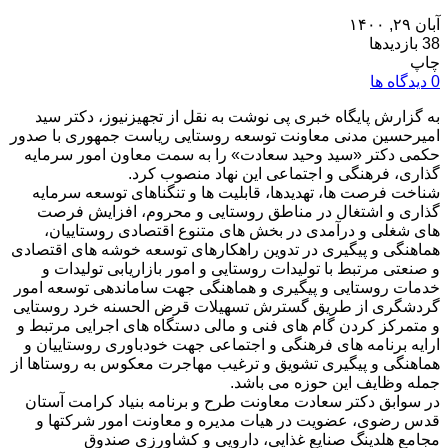
آبان ۲۹, ۱۴۰۰
38 بازدیدها
چاپ
0 دیدگاه ها
به گزارش پایگاه خبری پی نوشت به نقل از تجهیزنیوز، دکتر سید
امیرحسین مدنی معاونت توسعه روستایی ریاست جمهوری با صدور
حکمی دکتر «سید وحید سعادت» را به سمت معاون امور سرمایه
گذاری، فرهنگی و اجتماعی این نهاد منصوب کرد.
شناخت فرصت ها، تهدیدها، قابلیت ها و تنگناهای توسعه سرمایه
گذاری و اشتغال در مناطق روستایی و محروم، افزایش فرصت
های شغلی و درآمدی در بخش های متنوع اقتصادی روستاییان،
هماهنگی و پیگیری در تدوین راهکارهای توسعه خوشه های اقتصادی
و صنعتی مرتبط با تولیدات روستایی و امور بازاریابی تولیدات و
خدمات روستایی و پیگیری و هماهنگی جهت ساماندهی توسعه امور
گردشگری از طریق گسترش تسهیلات قرض الحسنه خرد روستایی
و متمرکز کردن گام های فنی و مالی دستگاه های اجرایی مرتبط و
ارایه برنامه های فرهنگی و اجتماعی جهت خودباوری روستاییان و
هماهنگی و پیگیری تشویق و ترغیب مهاجرت معکوس به روستاها از
جمله وظایف این حوزه می باشد.
در سوابق دکتر سعادت معاونت طرح و برنامه بنیاد کرامت آستان
قدس رضوی، عضویت در هیات مدیره و معاونت امور شرکتها و
مجامع هلدینگ صنایع غذایی، دارویی و کشاورزی صندوق