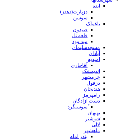
ایذه
دزپارت(دهدز)
سوسن
باغملک
صیدون
قلعه تل
میداوود
مسجدسلیمان
آبادان
امیدیه
آقاجاری
اندیمشک
خرمشهر
دزفول
هندیجان
رامهرمز
دست آزادگان
ُسوسنگرد
بهبهان
َشوشتر
لالی
ماهشهر
بندر امام