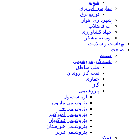
شوش
سازمان آب برق
توزیع برق
شهرداری اهواز
آب فاضلاب
جهاد کشاورزی
توسعه نیشکر
بهداشت و سلامت
صنعت
صمت
نفت،گاز،پتروشیمی
ملی مناطق
نفت گاز اروندان
حفاری
گاز
پتروشیمی
آریا ساسول
پتروشیمی مارون
پتروشیمی جم
پتروشیمی امیرکبیر
پتروشیمی تندگویان
پتروشیمی خوزستان
پتروشیمی تبریز
فولاد