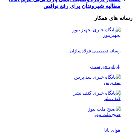
مطالبه شهروندان برای رفع نواقص
رسانه های همکار
تجهیزنیوز
رسانه تخصصی فولادسازان
بازتاب خوزستان
سد پرس
کُنف نشر
صبح ملت نیوز
هوای بانا