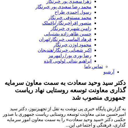
زهرا سعیدی پور خبرنگار
محمد رضا سعیدی پور خبرنگار
رسول احمدی طراح
محمد مستوفی خبرنگار
منصور افراخبرنگار/باغملک
رامین شهپری خبرنگار
حسین طاهرزاده پشتیبانی
فرهاد الماسی خبرنگار/تهران
محمود اوژن خبرنگار
اکبر شعبانی خبرنگار/هندیجان
رضا بوری پور/ رامهرمز
ابراهیم بندانی لولویی /ایذه
تماس باما
آرشیو
دکتر سید وحید سعادت به سمت معاون سرمایه
گذاری معاونت توسعه روستایی نهاد ریاست
جمهوری منصوب شد
به گزارش پایگاه خبری پی نوشت به نقل از تجهیزنیوز، دکتر سید
امیرحسین مدنی معاونت توسعه روستایی ریاست جمهوری با صدور
حکمی دکتر «سید وحید سعادت» را به سمت معاون امور سرمایه
گذاری، فرهنگی و اجتماعی این...