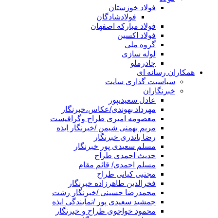
فولاد خوزستان
فولادشادگان
فولاد مبارکه اصفهان
فولاد اکسین
گروه ملی
لوله سازی
چادرملو
همکاران رسانه ای
سیاسیت گذاری سایت
خبرنگاران
عادل سعیدیپور
مهرداد بهوندی/عکاس،خبرنگار
معصومه امیری طراح وگرافیست
مریم بهمنی شیمن /خبرنگار ایذه
رضا باندری خبرنگار
مسلم سعیدی پور خبرنگار
حدیث احمدی طراح
مسلم احمدی/ قائم مقام
مجتبی کیانی طراح
فخرالدین طاهرزاده خبرنگار
محمدرضا حسینی /خبرنگار رشت
جمشید سعیدی پور /نمایندگی ایذه
محمود خواجوی طراح و خبرنگار