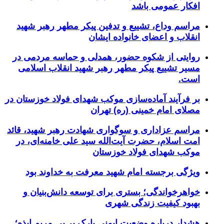
افکار عمومی باشد
مراسم وداع، تشییع و تدفین پیکر مطهر رهبر شهید
انقلاب و اعضای خانواده ایشان
روایتی از شکوه حضور، همدلی و حماسه مردمی در
مسیر تشییع پیکر مطهر رهبر شهید انقلاب اسلامی
است.
بر فرآیند آماده‌سازی موکب شهدای فولاد خوزستان در
مصلای امام خمینی (ره) تهران
مراسم عزاداری و سوگواری شهادت رهبر شهید، قائد
امت اسلام، حضرت آیت‌الله سید علی خامنه‌ای، در
موکب شهدای فولاد خوزستان
ویژگی برجسته امام شهید معرفت به خداوند بود
خواهرخواندگی؛ بستری برای توسعه دانش‌بنیان و
بهبود کیفیت زندگی شهری
هشدار درباره وضعیت ایمنی پارک بی‌بی مریم ایذه؛