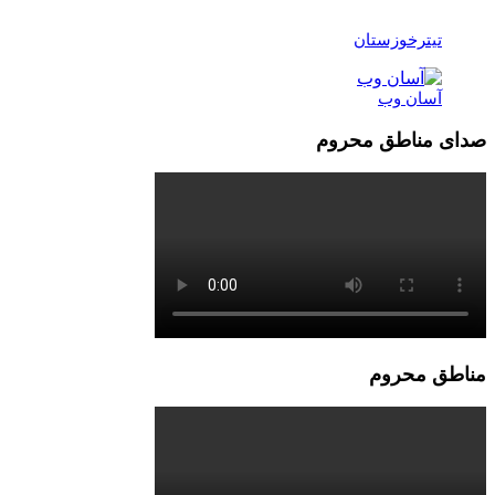
تیترخوزستان
آسان وب
صدای مناطق محروم
مناطق محروم