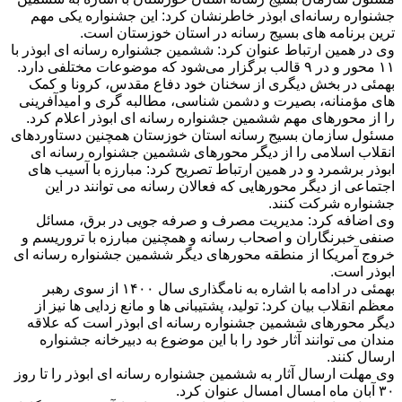
جشنواره رسانه‌ای ابوذر خاطرنشان کرد: این جشنواره یکی مهم‌
ترین برنامه های بسیج رسانه در استان خوزستان است.
وی در همین ارتباط عنوان کرد: ششمین جشنواره رسانه ای ابوذر با
۱۱ محور و در ۹ قالب برگزار می‌شود که موضوعات مختلفی دارد.
بهمئی در بخش دیگری از سخنان خود دفاع مقدس، کرونا و کمک
‌های مؤمنانه، بصیرت و دشمن ‌شناسی، مطالبه گری و امیدآفرینی
را از محورهای مهم ششمین جشنواره رسانه ای ابوذر اعلام کرد.
مسئول سازمان بسیج رسانه استان خوزستان همچنین دستاوردهای
انقلاب اسلامی را از دیگر محورهای ششمین جشنواره رسانه ای
ابوذر برشمرد و در همین ارتباط تصریح کرد: مبارزه با آسیب‌ های
اجتماعی از دیگر محورهایی که فعالان رسانه می توانند در این
جشنواره شرکت کنند.
وی اضافه کرد: مدیریت مصرف و صرفه‌ جویی در برق، مسائل
صنفی خبرنگاران و اصحاب رسانه و همچنین مبارزه با تروریسم و
خروج آمریکا از منطقه محورهای دیگر ششمین جشنواره رسانه ای
ابوذر است.
بهمئی در ادامه با اشاره به نامگذاری سال ۱۴۰۰ از سوی رهبر
معظم انقلاب بیان کرد: تولید، پشتیبانی ‌ها و مانع زدایی ‌ها نیز از
دیگر محورهای ششمین جشنواره رسانه ای ابوذر است که علاقه
مندان می توانند آثار خود را با این موضوع به دبیرخانه جشنواره
ارسال کنند.
وی مهلت ارسال آثار به ششمین جشنواره رسانه ای ابوذر را تا روز
۳۰ آبان ماه امسال امسال عنوان کرد.