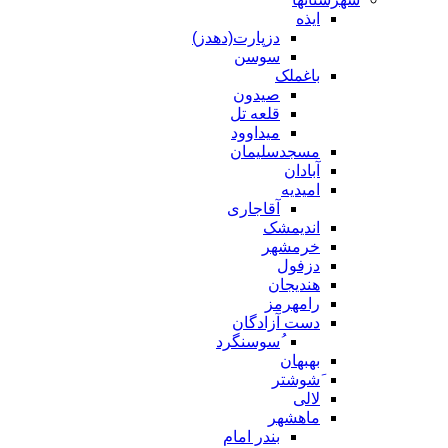
ایذه
دزپارت(دهدز)
سوسن
باغملک
صیدون
قلعه تل
میداوود
مسجدسلیمان
آبادان
امیدیه
آقاجاری
اندیمشک
خرمشهر
دزفول
هندیجان
رامهرمز
دست آزادگان
ُسوسنگرد
بهبهان
َشوشتر
لالی
ماهشهر
بندر امام