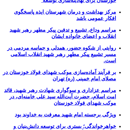
خوزستان برای نهادینه‌سازی توسعه
مرکز بهداشت و درمان شهرستان ایذه پاسخگوی
افکار عمومی باشد
مراسم وداع، تشییع و تدفین پیکر مطهر رهبر شهید
انقلاب و اعضای خانواده ایشان
روایتی از شکوه حضور، همدلی و حماسه مردمی در
مسیر تشییع پیکر مطهر رهبر شهید انقلاب اسلامی
است.
بر فرآیند آماده‌سازی موکب شهدای فولاد خوزستان در
مصلای امام خمینی (ره) تهران
مراسم عزاداری و سوگواری شهادت رهبر شهید، قائد
امت اسلام، حضرت آیت‌الله سید علی خامنه‌ای، در
موکب شهدای فولاد خوزستان
ویژگی برجسته امام شهید معرفت به خداوند بود
خواهرخواندگی؛ بستری برای توسعه دانش‌بنیان و