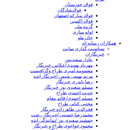
فولاد خوزستان
فولادشادگان
فولاد مبارکه اصفهان
فولاد اکسین
گروه ملی
لوله سازی
چادرملو
همکاران رسانه ای
سیاسیت گذاری سایت
خبرنگاران
عادل سعیدیپور
مهرداد بهوندی/عکاس،خبرنگار
معصومه امیری طراح وگرافیست
مریم بهمنی شیمن /خبرنگار ایذه
رضا باندری خبرنگار
مسلم سعیدی پور خبرنگار
حدیث احمدی طراح
مسلم احمدی/ قائم مقام
مجتبی کیانی طراح
فخرالدین طاهرزاده خبرنگار
محمدرضا حسینی /خبرنگار رشت
جمشید سعیدی پور /نمایندگی ایذه
محمود خواجوی طراح و خبرنگار