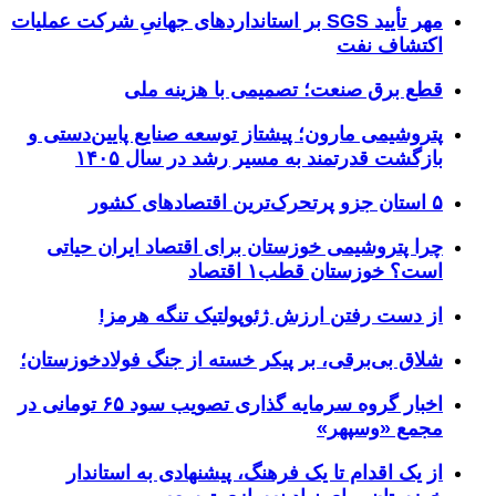
مهر تأیید SGS بر استانداردهای جهانیِ شرکت عملیات
اکتشاف نفت
قطع برق صنعت؛ تصمیمی با هزینه ملی
پتروشیمی مارون؛ پیشتاز توسعه صنایع پایین‌دستی و
بازگشت قدرتمند به مسیر رشد در سال ۱۴۰۵
۵ استان جزو پرتحرک‌ترین اقتصاد‌های کشور
چرا پتروشیمی خوزستان برای اقتصاد ایران حیاتی
است؟ خوزستان قطب۱ اقتصاد
از دست رفتن ارزش ژئوپولتیک تنگه هرمز!
شلاق‌ بی‌برقی، بر پیکر خسته‌ از جنگ فولادخوزستان؛
اخبار گروه سرمایه گذاری تصویب سود ۶۵ تومانی در
مجمع «وسپهر»
از یک اقدام تا یک فرهنگ، پیشنهادی به استاندار