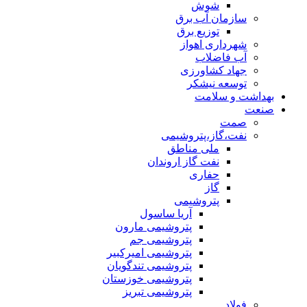
شوش
سازمان آب برق
توزیع برق
شهرداری اهواز
آب فاضلاب
جهاد کشاورزی
توسعه نیشکر
بهداشت و سلامت
صنعت
صمت
نفت،گاز،پتروشیمی
ملی مناطق
نفت گاز اروندان
حفاری
گاز
پتروشیمی
آریا ساسول
پتروشیمی مارون
پتروشیمی جم
پتروشیمی امیرکبیر
پتروشیمی تندگویان
پتروشیمی خوزستان
پتروشیمی تبریز
فولاد