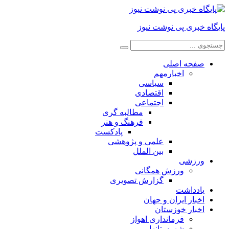
پایگاه خبری پی نوشت نیوز
صفحه اصلی
اخبارمهم
سیاسی
اقتصادی
اجتماعی
مطالبه گری
فرهنگ و هنر
پادکست
علمی و پژوهشی
بین الملل
ورزشی
ورزش همگانی
گزارش تصویری
یادداشت
اخبار ایران و جهان
اخبار خوزستان
فرمانداری اهواز
شهرستانها