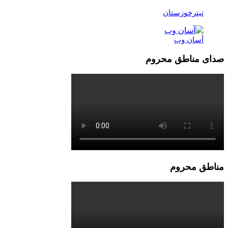
تیترخوزستان
آسان وب
صدای مناطق محروم
مناطق محروم