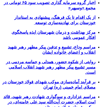
اخبار گروه سرمایه گذاری تصویب سود ۶۵ تومانی در
مجمع «وسپهر»
از یک اقدام تا یک فرهنگ، پیشنهادی به استاندار
خوزستان برای نهادینه‌سازی توسعه
مرکز بهداشت و درمان شهرستان ایذه پاسخگوی
افکار عمومی باشد
مراسم وداع، تشییع و تدفین پیکر مطهر رهبر شهید
انقلاب و اعضای خانواده ایشان
روایتی از شکوه حضور، همدلی و حماسه مردمی در
مسیر تشییع پیکر مطهر رهبر شهید انقلاب اسلامی
است.
بر فرآیند آماده‌سازی موکب شهدای فولاد خوزستان در
مصلای امام خمینی (ره) تهران
مراسم عزاداری و سوگواری شهادت رهبر شهید، قائد
امت اسلام، حضرت آیت‌الله سید علی خامنه‌ای، در