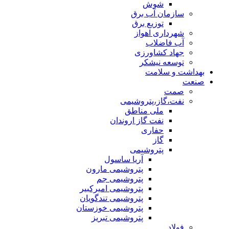
شوش
سازمان آب برق
توزیع برق
شهرداری اهواز
آب فاضلاب
جهاد کشاورزی
توسعه نیشکر
بهداشت و سلامت
صنعت
صمت
نفت،گاز،پتروشیمی
ملی مناطق
نفت گاز اروندان
حفاری
گاز
پتروشیمی
آریا ساسول
پتروشیمی مارون
پتروشیمی جم
پتروشیمی امیرکبیر
پتروشیمی تندگویان
پتروشیمی خوزستان
پتروشیمی تبریز
فولاد