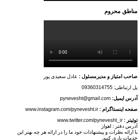
مناطق محروم
صاحب امتیاز و مدیرمسئول :
عادل سعیدی پور
پل ارتباطی: 09360314755
آدرس ایمیل:
pynevesht@gmail.com
صفحه اینستاگرام :
www.instagram.com/pynevesht.ir
توئیتر :
www.twitter.com/pynevesht_ir
آدرس دفتر : اهواز
با ارائه نظرات و پیشنهادات خود ما را در ارائه هر چه بهتر این
خدمات یاری کنید.