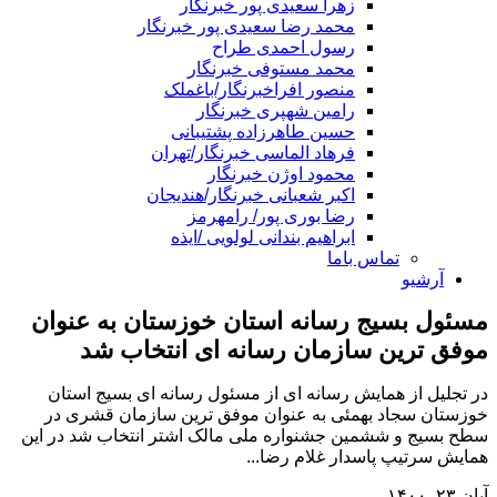
زهرا سعیدی پور خبرنگار
محمد رضا سعیدی پور خبرنگار
رسول احمدی طراح
محمد مستوفی خبرنگار
منصور افراخبرنگار/باغملک
رامین شهپری خبرنگار
حسین طاهرزاده پشتیبانی
فرهاد الماسی خبرنگار/تهران
محمود اوژن خبرنگار
اکبر شعبانی خبرنگار/هندیجان
رضا بوری پور/ رامهرمز
ابراهیم بندانی لولویی /ایذه
تماس باما
آرشیو
مسئول بسیج رسانه استان خوزستان به عنوان
موفق ترین سازمان رسانه ای انتخاب شد
در تجلیل از همایش رسانه ای از مسئول رسانه ای بسیج استان
خوزستان سجاد بهمئی به عنوان موفق ترین سازمان قشری در
سطح بسیج و ششمین جشنواره ملی مالک اشتر انتخاب شد در این
همایش سرتیپ پاسدار غلام رضا...
آبان ۲۳, ۱۴۰۰