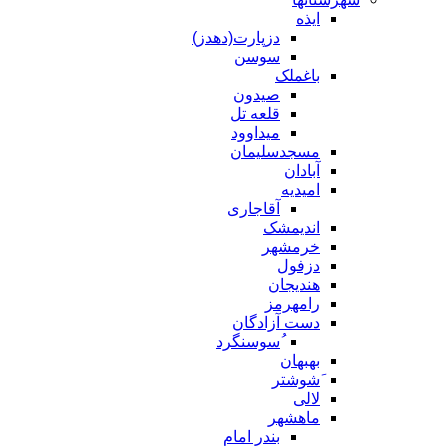
ایذه
دزپارت(دهدز)
سوسن
باغملک
صیدون
قلعه تل
میداوود
مسجدسلیمان
آبادان
امیدیه
آقاجاری
اندیمشک
خرمشهر
دزفول
هندیجان
رامهرمز
دست آزادگان
ُسوسنگرد
بهبهان
َشوشتر
لالی
ماهشهر
بندر امام