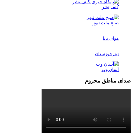
کُنف نشر
صبح ملت نیوز
هوای بانا
تیترخوزستان
آسان وب
صدای مناطق محروم