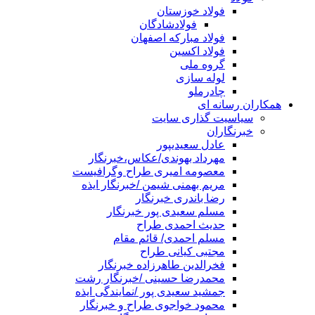
فولاد خوزستان
فولادشادگان
فولاد مبارکه اصفهان
فولاد اکسین
گروه ملی
لوله سازی
چادرملو
همکاران رسانه ای
سیاسیت گذاری سایت
خبرنگاران
عادل سعیدیپور
مهرداد بهوندی/عکاس،خبرنگار
معصومه امیری طراح وگرافیست
مریم بهمنی شیمن /خبرنگار ایذه
رضا باندری خبرنگار
مسلم سعیدی پور خبرنگار
حدیث احمدی طراح
مسلم احمدی/ قائم مقام
مجتبی کیانی طراح
فخرالدین طاهرزاده خبرنگار
محمدرضا حسینی /خبرنگار رشت
جمشید سعیدی پور /نمایندگی ایذه
محمود خواجوی طراح و خبرنگار