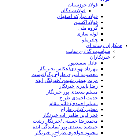
فولاد خوزستان
فولادشادگان
فولاد مبارکه اصفهان
فولاد اکسین
گروه ملی
لوله سازی
چادرملو
همکاران رسانه ای
سیاسیت گذاری سایت
خبرنگاران
عادل سعیدیپور
مهرداد بهوندی/عکاس،خبرنگار
معصومه امیری طراح وگرافیست
مریم بهمنی شیمن /خبرنگار ایذه
رضا باندری خبرنگار
مسلم سعیدی پور خبرنگار
حدیث احمدی طراح
مسلم احمدی/ قائم مقام
مجتبی کیانی طراح
فخرالدین طاهرزاده خبرنگار
محمدرضا حسینی /خبرنگار رشت
جمشید سعیدی پور /نمایندگی ایذه
محمود خواجوی طراح و خبرنگار