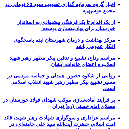
اخبار گروه سرمایه گذاری تصویب سود ۶۵ تومانی در
مجمع «وسپهر»
از یک اقدام تا یک فرهنگ، پیشنهادی به استاندار
خوزستان برای نهادینه‌سازی توسعه
مرکز بهداشت و درمان شهرستان ایذه پاسخگوی
افکار عمومی باشد
مراسم وداع، تشییع و تدفین پیکر مطهر رهبر شهید
انقلاب و اعضای خانواده ایشان
روایتی از شکوه حضور، همدلی و حماسه مردمی در
مسیر تشییع پیکر مطهر رهبر شهید انقلاب اسلامی
است.
بر فرآیند آماده‌سازی موکب شهدای فولاد خوزستان در
مصلای امام خمینی (ره) تهران
مراسم عزاداری و سوگواری شهادت رهبر شهید، قائد
امت اسلام، حضرت آیت‌الله سید علی خامنه‌ای، در