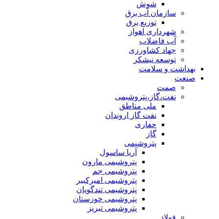
شوش
سازمان آب برق
توزیع برق
شهرداری اهواز
آب فاضلاب
جهاد کشاورزی
توسعه نیشکر
بهداشت و سلامت
صنعت
صمت
نفت،گاز،پتروشیمی
ملی مناطق
نفت گاز اروندان
حفاری
گاز
پتروشیمی
آریا ساسول
پتروشیمی مارون
پتروشیمی جم
پتروشیمی امیرکبیر
پتروشیمی تندگویان
پتروشیمی خوزستان
پتروشیمی تبریز
فولاد