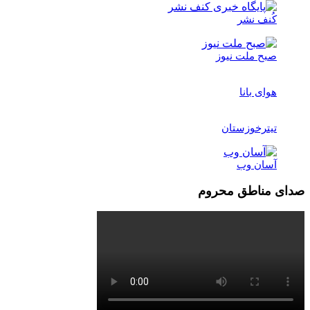
کُنف نشر
صبح ملت نیوز
هوای بانا
تیترخوزستان
آسان وب
صدای مناطق محروم