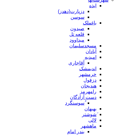
ایذه
دزپارت(دهدز)
سوسن
باغملک
صیدون
قلعه تل
میداوود
مسجدسلیمان
آبادان
امیدیه
آقاجاری
اندیمشک
خرمشهر
دزفول
هندیجان
رامهرمز
دست آزادگان
ُسوسنگرد
بهبهان
َشوشتر
لالی
ماهشهر
بندر امام