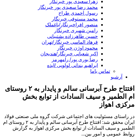
زهرا سعیدی پور خبرنگار
محمد رضا سعیدی پور خبرنگار
رسول احمدی طراح
محمد مستوفی خبرنگار
منصور افراخبرنگار/باغملک
رامین شهپری خبرنگار
حسین طاهرزاده پشتیبانی
فرهاد الماسی خبرنگار/تهران
محمود اوژن خبرنگار
اکبر شعبانی خبرنگار/هندیجان
رضا بوری پور/ رامهرمز
ابراهیم بندانی لولویی /ایذه
تماس باما
آرشیو
افتتاح طرح آبرسانی سالم و پایدار به ۲ روستای
ام الطمیر و سیف السادات از توابع بخش
مرکزی اهواز
در راستای مسئولیت های اجتماعی شرکت گروه ملی صنعتی فولاد
ایران محقق شد: افتتاح طرح آبرسانی سالم و پایدار به ۲ روستای ام
الطمیر و سیف السادات از توابع بخش مرکزی اهواز به گزارش
روابط عمومی و امور بین...