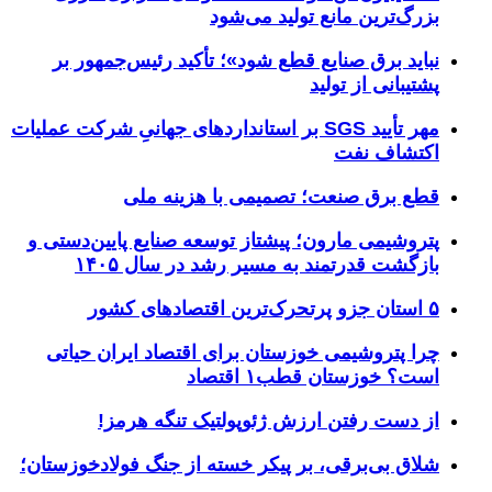
بزرگ‌ترین مانع تولید می‌شود
نباید برق صنایع قطع شود»؛ تأکید رئیس‌جمهور بر
پشتیبانی از تولید
مهر تأیید SGS بر استانداردهای جهانیِ شرکت عملیات
اکتشاف نفت
قطع برق صنعت؛ تصمیمی با هزینه ملی
پتروشیمی مارون؛ پیشتاز توسعه صنایع پایین‌دستی و
بازگشت قدرتمند به مسیر رشد در سال ۱۴۰۵
۵ استان جزو پرتحرک‌ترین اقتصاد‌های کشور
چرا پتروشیمی خوزستان برای اقتصاد ایران حیاتی
است؟ خوزستان قطب۱ اقتصاد
از دست رفتن ارزش ژئوپولتیک تنگه هرمز!
شلاق‌ بی‌برقی، بر پیکر خسته‌ از جنگ فولادخوزستان؛