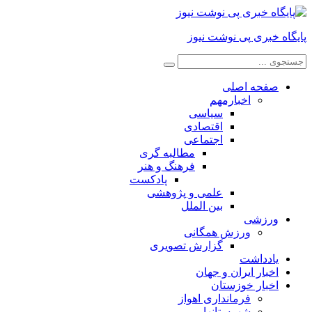
پایگاه خبری پی نوشت نیوز
صفحه اصلی
اخبارمهم
سیاسی
اقتصادی
اجتماعی
مطالبه گری
فرهنگ و هنر
پادکست
علمی و پژوهشی
بین الملل
ورزشی
ورزش همگانی
گزارش تصویری
یادداشت
اخبار ایران و جهان
اخبار خوزستان
فرمانداری اهواز
شهرستانها