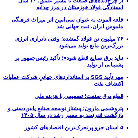
از چرخ‌دنده‌های صنعت تا مسیر عشق؛ ۱۰ سال
ایستادگی فولاد خوزستان در مرز چذابه
قلعه الموت به عنوان سی‌امین اثر میراث‌ فرهنگی
ملموس ایران، ثبت جهانی شد
۲۶ میلیون تن فولاد گمشده؛ وقتی ناترازی انرژی
بزرگ‌ترین مانع تولید می‌شود
نباید برق صنایع قطع شود»؛ تأکید رئیس‌جمهور بر
پشتیبانی از تولید
مهر تأیید SGS بر استانداردهای جهانیِ شرکت عملیات
اکتشاف نفت
قطع برق صنعت؛ تصمیمی با هزینه ملی
پتروشیمی مارون؛ پیشتاز توسعه صنایع پایین‌دستی و
بازگشت قدرتمند به مسیر رشد در سال ۱۴۰۵
۵ استان جزو پرتحرک‌ترین اقتصاد‌های کشور