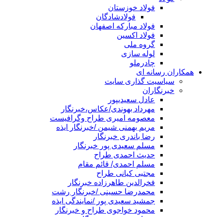
فولاد خوزستان
فولادشادگان
فولاد مبارکه اصفهان
فولاد اکسین
گروه ملی
لوله سازی
چادرملو
همکاران رسانه ای
سیاسیت گذاری سایت
خبرنگاران
عادل سعیدیپور
مهرداد بهوندی/عکاس،خبرنگار
معصومه امیری طراح وگرافیست
مریم بهمنی شیمن /خبرنگار ایذه
رضا باندری خبرنگار
مسلم سعیدی پور خبرنگار
حدیث احمدی طراح
مسلم احمدی/ قائم مقام
مجتبی کیانی طراح
فخرالدین طاهرزاده خبرنگار
محمدرضا حسینی /خبرنگار رشت
جمشید سعیدی پور /نمایندگی ایذه
محمود خواجوی طراح و خبرنگار