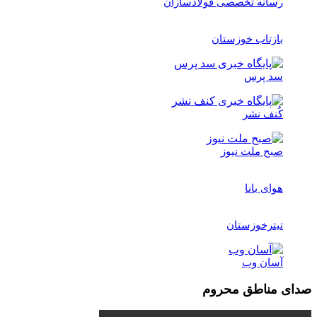
رسانه تخصصی فولادسازان
بازتاب خوزستان
سد پرس
کُنف نشر
صبح ملت نیوز
هوای بانا
تیترخوزستان
آسان وب
صدای مناطق محروم