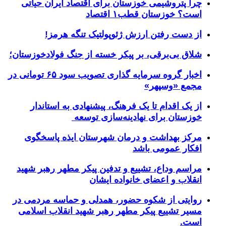
چرا پتروشیمی خوزستان برای اقتصاد ایران حیاتی
است؟ خوزستان قطب۱ اقتصاد
از دست رفتن ارزش ژئوپولتیک تنگه هرمز!
شلاق‌ بی‌برقی، بر پیکر خسته‌ از جنگ فولادخوزستان؛
اخبار گروه سرمایه گذاری تصویب سود ۶۵ تومانی در
مجمع «وسپهر»
از یک اقدام تا یک فرهنگ، پیشنهادی به استاندار
خوزستان برای نهادینه‌سازی توسعه
مرکز بهداشت و درمان شهرستان ایذه پاسخگوی
افکار عمومی باشد
مراسم وداع، تشییع و تدفین پیکر مطهر رهبر شهید
انقلاب و اعضای خانواده ایشان
روایتی از شکوه حضور، همدلی و حماسه مردمی در
مسیر تشییع پیکر مطهر رهبر شهید انقلاب اسلامی
است.