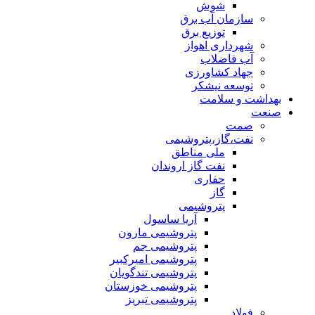
شوش
سازمان آب برق
توزیع برق
شهرداری اهواز
آب فاضلاب
جهاد کشاورزی
توسعه نیشکر
بهداشت و سلامت
صنعت
صمت
نفت،گاز،پتروشیمی
ملی مناطق
نفت گاز اروندان
حفاری
گاز
پتروشیمی
آریا ساسول
پتروشیمی مارون
پتروشیمی جم
پتروشیمی امیرکبیر
پتروشیمی تندگویان
پتروشیمی خوزستان
پتروشیمی تبریز
فولاد