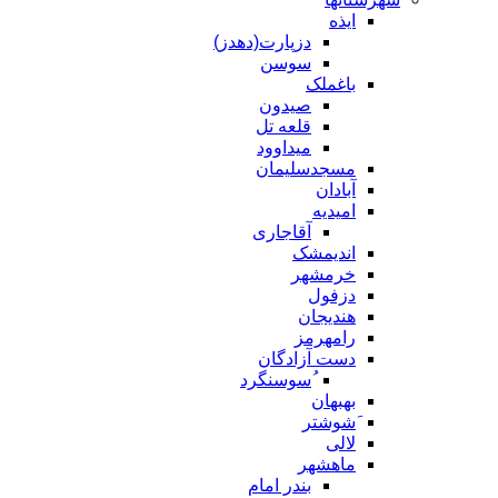
ایذه
دزپارت(دهدز)
سوسن
باغملک
صیدون
قلعه تل
میداوود
مسجدسلیمان
آبادان
امیدیه
آقاجاری
اندیمشک
خرمشهر
دزفول
هندیجان
رامهرمز
دست آزادگان
ُسوسنگرد
بهبهان
َشوشتر
لالی
ماهشهر
بندر امام