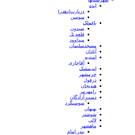
ایذه
دزپارت(دهدز)
سوسن
باغملک
صیدون
قلعه تل
میداوود
مسجدسلیمان
آبادان
امیدیه
آقاجاری
اندیمشک
خرمشهر
دزفول
هندیجان
رامهرمز
دست آزادگان
ُسوسنگرد
بهبهان
َشوشتر
لالی
ماهشهر
بندر امام