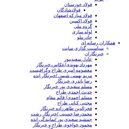
فولاد خوزستان
فولادشادگان
فولاد مبارکه اصفهان
فولاد اکسین
گروه ملی
لوله سازی
چادرملو
همکاران رسانه ای
سیاسیت گذاری سایت
خبرنگاران
عادل سعیدیپور
مهرداد بهوندی/عکاس،خبرنگار
معصومه امیری طراح وگرافیست
مریم بهمنی شیمن /خبرنگار ایذه
رضا باندری خبرنگار
مسلم سعیدی پور خبرنگار
حدیث احمدی طراح
مسلم احمدی/ قائم مقام
مجتبی کیانی طراح
فخرالدین طاهرزاده خبرنگار
محمدرضا حسینی /خبرنگار رشت
جمشید سعیدی پور /نمایندگی ایذه
محمود خواجوی طراح و خبرنگار