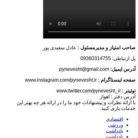
صاحب امتیاز و مدیرمسئول :
عادل سعیدی پور
پل ارتباطی: 09360314755
آدرس ایمیل:
pynevesht@gmail.com
صفحه اینستاگرام :
www.instagram.com/pynevesht.ir
توئیتر :
www.twitter.com/pynevesht_ir
آدرس دفتر : اهواز
با ارائه نظرات و پیشنهادات خود ما را در ارائه هر چه بهتر این
خدمات یاری کنید.
اقتصادی
ورزشی
یادداشت
یادداشت