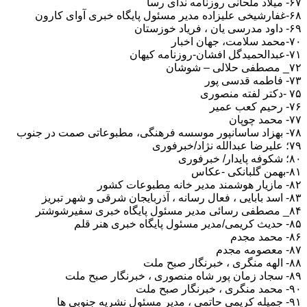
۶۷- میلاد ملحانی روزنامه ندای رسا
۶۸-غفارشیخی علیزاده مدیر مسئول پایگاه خبری آوای کارون
۶۹- داود مدرسی یان ، فریاد خوزستان
۷۰-محمد سلامت، جهان اخبار
۷۱-عبدالحمیدگل افشان-روزنامه کیهان
۷۲_ مصطفی حلالی – شوشان
۷۳- فاطمه قدسی پور
۷۵ -دکتر لفته منصوری
۷۶- رحیم کعب عمیر
۷۷- محمد چوپان
۷۸- بهزاد ساسانپور موسسه فرهنگی، مطبوعاتی صمت در جنوب
۷۹؛ علیرضا عبدالله نژاد/خبرفوری
۸۰؛ شکوفه پایدار/ خبرفوری
۸۱-بهمن گلبانکی -عکاس
۸۲- مازیار هوشمند مدیر خانه مطبوعات کشور
۸۳- اسد بابایی ، فعال رسانه ، آذربایجان شرقی و شهر تبریز
۸۴_ مصطفی رسائی مدیر مسئول پایگاه خبری سفیرشوشتر
۸۵- حدیث کریمی/مدیر مسئول پایگاه خبری هنر قلم
۸۶- محمد مجدم
۸۷- معصومه مجدم
۸۸- الهه منگری ، خبرنگار صبح ملت
۸۹- سجاد زمان پور شاه منصوری ، خبرنگار صبح ملت
۹۰- محمد منگری ، خبرنگار صبح ملت
۹۱- جمیله کریمی حاتمی ، مدیر مسئول نشریه جنوبی ها