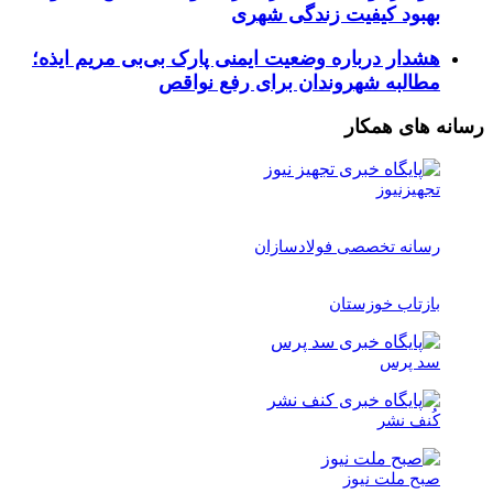
بهبود کیفیت زندگی شهری
هشدار درباره وضعیت ایمنی پارک بی‌بی مریم ایذه؛
مطالبه شهروندان برای رفع نواقص
رسانه های همکار
تجهیزنیوز
رسانه تخصصی فولادسازان
بازتاب خوزستان
سد پرس
کُنف نشر
صبح ملت نیوز