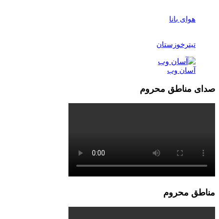
هوای بانا
تیترخوزستان
آسان وب
صدای مناطق محروم
مناطق محروم