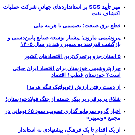
مهر تأیید SGS بر استانداردهای جهانیِ شرکت عملیات
اکتشاف نفت
قطع برق صنعت؛ تصمیمی با هزینه ملی
پتروشیمی مارون؛ پیشتاز توسعه صنایع پایین‌دستی و
بازگشت قدرتمند به مسیر رشد در سال ۱۴۰۵
۵ استان جزو پرتحرک‌ترین اقتصاد‌های کشور
چرا پتروشیمی خوزستان برای اقتصاد ایران حیاتی
است؟ خوزستان قطب۱ اقتصاد
از دست رفتن ارزش ژئوپولتیک تنگه هرمز!
شلاق‌ بی‌برقی، بر پیکر خسته‌ از جنگ فولادخوزستان؛
اخبار گروه سرمایه گذاری تصویب سود ۶۵ تومانی در
مجمع «وسپهر»
از یک اقدام تا یک فرهنگ، پیشنهادی به استاندار