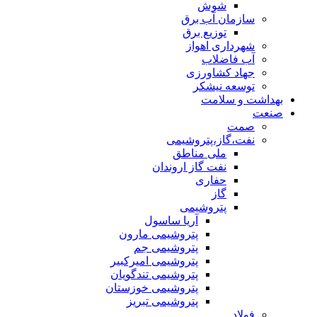
شوش
سازمان آب برق
توزیع برق
شهرداری اهواز
آب فاضلاب
جهاد کشاورزی
توسعه نیشکر
بهداشت و سلامت
صنعت
صمت
نفت،گاز،پتروشیمی
ملی مناطق
نفت گاز اروندان
حفاری
گاز
پتروشیمی
آریا ساسول
پتروشیمی مارون
پتروشیمی جم
پتروشیمی امیرکبیر
پتروشیمی تندگویان
پتروشیمی خوزستان
پتروشیمی تبریز
فولاد