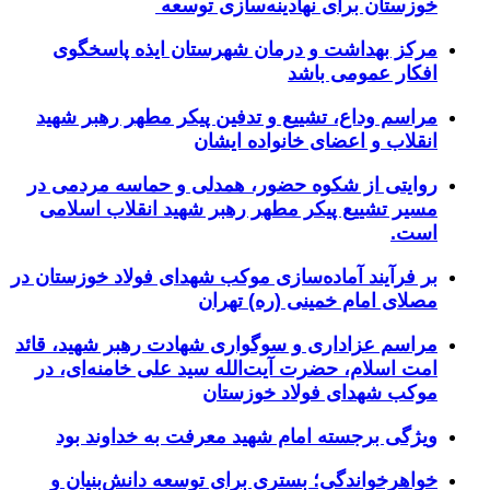
خوزستان برای نهادینه‌سازی توسعه
مرکز بهداشت و درمان شهرستان ایذه پاسخگوی
افکار عمومی باشد
مراسم وداع، تشییع و تدفین پیکر مطهر رهبر شهید
انقلاب و اعضای خانواده ایشان
روایتی از شکوه حضور، همدلی و حماسه مردمی در
مسیر تشییع پیکر مطهر رهبر شهید انقلاب اسلامی
است.
بر فرآیند آماده‌سازی موکب شهدای فولاد خوزستان در
مصلای امام خمینی (ره) تهران
مراسم عزاداری و سوگواری شهادت رهبر شهید، قائد
امت اسلام، حضرت آیت‌الله سید علی خامنه‌ای، در
موکب شهدای فولاد خوزستان
ویژگی برجسته امام شهید معرفت به خداوند بود
خواهرخواندگی؛ بستری برای توسعه دانش‌بنیان و