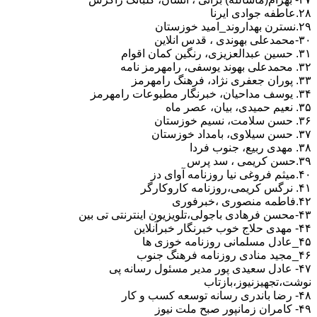
۲۸.عاطفه جوادی ایرنا
۲۹.نسترن بهداروند_امید خوزستان
۳۰-محمدعلی بهوندی ، قدس انلاین
۳۱. حسین عبدالعزیزی، رنگین کمان اقوام
۳۲. محمدعلی بهوند یوسفی، رامهرمز نامه
۳۳. پوران جعفری نژاد، فرهنگ رامهرمز
۳۴. یوسف مداحیان، خبرنگار مطبوعات رامهرمز
۳۵. نعیم حمیدی، بیان، عصر ماه
۳۶. حسن سلامت، نسیم خوزستان
۳۷. حسن سیلاوی، بامداد خوزستان
۳۸. مهدی ربیع، جنوب فردا
۳۹.حسن کریمی ، سد پرس
۴۰.میثم فروغی نیا روزنامه آوای دز
۴۱. نرگس کریمی،روزنامه کاروکارگر
۴۲.فاطمه منصوری ،خبرفوری
۴۳-محسن فرهادی باجولی،تلویزیون اینترنتی تی بین
۴۴- مهدی حلاج خوب خبرنگار خبرآنلاین
۴۵_عادل مسلمانی روزنامه خوزی ها
۴۶_مجید منادی روزنامه فرهنگ جنوب
۴۷- عادل سعیدی پور مدیر مسئول رسانه پی
نوشت،تجهیزنیوز،بازتاب
۴۸- رضا باندری رسانه توسعه کسب و کار
۴۹- کامران زمانپور صبح ملت نیوز