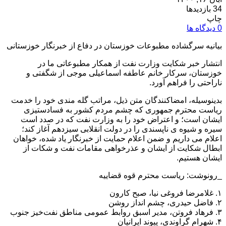
34 بازدیدها
چاپ
0 دیدگاه ها
بیانیه سرگشاده مطبوعات خوزستان در دفاع از خبرنگار خوزستانی
انتشار خبر شکایت وزارت نفت از همکار مطبوعاتی ما در
خوزستان، سرکار خانم عاطفه اسماعیلی موجی از شگفتی و
ناراحتی را فراهم آورد.
بدینوسیله، امضاکنندگان متن ذیل، مراتب گله مندی خود را خدمت
ریاست محترم جمهوری که چشم مردم کشور به فسادستیزی
ایشان است؛ و اعتراض خود را به وزارت نفت که در صدد است
سیره و شیوه ی ناپسندی را در دولت انقلابی سیزدهم آغاز کند؛
اعلام می داریم و ضمن اعلام حمایت از خبرنگار یاد شده، خواهان
ابطال شکایت از ایشان و عذرخواهی مقامات نفت و شکات از
ایشان هستیم.
_رونوشت: ریاست محترم قوه قضاییه
۱. غلامرضا فروغی نیا، صبح کارون
۲. فاضل حیدری، چشم انداز روشن
۳. فرهاد فروتن، مدیر اسبق روابط عمومی مناطق نفت‌خیز جنوب
۴. شهرام گراوندی، پیوند ایرانیان