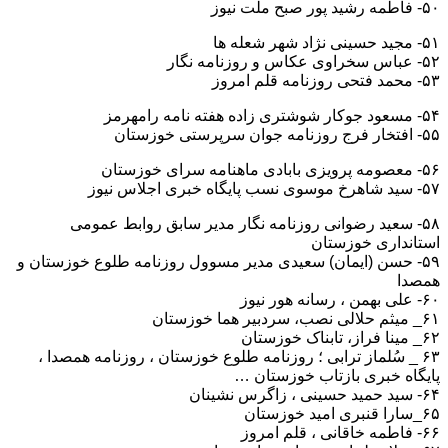
۵۰- فاطمه رشید پور صبح ملت نیوز
۵۱- مجید حسینی نژاد شهر شعله ها
۵۲- عباس سخراوی عکاس و روزنامه نگار
۵۳- محمد فتحی روزنامه قلم امروز
۵۴- مسعود جوکار شوشتری زاده هفته نامه رامهرمز
۵۵- افتخار فرج روزنامه جوان سرپرستی خوزستان
۵۶- معصومه پرویزی بابادی ماهنامه سرای خوزستان
۵۷- سید شاهرخ موسوی نسب پایگاه خبری اجلاس نیوز
۵۸- سعید رضوانی روزنامه نگار مدیر سابق روابط عمومی
استانداری خوزستان
۵۹- حسن (ایمان) سعیدی مدیر مسوول روزنامه طلوع خوزستان و
همصدا
۶۰- علی بهمن ، رسانه هور نیوز
۶۱_ میثم حلالی نصب، سردبیر هما خوزستان
۶۲_ مینا فراز، تابناک خوزستان
۶۳ _ سُلماز ترابی ؛ روزنامه طلوع خوزستان ، روزنامه همصدا ،
پایگاه خبری بازتاب خوزستان …
۶۴- سید حمید حسینی ، زاگرس نشینان
۶۵_سارا قنبری امید خوزستان
۶۶- فاطمه خاقانی ، قلم امروز