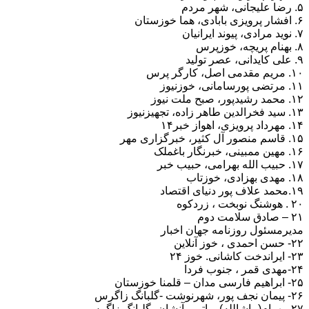
۵. رضا علیجانی، شهر مردم
۶. افشار پرویزی بابادی، هما خوزستان
۷. نوید مرادی، پیوند ایرانیان
۸. بهنام پریچه، خوزپرس
۹. علی کایدانی، عصر تولید
۱۰. مریم مقدمی اصل، کارگر پرس
۱۱. مرتضی پورسامانی، خوزنیوز
۱۲. محمد رشیدپور، صبح ملت نیوز
۱۳. سید فخرالدین طاهر زاده، تجهیزنیوز
۱۴. مهرداد پرویزی، اهواز خبر۱۴
۱۵. قاسم منصور آل کثیر، خبرگزاری مهر
۱۶. مهین ممبینی، خبرنگار باغملک
۱۷. حبیب الله بهرامی، حبیب خبر
۱۸. مهدی بهزادی، خوزتاب
۱۹.محمد علاف پور دنیای اقتصاد
۲۰ . هوشنگ نوبخت ، زردکوه
۲۱ – صادق سلامت دوم
مدیرمسئول روزنامه جهان اخبار
۲۲- حسن احمدی ، خوز آنلاین
۲۳- ایراندخت کاشانی. خوز ۲۴
۲۴-مهدی قمر ، جنوب فردا
۲۵- ابراهیم فارسی مدان – قلمنا خوزستان
۲۶- پیمان نجف پور، شهرنوشت -گلبانگ زاگرس
۲۷- بهرام(ماشالله) براتی ، آنشان، گلبانگ زاگرس