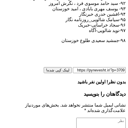
۹۲- سید حامد موسوی فرد ، نگرش امروز
۹۳- یوسف مهری بابادی ، امید خوزستان
۹۴-افشین خدری خبرنگار
۹۵-سیامک شالویی_روزنامه نگار
۹۶-سجاد خراسانی-خبریک
۹۷-نوید شالویی-آگاه
۹۸-جمشید سعیدی طلوع خوزستان
لینک کپی شده!
بدون نظر! اولین نفر باشید
دیدگاهتان را بنویسید
نشانی ایمیل شما منتشر نخواهد شد.
بخش‌های موردنیاز
علامت‌گذاری شده‌اند
*