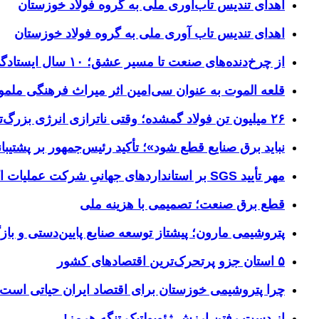
اهدای تندیس تاب‌آوری ملی به گروه فولاد خوزستان
اهدای تندیس تاب آوری ملی به گروه فولاد خوزستان
از چرخ‌دنده‌های صنعت تا مسیر عشق؛ ۱۰ سال ایستادگی فولاد خوزستان در مرز چذابه
قلعه الموت به عنوان سی‌امین اثر میراث‌ فرهنگی ملم
۲۶ میلیون تن فولاد گمشده؛ وقتی ناترازی انرژی بزرگ‌ترین مانع تولید می‌شود
نباید برق صنایع قطع شود»؛ تأکید رئیس‌جمهور بر پشتیبانی
مهر تأیید SGS بر استانداردهای جهانیِ شرکت عملیات اکتشاف نفت
قطع برق صنعت؛ تصمیمی با هزینه ملی
پتروشیمی مارون؛ پیشتاز توسعه صنایع پایین‌دستی و بازگ
۵ استان جزو پرتحرک‌ترین اقتصاد‌های کشور
چرا پتروشیمی خوزستان برای اقتصاد ایران حیاتی است؟ خوز
از دست رفتن ارزش ژئوپولتیک تنگه هرمز!