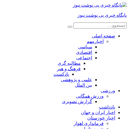
پایگاه خبری پی نوشت نیوز
صفحه اصلی
اخبارمهم
سیاسی
اقتصادی
اجتماعی
مطالبه گری
فرهنگ و هنر
پادکست
علمی و پژوهشی
بین الملل
ورزشی
ورزش همگانی
گزارش تصویری
یادداشت
اخبار ایران و جهان
اخبار خوزستان
فرمانداری اهواز
شهرستانها