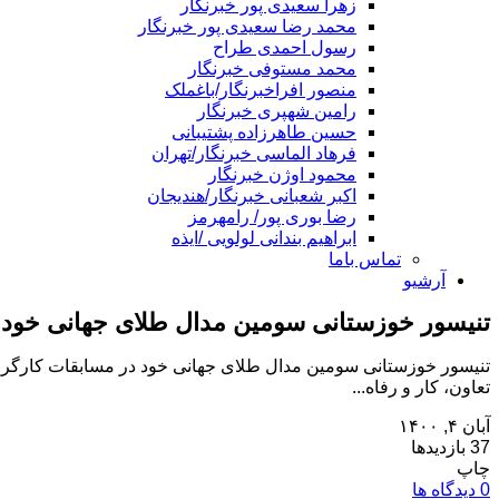
زهرا سعیدی پور خبرنگار
محمد رضا سعیدی پور خبرنگار
رسول احمدی طراح
محمد مستوفی خبرنگار
منصور افراخبرنگار/باغملک
رامین شهپری خبرنگار
حسین طاهرزاده پشتیبانی
فرهاد الماسی خبرنگار/تهران
محمود اوژن خبرنگار
اکبر شعبانی خبرنگار/هندیجان
رضا بوری پور/ رامهرمز
ابراهیم بندانی لولویی /ایذه
تماس باما
آرشیو
تنیسور خوزستانی سومین مدال طلای جهانی خود در
تنیسور خوزستانی سومین مدال طلای جهانی خود در مسابقات کارگری را
تعاون، کار و رفاه...
آبان ۴, ۱۴۰۰
37 بازدیدها
چاپ
0 دیدگاه ها