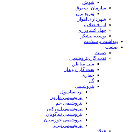
شوش
سازمان آب برق
توزیع برق
شهرداری اهواز
آب فاضلاب
جهاد کشاورزی
توسعه نیشکر
بهداشت و سلامت
صنعت
صمت
نفت،گاز،پتروشیمی
ملی مناطق
نفت گاز اروندان
حفاری
گاز
پتروشیمی
آریا ساسول
پتروشیمی مارون
پتروشیمی جم
پتروشیمی امیرکبیر
پتروشیمی تندگویان
پتروشیمی خوزستان
پتروشیمی تبریز
فولاد