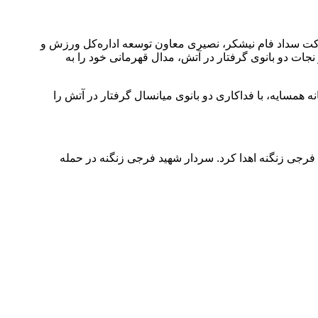
رکت سداد فام نیشکر، نصیری معاون توسعه اداره‌کل ورزش و
ارگری استان، به‌ پاس ایثار و شجاعت مثال‌زدنی شهید علی لندی نوجوان ۱۵ ساله ایذه‌ای در نجات دو بانوی گرفتار در آتش، مدال قهرمانی خود را به
یذه‌ای روز ۱۸ شهریورماه پس از وقوع آتش‌سوزی در خانه همسایه، با فداکاری دو بانوی میانسال گرفتار در آتش را
شهید امید فرجی زنگنه اهدا کرد. سردار شهید فرجی زنگنه در حمله