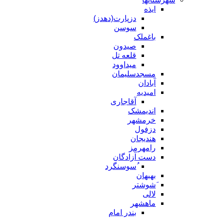
ایذه
دزپارت(دهدز)
سوسن
باغملک
صیدون
قلعه تل
میداوود
مسجدسلیمان
آبادان
امیدیه
آقاجاری
اندیمشک
خرمشهر
دزفول
هندیجان
رامهرمز
دست آزادگان
ُسوسنگرد
بهبهان
َشوشتر
لالی
ماهشهر
بندر امام