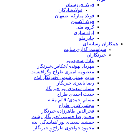
فولاد خوزستان
فولادشادگان
فولاد مبارکه اصفهان
فولاد اکسین
گروه ملی
لوله سازی
چادرملو
همکاران رسانه ای
سیاسیت گذاری سایت
خبرنگاران
عادل سعیدیپور
مهرداد بهوندی/عکاس،خبرنگار
معصومه امیری طراح وگرافیست
مریم بهمنی شیمن /خبرنگار ایذه
رضا باندری خبرنگار
مسلم سعیدی پور خبرنگار
حدیث احمدی طراح
مسلم احمدی/ قائم مقام
مجتبی کیانی طراح
فخرالدین طاهرزاده خبرنگار
محمدرضا حسینی /خبرنگار رشت
جمشید سعیدی پور /نمایندگی ایذه
محمود خواجوی طراح و خبرنگار