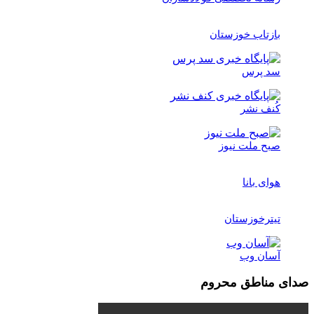
بازتاب خوزستان
سد پرس
کُنف نشر
صبح ملت نیوز
هوای بانا
تیترخوزستان
آسان وب
صدای مناطق محروم