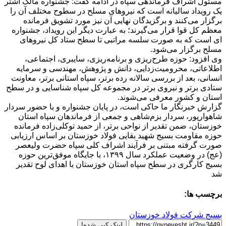
مسئول اشراف فرماندهی سپاه در ادامه گفت: جشنواره مالک اشتر
یک رویداد سالیانه است که نیرو‌های مسلح در سطوح مختلف آن را
برگزار می‌کنند و برگزیدگان نهایی آن نیز مورد تشویق فرمانده
معظم کل قوا قرار می‌گیرند؛ به عبارت دیگر این رویداد، جشنواره‌
ای است که به‌ صورت سلسه‌ مراتبی تا سطح ستاد کل نیرو‌های
مسلح برگزار می‌شود.
وی افزود: حوزه طرح‌ریزی و برنامه‌ریزی، سایبری، اجتماعی،
اطلاعاتی، محرومیت‌زدایی، دانش و پژوهش، مهندسی و سرمایه
انسانی، بعد از بررسی سالانه رده برتر، سپاه استانی برتر، معاونت
ستادی برتر و نیروی برتر در مجموعه کل سپاه شناسایی و در سطح
استان و کشور معرفی می‌شوند.
گزارش خبرنگار ما حاکی است، در پایان جشنواره و با حضور سردار
شاهوارپور، سردار بزم‌شاهی و جمعی از فرماندهان سپاه استان
خوزستان، ضمن تقدیر از نواحی برتر، از حمید توکلی‌زاده فرمانده
حوزه مقاومت بسیج شهید بقایی فولاد خوزستان بر اساس ارزیابی
صورت گرفته مبتنی بر فرآیند اشراف کلی سپاه حضرت ولیعصر
(عج) در وضعیت عملکرد سال ۱۳۹۹، با جایگاه موفق‌ترین حوزه
بسیج کارگری در سطح سپاه استان خوزستان با اهدای لوح تقدیر
شد
برچسب ها:
بسیج شرکت فولاد خوزستان
لینک کپی شده!