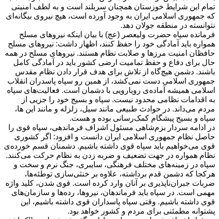
تمام این شرایط خوزستان همچنان سربلند است و به لطف امنیتی
که جمهوری اسلامی ایران به وجود آورده است، هیچ نیروی بیگانه‌ای
نتوانسته در منطقه جولان دهد.
فرمانده سپاه حضرت ولیعصر (عج) با بیان اینکه نیروهای مسلح
همواره باید آمادگی خود را حفظ کنند، اظهار داشت: نیروهای مسلح
حافظان امنیت مرزها و صلابت نظام هستند. نیروهای مسلح در همه
حال برای دفاع و حفظ تمامیت ارضی کشور باید در آمادگی کامل
باشند. دشمن هیچ‌گاه از تلاش برای هدف قرار دادن نظام مقدس
جمهوری اسلامی دست نمی‌کشد، از همین رو سپاه پاسدران انقلاب
اسلامی همیشه آماده‌ی رویارویی با دشمان است. فعالیت‌های سپاه
به اقدامات نظامی محدود نیست. سپاه و بسیج خود را جزیی از
مردم می‌داند. در حوادث طبیعی مانند سیل، زلزله و مانند این ها،
سپاه و بسیج پیشگام کمک‌رسانی بوده و هست.
در ادامه سردار بزم‌شاهی مسئول اشراف فرماندهی، سپاه قوی را
حاصل نظام جمهوری اسلامی ایران دانست و افزود: اگر کشوری
قوی می‌خواهیم باید سپاه قوی داشته باشیم. دشمنان قسم خورده‌ی
نظام همواره در جهت تضعیف و ضربه زدن به نظام حرکت می‌کنند.
سپاه در زمینه‌های مختلف فرهنگی، سایبری، جنگ نرم و سخت و
هرکجا که دشمن قدم برداشته، علاوه بر خنثی‌سازی توطئه‌ها،
ضربات جبران‌ناپذیری بر آنان وارد کرده است. قوی شدن، کلید واژه
مهمی است. در سپاه باید فرماندهان، نیروها، رده‌ها و سازمان‌های
قوی داشته باشیم. وقتی سپاه پاسداران قوی داشته باشیم، این
پشتوانه مطمئنی برای مردم و کشور خواهد بود.