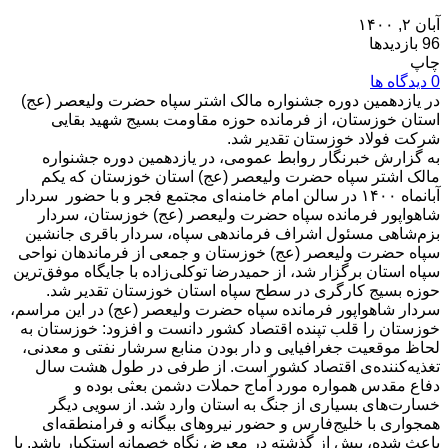
آبان ۲, ۱۴۰۰
96 بازدیدها
چاپ
0 دیدگاه ها
در یازدهمین دوره جشنواره مالک اشتر سپاه حضرت ولیعصر (عج)
استان خوزستان، از فرمانده حوزه مقاومت بسیج شهید بقایی
شرکت فولاد خوزستان تقدیر شد.
به گزارش خبرنگار روابط‌ عمومی، در یازدهمین دوره جشنواره
مالک اشتر سپاه حضرت ولیعصر (عج) استان خوزستان که یکم
آبانماه ۱۴۰۰ در سالن امام خامنه‌ای مجتمع فجر و با حضور سردار
شاهواپور فرمانده سپاه حضرت ولیعصر (عج) خوزستان، سردار
بزم‌شاهی مسئول اشراف فرماندهی سپاه، سردار باقری جانشین
سپاه حضرت ولیعصر (عج) خوزستان و جمعی از فرماندهان نواحی
سپاه استان برگزار شد، از حمیدرضا توکلی‌زاده با جایگاه موفق‌ترین
حوزه بسیج کارگری در سطح سپاه استان خوزستان تقدیر شد.
سردار شاهواپور فرمانده سپاه حضرت ولیعصر (عج) در این مراسم،
خوزستان را قلب تپنده اقتصاد کشور دانست و افزود: خوزستان به
لحاظ موقعیت جغرافیایی و دار بودن منابع سرشار نفتی و معدنی،
تغذیه‌کننده‌ی اقتصاد کشور است. از طرفی در طول هشت سال
دفاع مقدس همواره مورد آماج حملات دشمن بعثی بوده و
خسارت‌های بسیاری از جنگ به استان وارد شد. از سویی دیگر
همجواری با خلیج‌فارس و حضور نیروهای بیگانه و فرامنطقه‌ای
باعث شده، بیش از گذشته در معرض نگاه خصمانه استکبار باشد. با