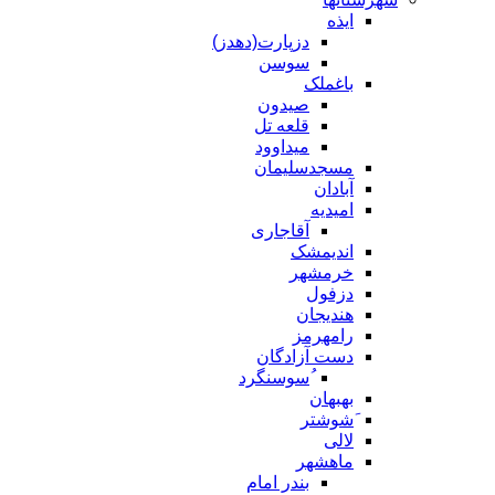
ایذه
دزپارت(دهدز)
سوسن
باغملک
صیدون
قلعه تل
میداوود
مسجدسلیمان
آبادان
امیدیه
آقاجاری
اندیمشک
خرمشهر
دزفول
هندیجان
رامهرمز
دست آزادگان
ُسوسنگرد
بهبهان
َشوشتر
لالی
ماهشهر
بندر امام