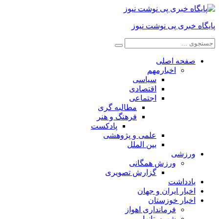
پایگاه خبری پی نوشت نیوز
صفحه اصلی
اخبارمهم
سیاسی
اقتصادی
اجتماعی
مطالبه گری
فرهنگ و هنر
پادکست
علمی و پژوهشی
بین الملل
ورزشی
ورزش همگانی
گزارش تصویری
یادداشت
اخبار ایران و جهان
اخبار خوزستان
فرمانداری اهواز
شهرستانها