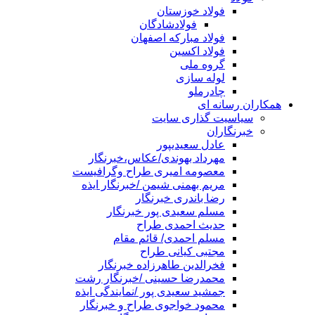
فولاد خوزستان
فولادشادگان
فولاد مبارکه اصفهان
فولاد اکسین
گروه ملی
لوله سازی
چادرملو
همکاران رسانه ای
سیاسیت گذاری سایت
خبرنگاران
عادل سعیدیپور
مهرداد بهوندی/عکاس،خبرنگار
معصومه امیری طراح وگرافیست
مریم بهمنی شیمن /خبرنگار ایذه
رضا باندری خبرنگار
مسلم سعیدی پور خبرنگار
حدیث احمدی طراح
مسلم احمدی/ قائم مقام
مجتبی کیانی طراح
فخرالدین طاهرزاده خبرنگار
محمدرضا حسینی /خبرنگار رشت
جمشید سعیدی پور /نمایندگی ایذه
محمود خواجوی طراح و خبرنگار