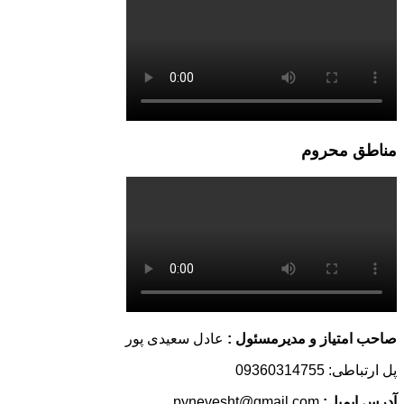
مناطق محروم
صاحب امتیاز و مدیرمسئول :
عادل سعیدی پور
پل ارتباطی: 09360314755
آدرس ایمیل:
pynevesht@gmail.com