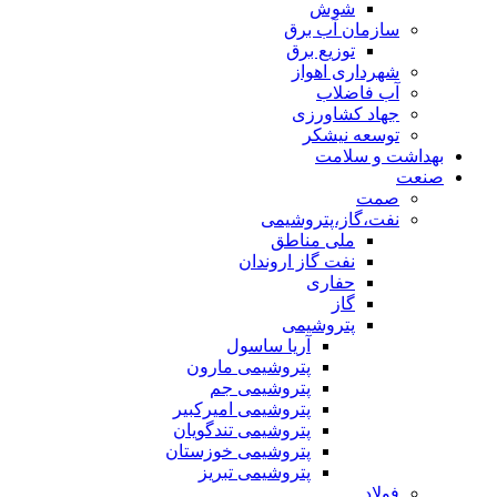
شوش
سازمان آب برق
توزیع برق
شهرداری اهواز
آب فاضلاب
جهاد کشاورزی
توسعه نیشکر
بهداشت و سلامت
صنعت
صمت
نفت،گاز،پتروشیمی
ملی مناطق
نفت گاز اروندان
حفاری
گاز
پتروشیمی
آریا ساسول
پتروشیمی مارون
پتروشیمی جم
پتروشیمی امیرکبیر
پتروشیمی تندگویان
پتروشیمی خوزستان
پتروشیمی تبریز
فولاد